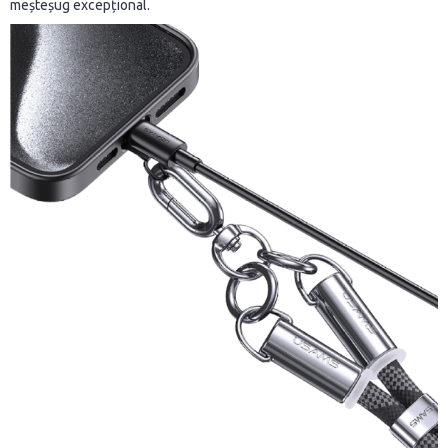
meșteșug excepțional.