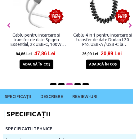
Cablu pentru incarcare si
Cablu 4 in 1 pentru incarcare si
transfer de date Spigen
transfer de date Dudao L20
Essential, 2x USB-C, 100W,
Pro, USB-A / USB-C la
5Gbps, 1m, Alb
Lightning / USB-C, 65W, 1.5m,
47,86 Lei
20,99 Lei
Negru
84,86 Lei
26,99 Lei
ADAUGĂ ÎN COŞ
ADAUGĂ ÎN COŞ
SPECIFICAȚII
DESCRIERE
REVIEW-URI
SPECIFICAȚII
SPECIFICATII TEHNICE