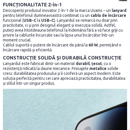
FUNCȚIONALITATE 2-în-1
Descoperiți produsul inovator 2-în-1 de la marca Usams – un
lanyard
pentru telefonul dumneavoastră combinat cu un
cablu de încărcare
funcțional (
USB-C
la
USB-C
). Lanyardul se remarcă nu doar prin
practicitate, ci și prin designul elegant și execuția solidă. Astfel,
puteți avea întotdeauna telefonul la îndemână fără a vă face griji cu
privire la cablurile încurcate sau la lipsa unui încărcător într-un
moment crucial.
Cablul suportă o putere de încărcare de până la
60 W
, permițând o
încărcare rapidă și eficientă.
CONSTRUCȚIE SOLIDĂ ȘI DURABILĂ
CONSTRUCȚIE
Lanyardul este fabricat dintr-un material
durabil
,
țesut
, cu o
rezistență ridicată la daune mecanice. Finisajele
metalice
solide
cresc durabilitatea produsului și îi conferă un aspect modern. Este
soluția perfectă pentru cei care apreciază practicitatea, durabilitatea
și stilul într-un singur produs.