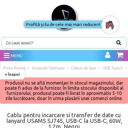
Profită și tu de cele mai mari reduceri!
MENIU
Prima Pagină
Accesorii Telefoane
Cabluri de date
USB Type-C
« Înapoi
Produsul nu se află momentan în stocul magazinului, dar
poate fi adus de la furnizor. În limita stocului disponibil al
furnizorului, produsul poate fi livrat în aproximativ 5-10
zile lucrătoare, doar în urma plasării unei comenzi online.
Cablu pentru incarcare si transfer de date cu
lanyard USAMS SJ745, USB-C la USB-C, 60W,
1,2m, Negru