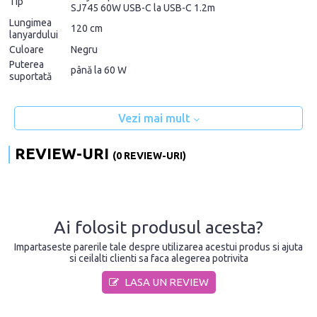
Tip
SJ745 60W USB-C la USB-C 1.2m
Lungimea
120 cm
lanyardului
Culoare
Negru
Puterea
până la 60 W
suportată
Vezi mai mult
REVIEW-URI
(0 REVIEW-URI)
Ai folosit produsul acesta?
Impartaseste parerile tale despre utilizarea acestui produs si ajuta
si ceilalti clienti sa faca alegerea potrivita
LASA UN REVIEW