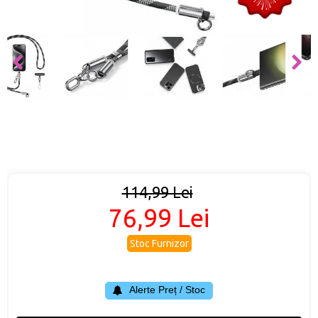
114,99 Lei
76,99 Lei
Stoc Furnizor
Alerte Preț / Stoc