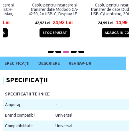
Cablu pentru incarcare si
Cablu pentru incarcare si
transfer date Mcdodo CA-
transfer de date Dudao L10P,
4250, 2x USB-C, Display LED,
USB-C/Lightning, 20W, 23cm,
100W, 5A, 1.2m, Negru
Negru
24,92 Lei
14,99 Lei
42,92 Lei
24,99 Lei
STOC EPUIZAT
ADAUGĂ ÎN COŞ
SPECIFICAȚII
DESCRIERE
REVIEW-URI
SPECIFICAȚII
SPECIFICATII TEHNICE
Amperaj
-
Brand compatibil
Universal
Compatibilitate
Universal