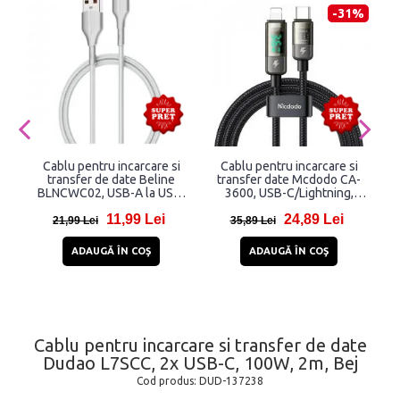
-31%
Cablu pentru incarcare si
Cablu pentru incarcare si
transfer de date Beline
transfer date Mcdodo CA-
BLNCWC02, USB-A la USB-
3600, USB-C/Lightning,
U
C, 25W, 2m, Alb
36W, 3A, 1.2m, Negru
11,99 Lei
24,89 Lei
21,99 Lei
35,89 Lei
ADAUGĂ ÎN COŞ
ADAUGĂ ÎN COŞ
Cablu pentru incarcare si transfer de date
Dudao L7SCC, 2x USB-C, 100W, 2m, Bej
Cod produs:
DUD-137238