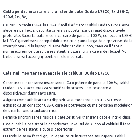
Cablu pentru incarcare si transfer de date Dudao L7SCC, 2x USB-C,
100W, 2m, Bej
Cautati un cablu USB-C la USB-C fiabil si eficient? Cablul Dudao L7SCC este
alegerea perfecta, datorita careia va puteti incarca rapid dispozitivele
preferate. Suporta putere de incarcare de pana la 100 W, conectorii USB-C
la USB-C garanteaza compatibilitatea cu o gama larga de dispozitive: de la
smartphone-uri la laptopuri. Este fabricat din silicon, ceea ce il face nu
numai extrem de durabil si rezistent la uzura, ci si extrem de flexibil. Nu
trebuie sa va faceti griji pentru firele incurcate!
Cele mai importante avantaje ale cablului Dudao L7SCC:
Garanteaza incarcarea instantanee. Cu o putere de pana la 100 W, cablul
Dudao L7SCC accelereaza semnificativ procesul de incarcare a
dispozitivelor dumneavoastra.
Asigura compatibilitatea cu dispozitivele moderne. Cablu L7SCC este
echipat cu un conector USB-C care se potriveste cu majoritatea modelelor
de smartphone si laptopuri noi.
Permite sincronizarea rapida a datelor. Iti vei transfera datele intr-o clipa.
Este durabil si rezistent la deteriorare. Invelisul de silicon al cablului il face
extrem de rezistent la cute si deteriorari.
Nu trebuie sa va faceti griji in legatura cu incurcarea sau rupere. Cablul