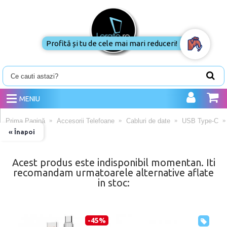
Profită și tu de cele mai mari reduceri!
MENIU
Prima Pagină
Accesorii Telefoane
Cabluri de date
USB Type-C
« Înapoi
Acest produs este indisponibil momentan. Iti
recomandam urmatoarele alternative aflate
in stoc:
-45%