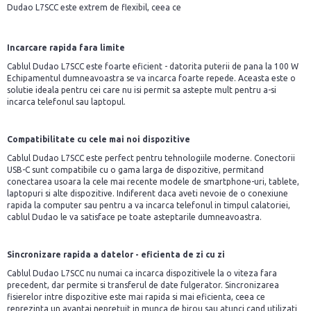
Dudao L7SCC este extrem de flexibil, ceea ce
Incarcare rapida fara limite
Cablul Dudao L7SCC este foarte eficient - datorita puterii de pana la 100 W
Echipamentul dumneavoastra se va incarca foarte repede. Aceasta este o
solutie ideala pentru cei care nu isi permit sa astepte mult pentru a-si
incarca telefonul sau laptopul.
Compatibilitate cu cele mai noi dispozitive
Cablul Dudao L7SCC este perfect pentru tehnologiile moderne. Conectorii
USB-C sunt compatibile cu o gama larga de dispozitive, permitand
conectarea usoara la cele mai recente modele de smartphone-uri, tablete,
laptopuri si alte dispozitive. Indiferent daca aveti nevoie de o conexiune
rapida la computer sau pentru a va incarca telefonul in timpul calatoriei,
cablul Dudao le va satisface pe toate asteptarile dumneavoastra.
Sincronizare rapida a datelor - eficienta de zi cu zi
Cablul Dudao L7SCC nu numai ca incarca dispozitivele la o viteza fara
precedent, dar permite si transferul de date fulgerator. Sincronizarea
fisierelor intre dispozitive este mai rapida si mai eficienta, ceea ce
reprezinta un avantaj nepretuit in munca de birou sau atunci cand utilizati