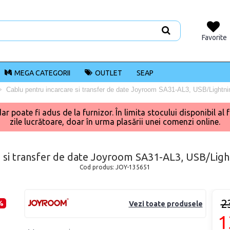
Favorite
MEGA CATEGORII
OUTLET
SEAP
Cablu pentru incarcare si transfer de date Joyroom SA31-AL3, USB/Lightni
poate fi adus de la furnizor. În limita stocului disponibil al f
zile lucrătoare, doar în urma plasării unei comenzi online.
e si transfer de date Joyroom SA31-AL3, USB/Ligh
Cod produs:
JOY-135651
2
%
Vezi toate produsele
1