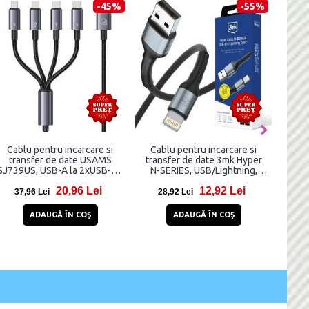
-40%
-50%
entru incarcare si
Cablu pentru incarcare si
Cablu pentru
de date Dudao L10P,
transfer de date Dudao L2L,
transfer de d
ghtning, 20W, 23cm,
USB/Lightning, 3A, 1m, Alb
2030M13, US
Negru
2.4A, 
14,99 Lei
10,99 Lei
Lei
21,99 Lei
20,99 Lei
DAUGĂ ÎN COŞ
ADAUGĂ ÎN COŞ
ADAUGĂ