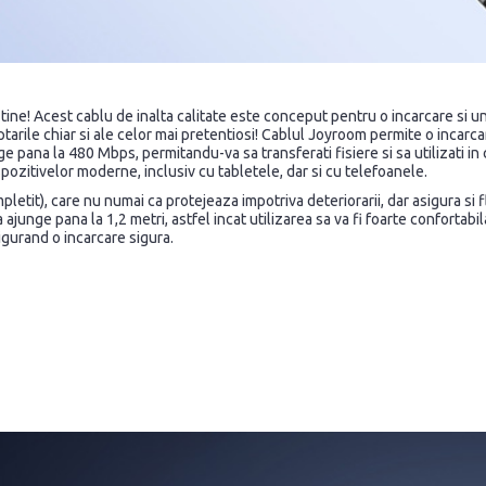
ru tine! Acest cablu de inalta calitate este conceput pentru o incarcare si 
ptarile chiar si ale celor mai pretentiosi! Cablul Joyroom permite o incarc
ge pana la 480 Mbps, permitandu-va sa transferati fisiere si sa utilizati in 
spozitivelor moderne, inclusiv cu tabletele, dar si cu telefoanele.
pletit), care nu numai ca protejeaza impotriva deteriorarii, dar asigura si fl
junge pana la 1,2 metri, astfel incat utilizarea sa va fi foarte confortabila.
gurand o incarcare sigura.