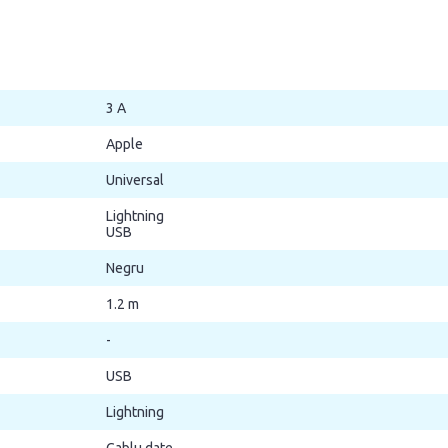
3 A
Apple
Universal
Lightning
USB
Negru
1.2 m
-
USB
Lightning
Cablu date