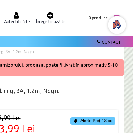
0 produse
Autentifică-te
Înregistrează-te
CONTACT
ng, 3A, 1.2m, Negru
urnizorului, produsul poate fi livrat în aproximativ 5-10
tning, 3A, 1.2m, Negru
3,99 Lei
Alerte Preț / Stoc
3,99 Lei