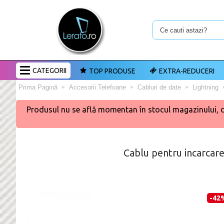
CATEGORII
TOP PRODUSE
EXTRA-REDUCERI
Prima Pagină
Accesorii Telefoane
Cabluri de date
Lightning
Produsul nu se află momentan în stocul magazinului, dar 
Cablu pentru incarcar
-42