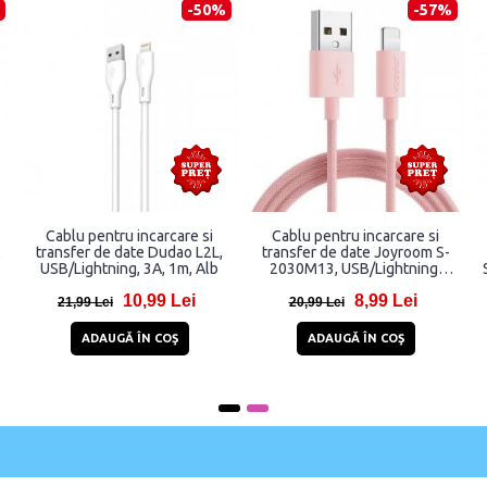
-39%
-31%
blu pentru incarcare si
Cablu pentru incarcare si
Cablu p
ansfer date Mcdodo CA-
transfer de date Joyroom S-
transfer 
0, USB-C/Lightning, 36W,
A42, USB-C/Lightning, 30W,
USB-C/Li
3A, 1.2m, Negru
1.2m, Negru
24,89 Lei
16,99 Lei
35,89 Lei
27,99 Lei
24,99 
ADAUGĂ ÎN COŞ
ADAUGĂ ÎN COŞ
A