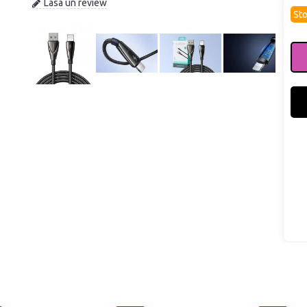
Lasa un review
Sto