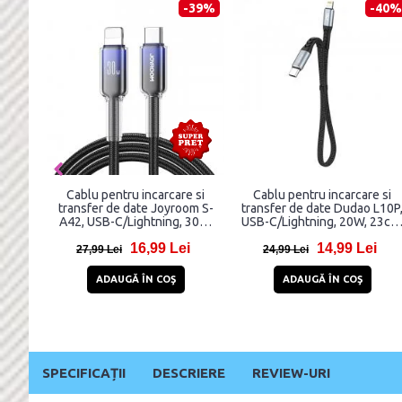
-42%
-52%
Cablu pentru incarcare si
Cablu pentru incarcare si
Ca
transfer de date Baseus
transfer date Mcdodo CA-
tr
Cafule USB/Lightning 3m
1030 cu display, USB-
360
Negru/Auriu
C/Lightning, 36W, 3A, 1.2m,
14,81 Lei
24,92 Lei
Negru
30,81 Lei
42,92 Lei
ADAUGĂ ÎN COŞ
ADAUGĂ ÎN COŞ
SPECIFICAȚII
DESCRIERE
REVIEW-URI