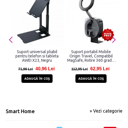
Suport universal pliabil
Suport portabil Mobile
Sup
pentru telefon si tableta
Origin Travel, Compatibil
tel
AWEI X23, Negru
MagSafe, Rotire 360 grade,
Gri inchis
40,96 Lei
62,95 Lei
71,96 Lei
112,95 Lei
4
ADAUGĂ ÎN COŞ
ADAUGĂ ÎN COŞ
Smart Home
» Vezi categorie