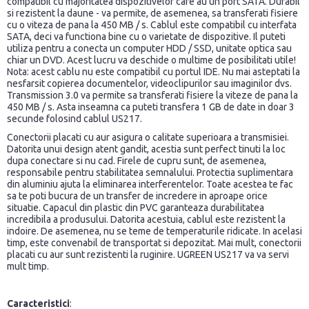
compatibil cu majoritatea dispozitivelor care au un port SATA. Durabil
si rezistent la daune - va permite, de asemenea, sa transferati fisiere
cu o viteza de pana la 450 MB / s. Cablul este compatibil cu interfata
SATA, deci va functiona bine cu o varietate de dispozitive. Il puteti
utiliza pentru a conecta un computer HDD / SSD, unitate optica sau
chiar un DVD. Acest lucru va deschide o multime de posibilitati utile!
Nota: acest cablu nu este compatibil cu portul IDE. Nu mai asteptati la
nesfarsit copierea documentelor, videoclipurilor sau imaginilor dvs.
Transmission 3.0 va permite sa transferati fisiere la viteze de pana la
450 MB / s. Asta inseamna ca puteti transfera 1 GB de date in doar 3
secunde folosind cablul US217.
Conectorii placati cu aur asigura o calitate superioara a transmisiei.
Datorita unui design atent gandit, acestia sunt perfect tinuti la loc
dupa conectare si nu cad. Firele de cupru sunt, de asemenea,
responsabile pentru stabilitatea semnalului. Protectia suplimentara
din aluminiu ajuta la eliminarea interferentelor. Toate acestea te fac
sa te poti bucura de un transfer de incredere in aproape orice
situatie. Capacul din plastic din PVC garanteaza durabilitatea
incredibila a produsului. Datorita acestuia, cablul este rezistent la
indoire. De asemenea, nu se teme de temperaturile ridicate. In acelasi
timp, este convenabil de transportat si depozitat. Mai mult, conectorii
placati cu aur sunt rezistenti la ruginire. UGREEN US217 va va servi
mult timp.
Caracteristici
: