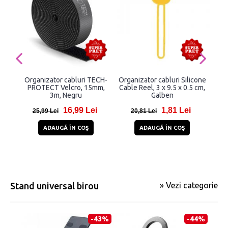
Organizator cabluri TECH-
Organizator cabluri Silicone
Orga
PROTECT Velcro, 15mm,
Cable Reel, 3 x 9.5 x 0.5 cm,
pe
3m, Negru
Galben
LP2
16,99 Lei
1,81 Lei
25,99 Lei
20,81 Lei
8
ADAUGĂ ÎN COŞ
ADAUGĂ ÎN COŞ
Stand universal birou
» Vezi categorie
-43%
-44%