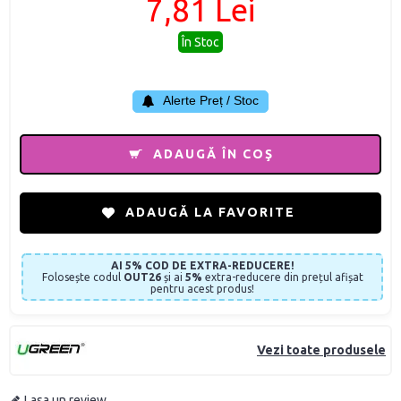
7,81 Lei
În Stoc
Alerte Preț / Stoc
ADAUGĂ ÎN COŞ
ADAUGĂ LA FAVORITE
AI 5% COD DE EXTRA-REDUCERE!
Folosește codul
OUT26
și ai
5%
extra-reducere din prețul afișat
pentru acest produs!
Vezi toate produsele
Lasa un review