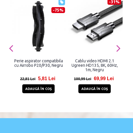
-31%
-75%
Perie aspirator compatibila
Cablu video HDMI 2.1
Int
cu Airrobo P20/P30, Negru
Ugreen HD135, 8K, 60Hz,
4CH
1m, Negru
si
5,81 Lei
69,99 Lei
22,81 Lei
100,99 Lei
22
ADAUGĂ ÎN COŞ
ADAUGĂ ÎN COŞ