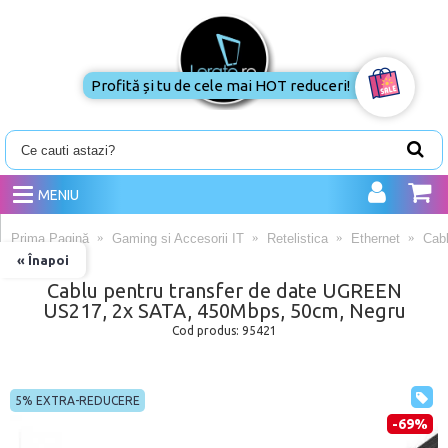
Profită și tu de cele mai HOT reduceri!
MENIU
Prima Pagină
Gaming si Accesorii IT
Retelistica
Ethernet
Cab
« Înapoi
Cablu pentru transfer de date UGREEN
US217, 2x SATA, 450Mbps, 50cm, Negru
Cod produs:
95421
5% EXTRA-REDUCERE
-69%