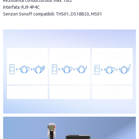
Rezistenta conductorului: max. 10Ω
Interfata: RJ9 4P4C
Senzori Sonoff compatibili: THS01, DS18B20, MS01