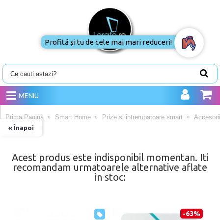
Profită și tu de cele mai mari reduceri!
MENIU
Prima Pagină
Smart Home
Prize si intrerupatoare smart
Accesorii
« Înapoi
Acest produs este indisponibil momentan. Iti
recomandam urmatoarele alternative aflate
in stoc:
-63%