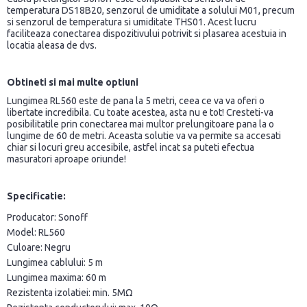
temperatura DS18B20, senzorul de umiditate a solului M01, precum
si senzorul de temperatura si umiditate THS01. Acest lucru
faciliteaza conectarea dispozitivului potrivit si plasarea acestuia in
locatia aleasa de dvs.
Obtineti si mai multe optiuni
Lungimea RL560 este de pana la 5 metri, ceea ce va va oferi o
libertate incredibila. Cu toate acestea, asta nu e tot! Cresteti-va
posibilitatile prin conectarea mai multor prelungitoare pana la o
lungime de 60 de metri. Aceasta solutie va va permite sa accesati
chiar si locuri greu accesibile, astfel incat sa puteti efectua
masuratori aproape oriunde!
Specificatie:
Producator: Sonoff
Model: RL560
Culoare: Negru
Lungimea cablului: 5 m
Lungimea maxima: 60 m
Rezistenta izolatiei: min. 5MΩ