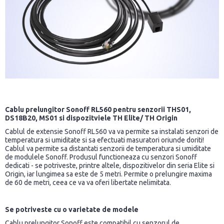
Cablu prelungitor Sonoff RL560 pentru senzorii THS01,
DS18B20, MS01 si dispozitviele TH Elite/ TH Origin
Cablul de extensie Sonoff RL560 va va permite sa instalati senzori de
temperatura si umiditate si sa efectuati masuratori oriunde doriti!
Cablul va permite sa distantati senzorii de temperatura si umiditate
de modulele Sonoff. Produsul functioneaza cu senzori Sonoff
dedicati - se potriveste, printre altele, dispozitivelor din seria Elite si
Origin, iar lungimea sa este de 5 metri. Permite o prelungire maxima
de 60 de metri, ceea ce va va oferi libertate nelimitata.
Se potriveste cu o varietate de modele
Cablu prelungitor Sonoff este compatibil cu senzorul de