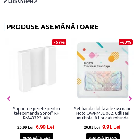
Lasa un review
PRODUSE ASEMĂNĂTOARE
-67%
-63%
Suport de perete pentru
Set banda dubla adeziva nano
telecomanda Sonoff RF
Hoto QWNMJD002, utilizari
RM433R2, Alb
multiple, 81 bucati rotunde
6,99 Lei
9,91 Lei
20,99 Lei
26,91 Lei
ADAUGĂ ÎN COŞ
ADAUGĂ ÎN COŞ