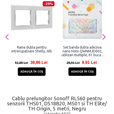
-29%
Rama dubla pentru
Set banda dubla adeziva
intrerupatoare Shelly, Alb
nano Hoto QWNMJD002,
utilizari multiple, 81 bucati
rotunde
36,86 Lei
9,91 Lei
51,86 Lei
26,91 Lei
ADAUGĂ ÎN COŞ
ADAUGĂ ÎN COŞ
Cablu prelungitor Sonoff RL560 pentru
senzorii THS01, DS18B20, MS01 si TH Elite/
TH Origin, 5 metri, Negru
Cod produs:
84102