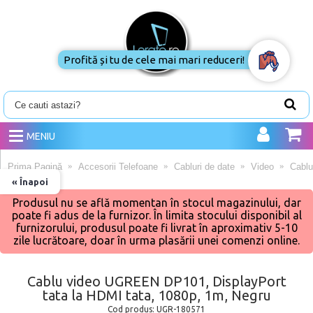
Profită și tu de cele mai mari reduceri!
MENIU
Prima Pagină
Accesorii Telefoane
Cabluri de date
Video
Cablu
« Înapoi
Produsul nu se află momentan în stocul magazinului, dar
poate fi adus de la furnizor. În limita stocului disponibil al
furnizorului, produsul poate fi livrat în aproximativ 5-10
zile lucrătoare, doar în urma plasării unei comenzi online.
Cablu video UGREEN DP101, DisplayPort
tata la HDMI tata, 1080p, 1m, Negru
Cod produs:
UGR-180571