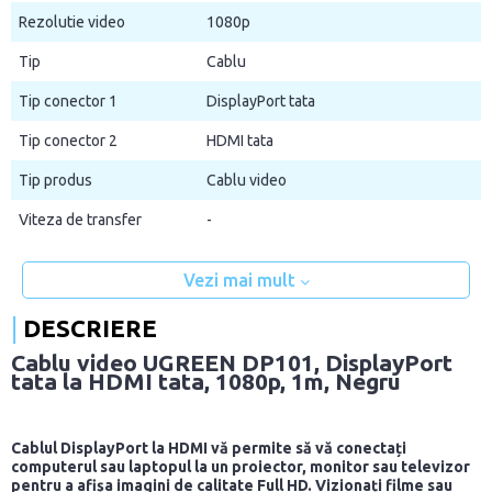
Rezolutie video
1080p
Tip
Cablu
Tip conector 1
DisplayPort tata
Tip conector 2
HDMI tata
Tip produs
Cablu video
Viteza de transfer
-
Vezi mai mult
DESCRIERE
Cablu video UGREEN DP101, DisplayPort
tata la HDMI tata, 1080p, 1m, Negru
Cablul DisplayPort la HDMI vă permite să vă conectați
computerul sau laptopul la un proiector, monitor sau televizor
pentru a afișa imagini de calitate Full HD. Vizionați filme sau