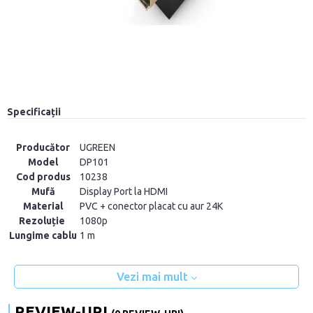
Specificații
Producător
UGREEN
Model
DP101
Cod produs
10238
Mufă
Display Port la HDMI
Material
PVC + conector placat cu aur 24K
Rezoluție
1080p
Lungime cablu
1 m
Vezi mai mult
REVIEW-URI