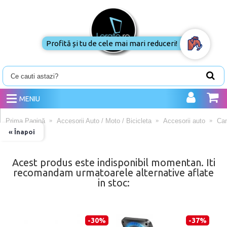
Profită și tu de cele mai mari reduceri!
MENIU
Prima Pagină
Accesorii Auto / Moto / Bicicleta
Accesorii auto
Ca
« Înapoi
Acest produs este indisponibil momentan. Iti
recomandam urmatoarele alternative aflate
in stoc:
-30%
-37%