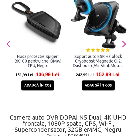
Husa protectie Spigen
Suport auto ESR Halolock
BK100 pentru chei BMW,
Cryoboost Magnetic Qi2,
TPU, Negru
Dashboard/Air Vent Mount,
Compatibil MagSafe,
c
106,99 Lei
152,99 Lei
Incarcare wireless 15W,
151,99 Lei
242,99 Lei
Rotire 360 grade, Cablu
USB-C 1m inclus, Negru
ADAUGĂ ÎN COŞ
ADAUGĂ ÎN COŞ
Camera auto DVR DDPAI N5 Dual, 4K UHD
frontala, 1080P spate, GPS, Wi-Fi,
Supercondensator, 32GB eMMC, Negru
Cod produs:
DDP-140493