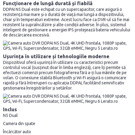
Funcționare de lungă durată și fiabilă
DDPAI N5 Dual este echipat cu un supercapacitor, care asigură o
rezistență mai mare și o durată de viață mai lungă a dispozitivului,
chiar și în temperaturi extreme. Acest lucru face ca DVR-ul să fie mai
rezistent la supraîncălzire și alte condiții adverse. În plus, sistemul
inteligent de gestionare a energiei IPS protejează bateria vehiculului
de descărcarea excesivă.
Ușurința în utilizare și tehnologiile moderne
Dispozitivul oferă ușurință în utilizare cu caracteristici precum
controlul vocal (susținut doar în limba engleză), care îți permite să
efectuezi comenzi precum fotografierea fără a-ți lua mâinile de pe
volan. O conexiune stabilă Bluetooth și Wi-Fi asigură o comunicare
rapidă și fără întreruperi cu aplicația DDPAI, facilitând semnificativ
gestionarea înregistrărilor și setărilor.
Inclus
N5 Dual
Camera din spate
Încărcător auto