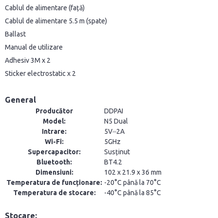
Cablul de alimentare (față)
Cablul de alimentare 5.5 m (spate)
Ballast
Manual de utilizare
Adhesiv 3M x 2
Sticker electrostatic x 2
General
Producător
DDPAI
Model:
N5 Dual
Intrare:
5V⎓2A
Wi-Fi:
5GHz
Supercapacitor:
Susținut
Bluetooth:
BT4.2
Dimensiuni:
102 x 21.9 x 36 mm
Temperatura de funcționare:
-20°C până la 70°C
Temperatura de stocare:
-40°C până la 85°C
Stocare: