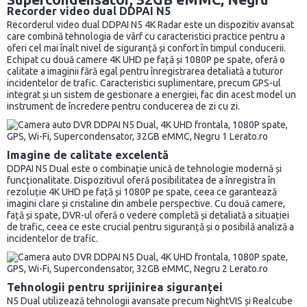
Recorder video dual DDPAI N5
Recorderul video dual DDPAI N5 4K Radar este un dispozitiv avansat
care combină tehnologia de vârf cu caracteristici practice pentru a
oferi cel mai înalt nivel de siguranță și confort în timpul conducerii.
Echipat cu două camere 4K UHD pe față și 1080P pe spate, oferă o
calitate a imaginii fără egal pentru înregistrarea detaliată a tuturor
incidentelor de trafic. Caracteristici suplimentare, precum GPS-ul
integrat și un sistem de gestionare a energiei, fac din acest model un
instrument de încredere pentru conducerea de zi cu zi.
Imagine de calitate excelentă
DDPAI N5 Dual este o combinație unică de tehnologie modernă și
funcționalitate. Dispozitivul oferă posibilitatea de a înregistra în
rezoluție 4K UHD pe față și 1080P pe spate, ceea ce garantează
imagini clare și cristaline din ambele perspective. Cu două camere,
față și spate, DVR-ul oferă o vedere completă și detaliată a situației
de trafic, ceea ce este crucial pentru siguranță și o posibilă analiză a
incidentelor de trafic.
Tehnologii pentru sprijinirea siguranței
N5 Dual utilizează tehnologii avansate precum NightVIS și Realcube