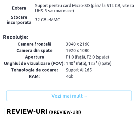
Suport pentru card Micro-SD (până la 512 GB, viteză
Extern
UHS-3 sau mai mare)
Stocare
32 GB eMMC
încorporată
Rezoluție:
Camera frontală
3840 x 2160
Camera din spate
1920 x 1080
Apertura
F1.8 (față), F2.0 (spate)
Unghiul de vizualizare (FOV):
140° (față), 125° (spate)
Tehnologia de codare:
Suport AI.265
RAM:
4Gb
Vezi mai mult
REVIEW-URI
(0 REVIEW-URI)