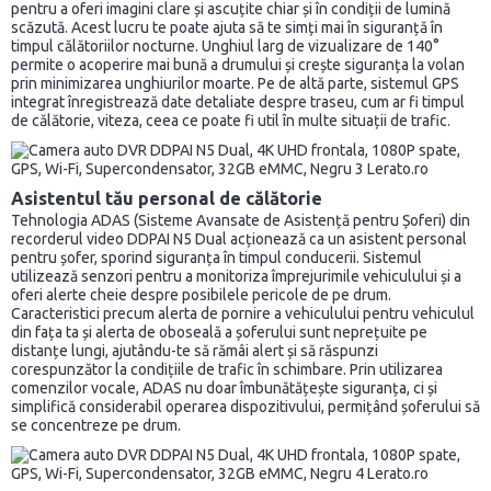
pentru a oferi imagini clare și ascuțite chiar și în condiții de lumină
scăzută. Acest lucru te poate ajuta să te simți mai în siguranță în
timpul călătoriilor nocturne. Unghiul larg de vizualizare de 140°
permite o acoperire mai bună a drumului și crește siguranța la volan
prin minimizarea unghiurilor moarte. Pe de altă parte, sistemul GPS
integrat înregistrează date detaliate despre traseu, cum ar fi timpul
de călătorie, viteza, ceea ce poate fi util în multe situații de trafic.
Asistentul tău personal de călătorie
Tehnologia ADAS (Sisteme Avansate de Asistență pentru Șoferi) din
recorderul video DDPAI N5 Dual acționează ca un asistent personal
pentru șofer, sporind siguranța în timpul conducerii. Sistemul
utilizează senzori pentru a monitoriza împrejurimile vehiculului și a
oferi alerte cheie despre posibilele pericole de pe drum.
Caracteristici precum alerta de pornire a vehiculului pentru vehiculul
din fața ta și alerta de oboseală a șoferului sunt neprețuite pe
distanțe lungi, ajutându-te să rămâi alert și să răspunzi
corespunzător la condițiile de trafic în schimbare. Prin utilizarea
comenzilor vocale, ADAS nu doar îmbunătățește siguranța, ci și
simplifică considerabil operarea dispozitivului, permițând șoferului să
se concentreze pe drum.