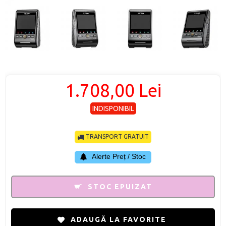
1.708,00 Lei
INDISPONIBIL
TRANSPORT GRATUIT
Alerte Preț / Stoc
STOC EPUIZAT
ADAUGĂ LA FAVORITE