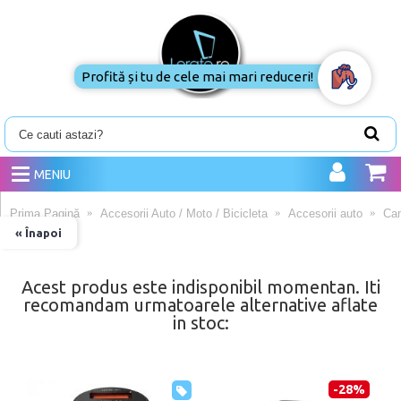
Profită și tu de cele mai mari reduceri!
MENIU
Prima Pagină
Accesorii Auto / Moto / Bicicleta
Accesorii auto
Ca
« Înapoi
Acest produs este indisponibil momentan. Iti
recomandam urmatoarele alternative aflate
in stoc:
-28%