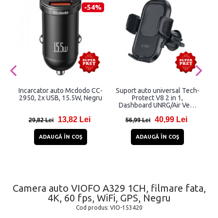
-54%
Incarcator auto Mcdodo CC-
Suport auto universal Tech-
S
2950, 2x USB, 15.5W, Negru
Protect V8 2 in 1,
Dashboard UNRG/Air Vent
Mount, Rotire 360 grade,
13,82 Lei
40,99 Lei
Negru
29,82 Lei
56,99 Lei
ADAUGĂ ÎN COŞ
ADAUGĂ ÎN COŞ
Camera auto VIOFO A329 1CH, filmare fata,
4K, 60 fps, WiFi, GPS, Negru
Cod produs:
VIO-153420