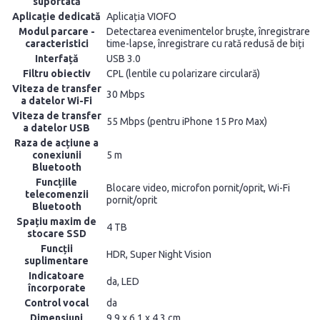
suportată
Aplicație dedicată
Aplicația VIOFO
Modul parcare -
Detectarea evenimentelor bruște, înregistrare
caracteristici
time-lapse, înregistrare cu rată redusă de biți
Interfață
USB 3.0
Filtru obiectiv
CPL (lentile cu polarizare circulară)
Viteza de transfer
30 Mbps
a datelor Wi-Fi
Viteza de transfer
55 Mbps (pentru iPhone 15 Pro Max)
a datelor USB
Raza de acțiune a
conexiunii
5 m
Bluetooth
Funcțiile
Blocare video, microfon pornit/oprit, Wi-Fi
telecomenzii
pornit/oprit
Bluetooth
Spațiu maxim de
4 TB
stocare SSD
Funcții
HDR, Super Night Vision
suplimentare
Indicatoare
da, LED
încorporate
Control vocal
da
Dimensiuni
9,9 x 6,1 x 4,3 cm