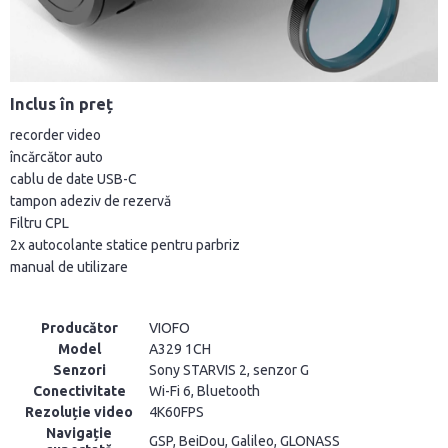
Inclus în preț
recorder video
încărcător auto
cablu de date USB-C
tampon adeziv de rezervă
Filtru CPL
2x autocolante statice pentru parbriz
manual de utilizare
Producător
VIOFO
Model
A329 1CH
Senzori
Sony STARVIS 2, senzor G
Conectivitate
Wi-Fi 6, Bluetooth
Rezoluție video
4K60FPS
Navigație
GSP, BeiDou, Galileo, GLONASS