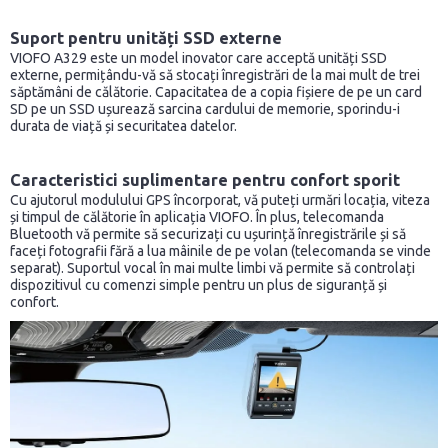
Suport pentru unități SSD externe
VIOFO A329 este un model inovator care acceptă unități SSD
externe, permițându-vă să stocați înregistrări de la mai mult de trei
săptămâni de călătorie. Capacitatea de a copia fișiere de pe un card
SD pe un SSD ușurează sarcina cardului de memorie, sporindu-i
durata de viață și securitatea datelor.
Caracteristici suplimentare pentru confort sporit
Cu ajutorul modulului GPS încorporat, vă puteți urmări locația, viteza
și timpul de călătorie în aplicația VIOFO. În plus, telecomanda
Bluetooth vă permite să securizați cu ușurință înregistrările și să
faceți fotografii fără a lua mâinile de pe volan (telecomanda se vinde
separat). Suportul vocal în mai multe limbi vă permite să controlați
dispozitivul cu comenzi simple pentru un plus de siguranță și
confort.