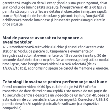
garantează imagini cu detalii excepționale și mai puțin zgomot, chiar
și în condiții de luminozitate scăzută. Înregistrarea în 4K la 60 fps vă
permite să surprindeți fiecare detaliu al obiectelor în mișcare rapidă,
cum ar fi plăcuțele de înmatriculare și pietonii. În plus, funcția HDR
echilibrează zonele luminoase și întunecate pentru imagini clare în
orice situație.
Mod de parcare avansat cu tamponare a
evenimentelor
A329 monitorizează autovehiculul chiar și atunci când acesta este
staționar. Modul de parcare cu tamponare a evenimentelor
înregistrează automat evenimentele cu 15 secunde înainte și 30 de
secunde după detectarea mișcării. De asemenea, puteți utiliza modul
time-lapse, care înregistrează video la o rată selectată (de ex.
1/2/3/5/10 fps), economisind spațiu pe cardul de memorie și energie.
Tehnologii inovatoare pentru performanțe mai bune
Primul recorder video 4K 60 fps cu tehnologie Wi-Fi 6 oferă o
transmisie de date de trei ori mai rapidă. Este nevoie de mai puțin de
10 secunde pentru a descărca un videoclip de un minut în 4K, ceea ce
este extrem de convenabil în situații de urgență. Conectorul USB 3.0
permite descărcări rapide și actualizări software (cu dispozitive
compatibile).