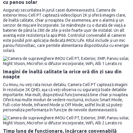
cu panou solar
Asigurați securitatea în jurul casei dumneavoastră. Camera de
exterior Imou Cell PT captează videoclipuri 2K și oferă imagini clare,
de înaltă calitate, chiar și noaptea. De asemenea, are o alarmă și un
senzor de mișcare încorporate. Se mândrește cu o durată de viață a
bateriei de până la 280 de zile și este foarte ușor de instalat. Un alt
avantaj este rezistența la apă IP66. Controlul convenabil al camerei
este posibil prin aplicația dedicată IMOU Life. Kitul include și un mic
panou fotovoltaic, care permite alimentarea dispozitivului cu energie
solară.
Imagini de înaltă calitate la orice oră din zi sau din
noapte
Cu Imou, nu veți rata niciun detaliu. Camera Cell PT captează imagini
în rezoluție 2K QHD, așa că veți observa cu siguranță toate detaliile
importante. Mai mult, dispozitivul funcționează bine chiar și noaptea.
Oferă mai multe moduri de vedere nocturnă, inclusiv Smart Mode,
Full-color Mode, Infrared Mode și Off Mode, astfel încât să puteți
personaliza performanța în funcție de nevoile dumneavoastră.
Timp lung de funcționare, încărcare convenabilă