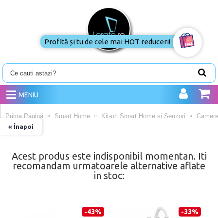
Profită și tu de cele mai HOT reduceri!
MENIU
Prima Pagină
Smart Home
Kit-uri Smart Home si Senzori
Camere
« Înapoi
Acest produs este indisponibil momentan. Iti
recomandam urmatoarele alternative aflate
in stoc:
-43%
-33%