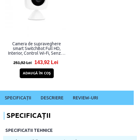
Camera de supraveghere
smart SwitchBot Full HD,
Interior, Control Wi-Fi, Senzor
miscare, Compatibila cu Alexa
143,92 Lei
251,92 Lei
ADAUGĂ ÎN COŞ
SPECIFICAȚII
DESCRIERE
REVIEW-URI
SPECIFICAȚII
SPECIFICATII TEHNICE