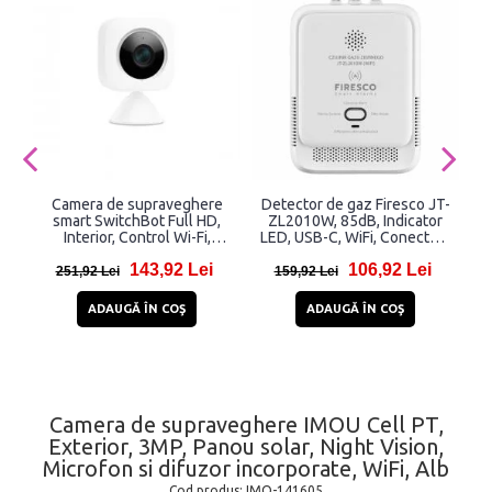
Camera de supraveghere
Detector de gaz Firesco JT-
smart SwitchBot Full HD,
ZL2010W, 85dB, Indicator
Interior, Control Wi-Fi,
LED, USB-C, WiFi, Conectare
Senzor miscare, Compatibila
Tuya, Alb
143,92 Lei
106,92 Lei
cu Alexa
251,92 Lei
159,92 Lei
ADAUGĂ ÎN COŞ
ADAUGĂ ÎN COŞ
Camera de supraveghere IMOU Cell PT,
Exterior, 3MP, Panou solar, Night Vision,
Microfon si difuzor incorporate, WiFi, Alb
Cod produs:
IMO-141605