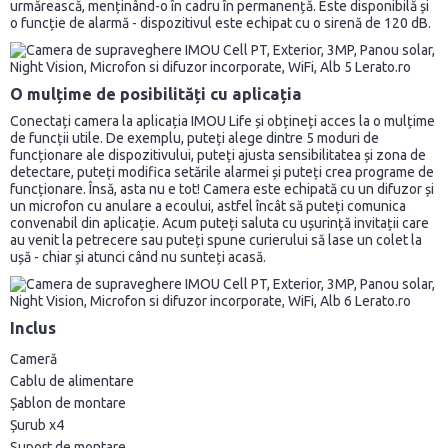
urmărească, menținând-o în cadru în permanență. Este disponibilă și
o funcție de alarmă - dispozitivul este echipat cu o sirenă de 120 dB.
O mulțime de posibilități cu aplicația
Conectați camera la aplicația IMOU Life și obțineți acces la o mulțime
de funcții utile. De exemplu, puteți alege dintre 5 moduri de
funcționare ale dispozitivului, puteți ajusta sensibilitatea și zona de
detectare, puteți modifica setările alarmei și puteți crea programe de
funcționare. Însă, asta nu e tot! Camera este echipată cu un difuzor și
un microfon cu anulare a ecoului, astfel încât să puteți comunica
convenabil din aplicație. Acum puteți saluta cu ușurință invitații care
au venit la petrecere sau puteți spune curierului să lase un colet la
ușă - chiar și atunci când nu sunteți acasă.
Inclus
Cameră
Cablu de alimentare
Șablon de montare
Șurub x4
Suport de montare