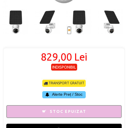
829,00 Lei
INDISPONIBIL
TRANSPORT GRATUIT
Alerte Preț / Stoc
STOC EPUIZAT