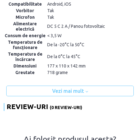
Compatibilitate
Android, iOS
Vorbitor
Tak
Microfon
Tak
Alimentare
DC 5 C 2 A / Panou fotovoltaic
electrică
Consum de energie
< 3,5 W
Temperatura de
De la -20°C la 50°C
funcționare
Temperatura de
De la 0°C la 45°C
încărcare
Dimensiuni
177 x 110 x 142 mm
Greutate
718 grame
Vezi mai mult
REVIEW-URI
(0 REVIEW-URI)
Ai folosit produsul acesta?