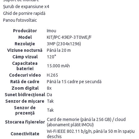
Șurub de expansiune x4
Ghid de pornire rapidă
Panou fotovoltaic
Producător
Imou
Model
KIT/IPC-K9EP-3T0WE/F
Rezoluţie
3MP (2304x1296)
Viziune nocturnă
Până la 20 m
Câmp vizual
120°
Capacitatea
15.000 mAh
bateriei
Codecuri video
H.265
Rată de cadre
Până la 15 cadre pe secundă
Zoom digital
8x
Sunet bidirecțional
Da
Senzor de mișcare
Tak
Senzor de
Tak
prezență
Card de memorie (până la 256 GB) / cloud
Stocarea fișierelor
(abonament plătit IMOU)
Wi-Fi IEEE 802.11 b/g/n, până la 50 m în spațiu
Conectivitate
deschis