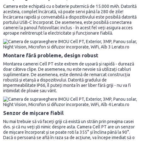
Camera este echipată cu o baterie puternică de 15.000 mAh. Datorită
acesteia, complet încărcată, vă poate servi până la 280 de zile!
Încărcarea rapidă și convenabilă a dispozitivului este posibilă datorită
portului USB-C încorporat. De asemenea, este posibilă conectarea
camerei la panoul fotovoltaic inclus - în acest fel veți asigura acces
aproape neîntrerupt la electricitate și funcționare fiabilă.
Montare fără probleme, design robust
Montarea camerei Cell PT este extrem de ușoară și rapidă - durează
doar câteva clipe. De asemenea, nu este nevoie să utilizați cabluri
suplimentare. De asemenea, este demnă de remarcat construcția
robustă și etanșă a dispozitivului. Datorită gradului de
impermeabilitate IP66, îl puteți monta în aer liber fără griji - nu va fi
intimidat de ploaie sau vânt.
Senzor de mișcare fiabil
Nu mai trebuie să vă faceți griji că există un străin prin preajma casei
dvs. și că nu veți ști nimic despre asta. Camera Cell PT are un senzor
de mișcare încorporat și se poate roti la 355° și înclina până la 90°.
Dacă o persoană se află în raza sa de acțiune, va începe imediat să o