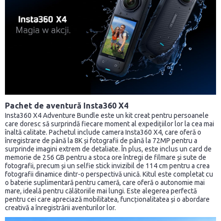
Pachet de aventură Insta360 X4
Insta360 X4 Adventure Bundle este un kit creat pentru persoanele
care doresc să surprindă fiecare moment al expedițiilor lor la cea mai
înaltă calitate. Pachetul include camera Insta360 X4, care oferă o
înregistrare de până la 8K și fotografii de până la 72MP pentru a
surprinde imagini extrem de detaliate. În plus, este inclus un card de
memorie de 256 GB pentru a stoca ore întregi de filmare și sute de
fotografii, precum și un selfie stick invizibil de 114 cm pentru a crea
fotografii dinamice dintr-o perspectivă unică. Kitul este completat cu
o baterie suplimentară pentru cameră, care oferă o autonomie mai
mare, ideală pentru călătoriile mai lungi. Este alegerea perfectă
pentru cei care apreciază mobilitatea, funcționalitatea și o abordare
creativă a înregistrării aventurilor lor.