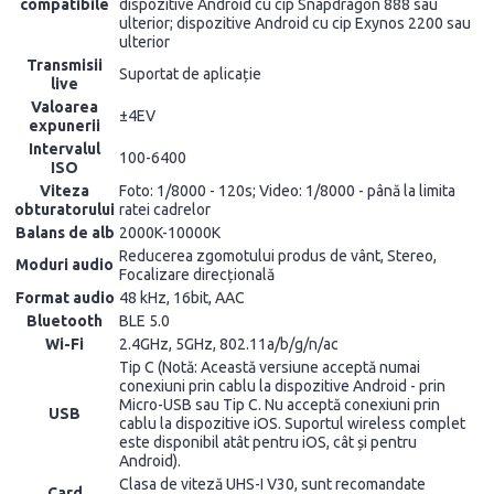
compatibile
dispozitive Android cu cip Snapdragon 888 sau
ulterior; dispozitive Android cu cip Exynos 2200 sau
ulterior
Transmisii
Suportat de aplicație
live
Valoarea
±4EV
expunerii
Intervalul
100-6400
ISO
Viteza
Foto: 1/8000 - 120s; Video: 1/8000 - până la limita
obturatorului
ratei cadrelor
Balans de alb
2000K-10000K
Reducerea zgomotului produs de vânt, Stereo,
Moduri audio
Focalizare direcțională
Format audio
48 kHz, 16bit, AAC
Bluetooth
BLE 5.0
Wi-Fi
2.4GHz, 5GHz, 802.11a/b/g/n/ac
Tip C (Notă: Această versiune acceptă numai
conexiuni prin cablu la dispozitive Android - prin
Micro-USB sau Tip C. Nu acceptă conexiuni prin
USB
cablu la dispozitive iOS. Suportul wireless complet
este disponibil atât pentru iOS, cât și pentru
Android).
Clasa de viteză UHS-I V30, sunt recomandate
Card