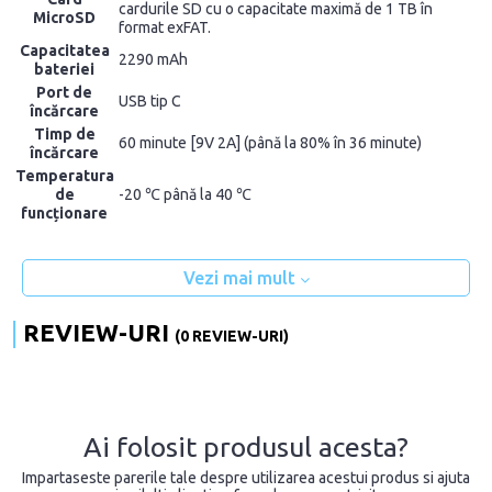
cardurile SD cu o capacitate maximă de 1 TB în
MicroSD
format exFAT.
Capacitatea
2290 mAh
bateriei
Port de
USB tip C
încărcare
Timp de
60 minute [9V 2A] (până la 80% în 36 minute)
încărcare
Temperatura
de
-20 ℃ până la 40 ℃
funcționare
Vezi mai mult
REVIEW-URI
(0 REVIEW-URI)
Ai folosit produsul acesta?
Impartaseste parerile tale despre utilizarea acestui produs si ajuta