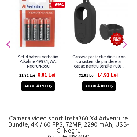
-69%
Set 4 baterii Verbatim
Carcasa protectie din silicon
Se
Alkaline 49921, AA,
cu sistem de prindere si
Negru/Rosu
capac pentru lentile Puluz
PU864B compatibila cu
v
6,81 Lei
14,91 Lei
camera Insta360 GO 3,
21,81 Lei
31,91 Lei
Negru
ADAUGĂ ÎN COŞ
ADAUGĂ ÎN COŞ
Camera video sport Insta360 X4 Adventure
Bundle, 4K / 60 FPS, 72MP, 2290 mAh, USB-
C, Negru
Cod produs:
INS-166147