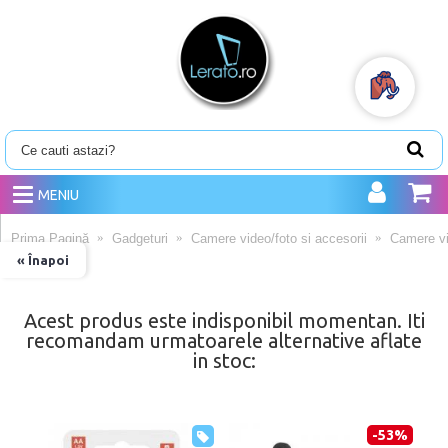
MENIU
Prima Pagină
Gadgeturi
Camere video/foto si accesorii
Camere vi
« Înapoi
Acest produs este indisponibil momentan. Iti
recomandam urmatoarele alternative aflate
in stoc:
-53%