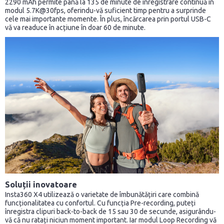
2290 mAh permite până la 135 de minute de înregistrare continuă în
modul 5.7K@30fps, oferindu-vă suficient timp pentru a surprinde
cele mai importante momente. În plus, încărcarea prin portul USB-C
vă va readuce în acțiune în doar 60 de minute.
Soluții inovatoare
Insta360 X4 utilizează o varietate de îmbunătățiri care combină
funcționalitatea cu confortul. Cu funcția Pre-recording, puteți
înregistra clipuri back-to-back de 15 sau 30 de secunde, asigurându-
vă că nu ratați niciun moment important. Iar modul Loop Recording vă