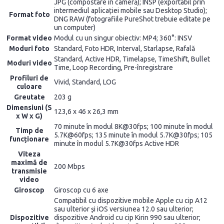
JPG (compostare în cameră); INSP (exportabil prin
intermediul aplicației mobile sau Desktop Studio);
Format foto
DNG RAW (fotografiile PureShot trebuie editate pe
un computer)
Format video
Modul cu un singur obiectiv: MP4; 360°: INSV
Moduri foto
Standard, Foto HDR, Interval, Starlapse, Rafală
Standard, Active HDR, Timelapse, TimeShift, Bullet
Moduri video
Time, Loop Recording, Pre-înregistrare
Profiluri de
Vivid, Standard, LOG
culoare
Greutate
203 g
Dimensiuni (S
123,6 x 46 x 26,3 mm
x W x G)
70 minute în modul 8K@30fps; 100 minute în modul
Timp de
5.7K@60fps; 135 minute în modul 5.7K@30fps; 105
funcționare
minute în modul 5.7K@30fps Active HDR
Viteza
maximă de
200 Mbps
transmisie
video
Giroscop
Giroscop cu 6 axe
Compatibil cu dispozitive mobile Apple cu cip A12
sau ulterior și iOS versiunea 12.0 sau ulterior;
Dispozitive
dispozitive Android cu cip Kirin 990 sau ulterior;