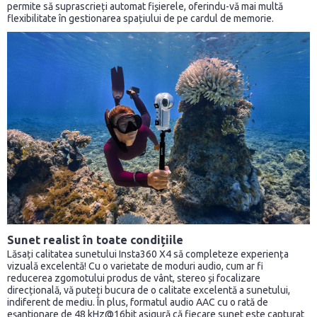
permite să suprascrieți automat fișierele, oferindu-vă mai multă
flexibilitate în gestionarea spațiului de pe cardul de memorie.
Sunet realist în toate condițiile
Lăsați calitatea sunetului Insta360 X4 să completeze experiența
vizuală excelentă! Cu o varietate de moduri audio, cum ar fi
reducerea zgomotului produs de vânt, stereo și focalizare
direcțională, vă puteți bucura de o calitate excelentă a sunetului,
indiferent de mediu. În plus, formatul audio AAC cu o rată de
eșantionare de 48 kHz@16bit asigură că fiecare sunet este capturat