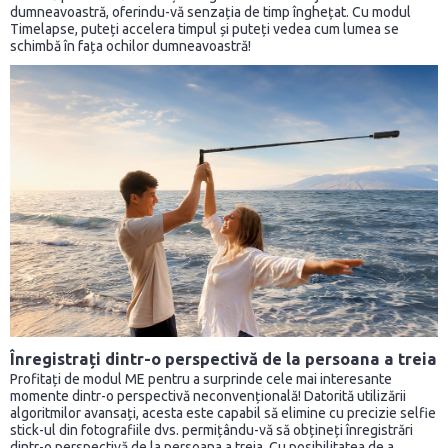
dumneavoastră, oferindu-vă senzația de timp înghețat. Cu modul
Timelapse, puteți accelera timpul și puteți vedea cum lumea se
schimbă în fața ochilor dumneavoastră!
Înregistrați dintr-o perspectivă de la persoana a treia
Profitați de modul ME pentru a surprinde cele mai interesante
momente dintr-o perspectivă neconvențională! Datorită utilizării
algoritmilor avansați, acesta este capabil să elimine cu precizie selfie
stick-ul din fotografiile dvs. permițându-vă să obțineți înregistrări
dintr-o perspectivă de la persoana a treia. Cu posibilitatea de a