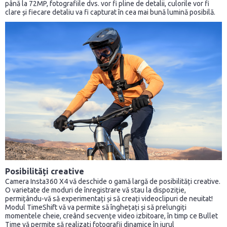
până la 72MP, fotografiile dvs. vor fi pline de detalii, culorile vor fi
clare și fiecare detaliu va fi capturat în cea mai bună lumină posibilă.
Posibilități creative
Camera Insta360 X4 vă deschide o gamă largă de posibilități creative.
O varietate de moduri de înregistrare vă stau la dispoziție,
permițându-vă să experimentați și să creați videoclipuri de neuitat!
Modul TimeShift vă va permite să înghețați și să prelungiți
momentele cheie, creând secvențe video izbitoare, în timp ce Bullet
Time vă permite să realizați fotografii dinamice în jurul