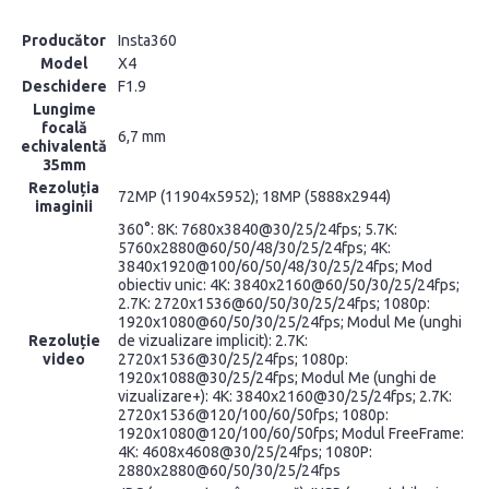
Producător
Insta360
Model
X4
Deschidere
F1.9
Lungime
focală
6,7 mm
echivalentă
35mm
Rezoluția
72MP (11904x5952); 18MP (5888x2944)
imaginii
360°: 8K: 7680x3840@30/25/24fps; 5.7K:
5760x2880@60/50/48/30/25/24fps; 4K:
3840x1920@100/60/50/48/30/25/24fps; Mod
obiectiv unic: 4K: 3840x2160@60/50/30/25/24fps;
2.7K: 2720x1536@60/50/30/25/24fps; 1080p:
1920x1080@60/50/30/25/24fps; Modul Me (unghi
Rezoluție
de vizualizare implicit): 2.7K:
video
2720x1536@30/25/24fps; 1080p:
1920x1088@30/25/24fps; Modul Me (unghi de
vizualizare+): 4K: 3840x2160@30/25/24fps; 2.7K:
2720x1536@120/100/60/50fps; 1080p:
1920x1080@120/100/60/50fps; Modul FreeFrame:
4K: 4608x4608@30/25/24fps; 1080P:
2880x2880@60/50/30/25/24fps