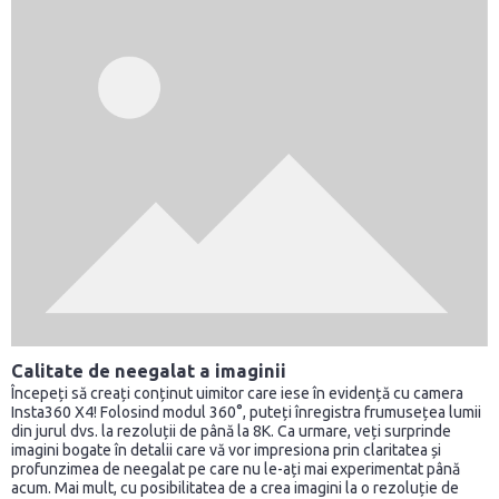
Calitate de neegalat a imaginii
Începeți să creați conținut uimitor care iese în evidență cu camera
Insta360 X4! Folosind modul 360°, puteți înregistra frumusețea lumii
din jurul dvs. la rezoluții de până la 8K. Ca urmare, veți surprinde
imagini bogate în detalii care vă vor impresiona prin claritatea și
profunzimea de neegalat pe care nu le-ați mai experimentat până
acum. Mai mult, cu posibilitatea de a crea imagini la o rezoluție de