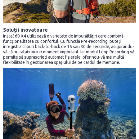
Soluții inovatoare
Insta360 X4 utilizează o varietate de îmbunătățiri care combină
funcționalitatea cu confortul. Cu funcția Pre-recording, puteți
înregistra clipuri back-to-back de 15 sau 30 de secunde, asigurându-
vă că nu ratați niciun moment important. Iar modul Loop Recording vă
permite să suprascrieți automat fișierele, oferindu-vă mai multă
flexibilitate în gestionarea spațiului de pe cardul de memorie.