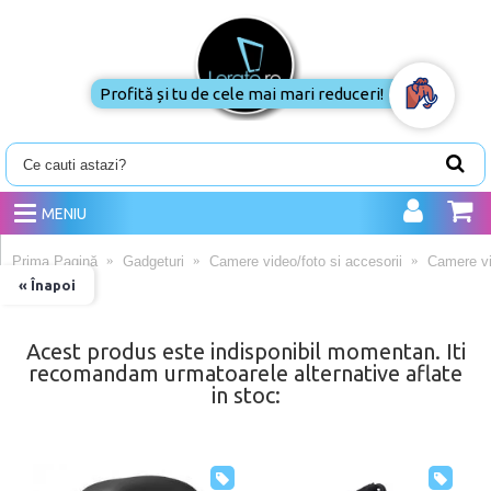
Profită și tu de cele mai mari reduceri!
MENIU
Prima Pagină
Gadgeturi
Camere video/foto si accesorii
Camere vi
« Înapoi
Acest produs este indisponibil momentan. Iti
recomandam urmatoarele alternative aflate
in stoc: