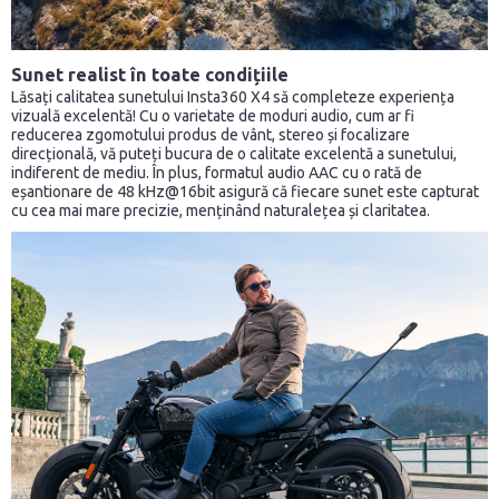
Sunet realist în toate condițiile
Lăsați calitatea sunetului Insta360 X4 să completeze experiența
vizuală excelentă! Cu o varietate de moduri audio, cum ar fi
reducerea zgomotului produs de vânt, stereo și focalizare
direcțională, vă puteți bucura de o calitate excelentă a sunetului,
indiferent de mediu. În plus, formatul audio AAC cu o rată de
eșantionare de 48 kHz@16bit asigură că fiecare sunet este capturat
cu cea mai mare precizie, menținând naturalețea și claritatea.