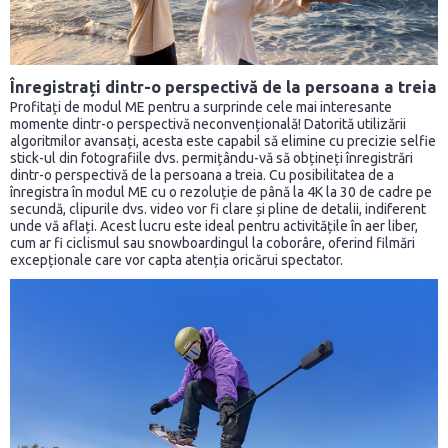
Înregistrați dintr-o perspectivă de la persoana a treia
Profitați de modul ME pentru a surprinde cele mai interesante
momente dintr-o perspectivă neconvențională! Datorită utilizării
algoritmilor avansați, acesta este capabil să elimine cu precizie selfie
stick-ul din fotografiile dvs. permițându-vă să obțineți înregistrări
dintr-o perspectivă de la persoana a treia. Cu posibilitatea de a
înregistra în modul ME cu o rezoluție de până la 4K la 30 de cadre pe
secundă, clipurile dvs. video vor fi clare și pline de detalii, indiferent
unde vă aflați. Acest lucru este ideal pentru activitățile în aer liber,
cum ar fi ciclismul sau snowboardingul la coborâre, oferind filmări
excepționale care vor capta atenția oricărui spectator.