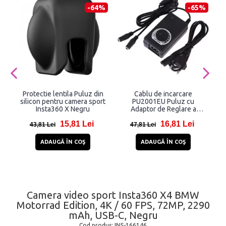
-64%
-65%
Protectie lentila Puluz din
Cablu de incarcare
C
silicon pentru camera sport
PU2001EU Puluz cu
Insta360 X Negru
Adaptor de Reglare a
c
Intensitatii, Pentru Corturi
15,81 Lei
16,81 Lei
Foto/Video de 40 cm, Negru
43,81 Lei
47,81 Lei
ADAUGĂ ÎN COŞ
ADAUGĂ ÎN COŞ
Camera video sport Insta360 X4 BMW
Motorrad Edition, 4K / 60 FPS, 72MP, 2290
mAh, USB-C, Negru
Cod produs:
INS-166146