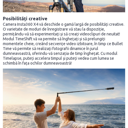
Posibilități creative
Camera Insta360 X4 vă deschide o gamă largă de posibilități creative.
O varietate de moduri de înregistrare vă stau la dispoziție,
permițându-vă să experimentați și să creați videoclipuri de neuitat!
Modul TimeShift vă va permite să înghețați și să prelungiți
momentele cheie, creând secvențe video izbitoare, în timp ce Bullet
Time vă permite să realizați fotografii dinamice în jurul
dumneavoastră, oferindu-vă senzația de timp înghețat. Cu modul
Timelapse, puteți accelera timpul și puteți vedea cum lumea se
schimbă în fața ochilor dumneavoastră!