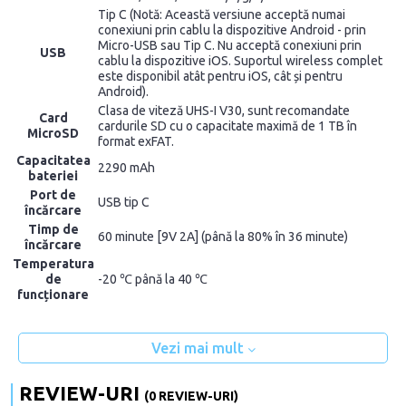
Tip C (Notă: Această versiune acceptă numai
conexiuni prin cablu la dispozitive Android - prin
Micro-USB sau Tip C. Nu acceptă conexiuni prin
USB
cablu la dispozitive iOS. Suportul wireless complet
este disponibil atât pentru iOS, cât și pentru
Android).
Clasa de viteză UHS-I V30, sunt recomandate
Card
cardurile SD cu o capacitate maximă de 1 TB în
MicroSD
format exFAT.
Capacitatea
2290 mAh
bateriei
Port de
USB tip C
încărcare
Timp de
60 minute [9V 2A] (până la 80% în 36 minute)
încărcare
Temperatura
de
-20 ℃ până la 40 ℃
funcționare
Vezi mai mult
REVIEW-URI
(0 REVIEW-URI)