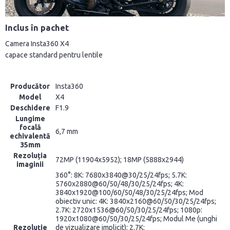
Inclus în pachet
Camera Insta360 X4
capace standard pentru lentile
Producător
Insta360
Model
X4
Deschidere
F1.9
Lungime
focală
6,7 mm
echivalentă
35mm
Rezoluția
72MP (11904x5952); 18MP (5888x2944)
imaginii
360°: 8K: 7680x3840@30/25/24fps; 5.7K:
5760x2880@60/50/48/30/25/24fps; 4K:
3840x1920@100/60/50/48/30/25/24fps; Mod
obiectiv unic: 4K: 3840x2160@60/50/30/25/24fps;
2.7K: 2720x1536@60/50/30/25/24fps; 1080p:
1920x1080@60/50/30/25/24fps; Modul Me (unghi
Rezoluție
de vizualizare implicit): 2.7K: