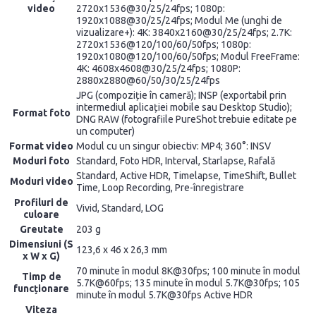
video
2720x1536@30/25/24fps; 1080p:
1920x1088@30/25/24fps; Modul Me (unghi de
vizualizare+): 4K: 3840x2160@30/25/24fps; 2.7K:
2720x1536@120/100/60/50fps; 1080p:
1920x1080@120/100/60/50fps; Modul FreeFrame:
4K: 4608x4608@30/25/24fps; 1080P:
2880x2880@60/50/30/25/24fps
JPG (compoziție în cameră); INSP (exportabil prin
intermediul aplicației mobile sau Desktop Studio);
Format foto
DNG RAW (fotografiile PureShot trebuie editate pe
un computer)
Format video
Modul cu un singur obiectiv: MP4; 360°: INSV
Moduri foto
Standard, Foto HDR, Interval, Starlapse, Rafală
Standard, Active HDR, Timelapse, TimeShift, Bullet
Moduri video
Time, Loop Recording, Pre-înregistrare
Profiluri de
Vivid, Standard, LOG
culoare
Greutate
203 g
Dimensiuni (S
123,6 x 46 x 26,3 mm
x W x G)
70 minute în modul 8K@30fps; 100 minute în modul
Timp de
5.7K@60fps; 135 minute în modul 5.7K@30fps; 105
funcționare
minute în modul 5.7K@30fps Active HDR
Viteza