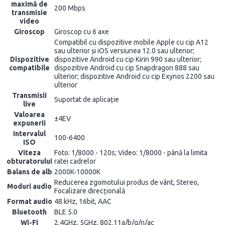
maximă de
200 Mbps
transmisie
video
Giroscop
Giroscop cu 6 axe
Compatibil cu dispozitive mobile Apple cu cip A12
sau ulterior și iOS versiunea 12.0 sau ulterior;
Dispozitive
dispozitive Android cu cip Kirin 990 sau ulterior;
compatibile
dispozitive Android cu cip Snapdragon 888 sau
ulterior; dispozitive Android cu cip Exynos 2200 sau
ulterior
Transmisii
Suportat de aplicație
live
Valoarea
±4EV
expunerii
Intervalul
100-6400
ISO
Viteza
Foto: 1/8000 - 120s; Video: 1/8000 - până la limita
obturatorului
ratei cadrelor
Balans de alb
2000K-10000K
Reducerea zgomotului produs de vânt, Stereo,
Moduri audio
Focalizare direcțională
Format audio
48 kHz, 16bit, AAC
Bluetooth
BLE 5.0
Wi-Fi
2.4GHz, 5GHz, 802.11a/b/g/n/ac