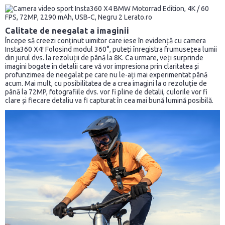
Calitate de neegalat a imaginii
Începe să creezi conținut uimitor care iese în evidență cu camera
Insta360 X4! Folosind modul 360°, puteți înregistra frumusețea lumii
din jurul dvs. la rezoluții de până la 8K. Ca urmare, veți surprinde
imagini bogate în detalii care vă vor impresiona prin claritatea și
profunzimea de neegalat pe care nu le-ați mai experimentat până
acum. Mai mult, cu posibilitatea de a crea imagini la o rezoluție de
până la 72MP, fotografiile dvs. vor fi pline de detalii, culorile vor fi
clare și fiecare detaliu va fi capturat în cea mai bună lumină posibilă.