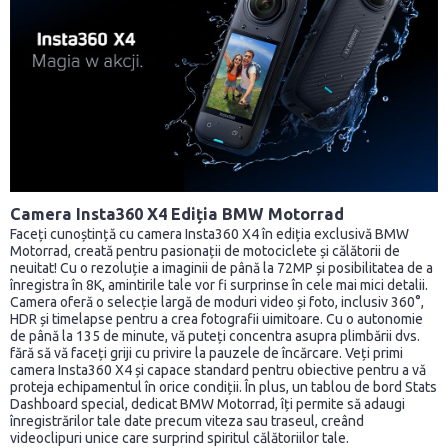
Camera Insta360 X4 Ediția BMW Motorrad
Faceți cunoștință cu camera Insta360 X4 în ediția exclusivă BMW
Motorrad, creată pentru pasionații de motociclete și călătorii de
neuitat! Cu o rezoluție a imaginii de până la 72MP și posibilitatea de a
înregistra în 8K, amintirile tale vor fi surprinse în cele mai mici detalii.
Camera oferă o selecție largă de moduri video și foto, inclusiv 360°,
HDR și timelapse pentru a crea fotografii uimitoare. Cu o autonomie
de până la 135 de minute, vă puteți concentra asupra plimbării dvs.
fără să vă faceți griji cu privire la pauzele de încărcare. Veți primi
camera Insta360 X4 și capace standard pentru obiective pentru a vă
proteja echipamentul în orice condiții. În plus, un tablou de bord Stats
Dashboard special, dedicat BMW Motorrad, îți permite să adaugi
înregistrărilor tale date precum viteza sau traseul, creând
videoclipuri unice care surprind spiritul călătoriilor tale.