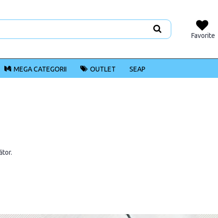
Favorite
MEGA CATEGORII
OUTLET
SEAP
ător.