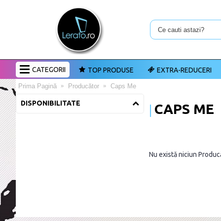
CATEGORII
TOP PRODUSE
EXTRA-REDUCERI
Prima Pagină
Producător
Caps Me
DISPONIBILITATE
CAPS ME
Nu există niciun Produc