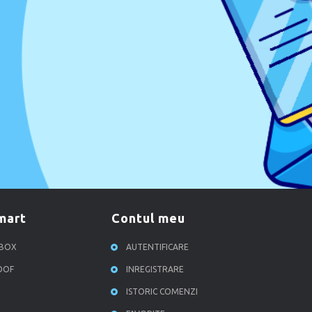
smart
contul meu
RBOX
AUTENTIFICARE
ROOF
INREGISTRARE
ISTORIC COMENZI