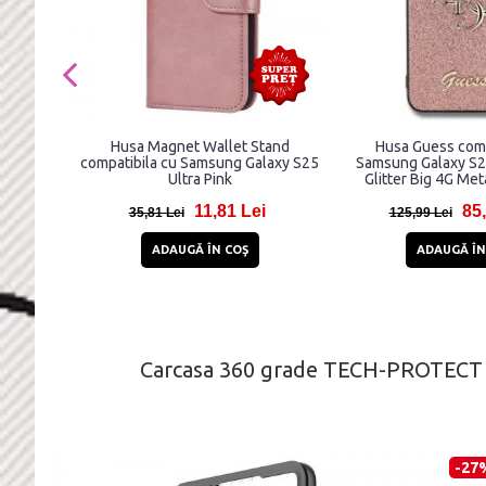
Husa Magnet Wallet Stand
Husa Guess comp
compatibila cu Samsung Galaxy S25
Samsung Galaxy S25
Ultra Pink
Glitter Big 4G Met
11,81 Lei
85,
35,81 Lei
125,99 Lei
ADAUGĂ ÎN COŞ
ADAUGĂ ÎN
Carcasa 360 grade TECH-PROTECT D
-27