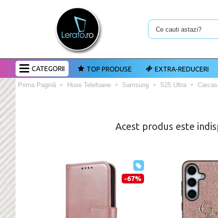
CATEGORII
TOP PRODUSE
EXTRA-REDUCERI
Prima Pagină
Huse Telefoane
Samsung
S25 Ultra
Carcas
Acest produs este indis
-67%