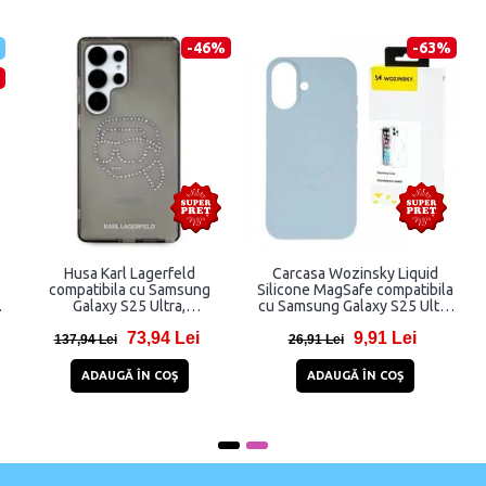
-36%
-46%
Carcasa Hybrid Armor
Carcasa Rugged Hybrid Armor
a
CamShield compatibila cu
compatibila cu Samsung
Samsung Galaxy S25 Ultra
Galaxy S25 Ultra Black
Blue
15,99 Lei
12,99 Lei
24,99 Lei
23,99 Lei
ADAUGĂ ÎN COŞ
ADAUGĂ ÎN COŞ