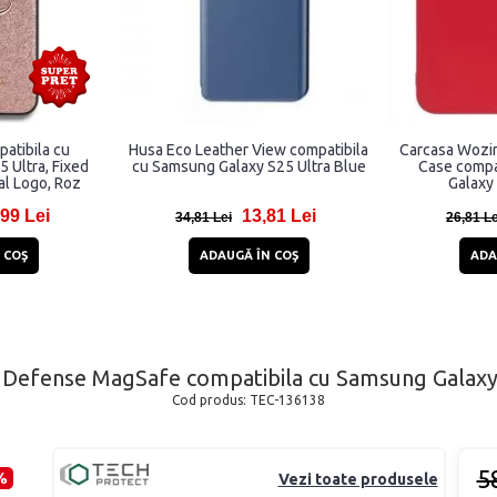
atibila cu
Husa Eco Leather View compatibila
Carcasa Wozin
 Ultra, Fixed
cu Samsung Galaxy S25 Ultra Blue
Case compa
al Logo, Roz
Galaxy
99 Lei
13,81 Lei
34,81 Lei
26,81 Le
 COŞ
ADAUGĂ ÎN COŞ
ADA
efense MagSafe compatibila cu Samsung Galaxy S2
Cod produs:
TEC-136138
5
%
Vezi toate produsele