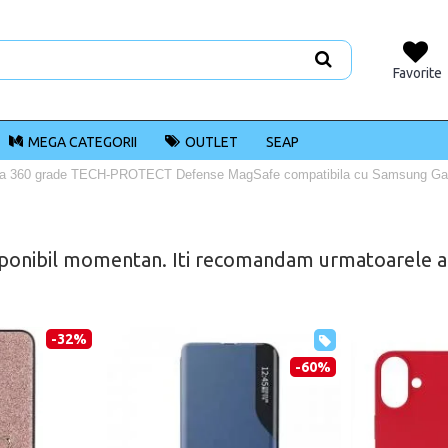
Favorite
MEGA CATEGORII
OUTLET
SEAP
a 360 grade TECH-PROTECT Defense MagSafe compatibila cu Samsung Galaxy
ponibil momentan. Iti recomandam urmatoarele alt
-32%
-60%