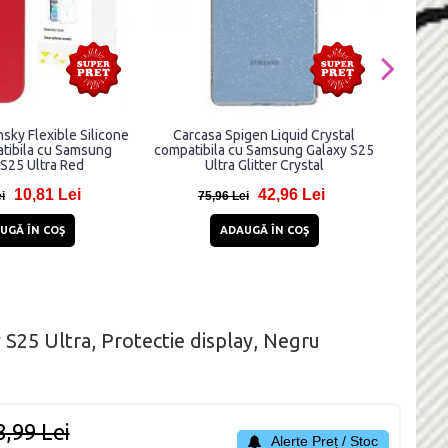
sky Flexible Silicone
Carcasa Spigen Liquid Crystal
Carc
tibila cu Samsung
compatibila cu Samsung Galaxy S25
MagSaf
 S25 Ultra Red
Ultra Glitter Crystal
G
10,81 Lei
42,96 Lei
i
75,96 Lei
18
UGĂ ÎN COŞ
ADAUGĂ ÎN COŞ
5 Ultra, Protectie display, Negru
8,99 Lei
Alerte Preț / Stoc