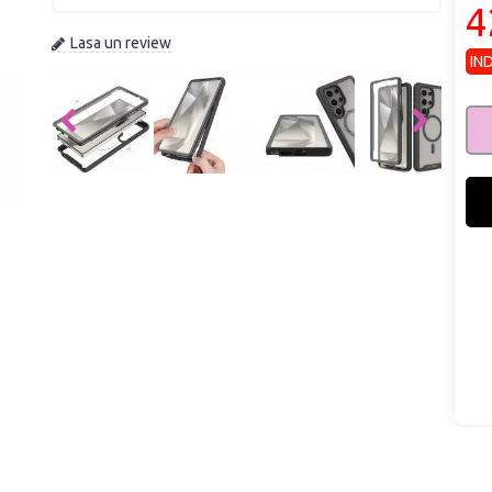
4
Lasa un review
IN