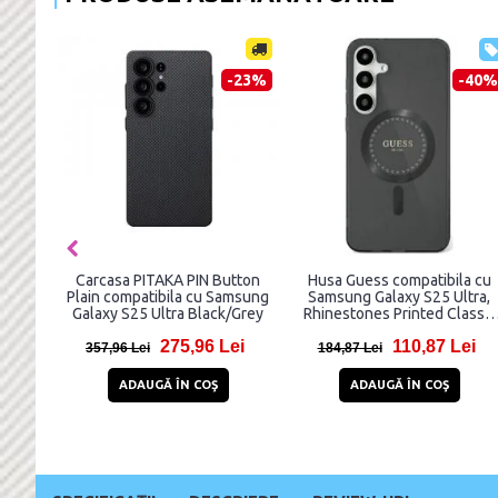
-31%
-43%
Carcasa Ringke Fusion
Husa Clear View compatibila
compatibila cu Samsung
cu Samsung Galaxy S25 Ultr
Galaxy S25 Ultra Clear
Pink
50,99 Lei
12,99 Lei
73,99 Lei
22,99 Lei
ADAUGĂ ÎN COŞ
ADAUGĂ ÎN COŞ