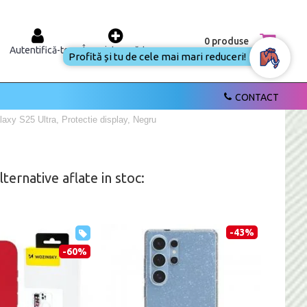
0 produse
Autentifică-te
Înregistrează-te
Profită și tu de cele mai mari reduceri!
CONTACT
 S25 Ultra, Protectie display, Negru
ernative aflate in stoc:
-43%
-60%