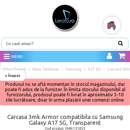
MENIU
Prima Pagină
Huse Telefoane
Samsung
A17 5G
Carcasa 3mk 
« Înapoi
Produsul nu se află momentan în stocul magazinului, dar
poate fi adus de la furnizor. În limita stocului disponibil al
furnizorului, produsul poate fi livrat în aproximativ 5-10
zile lucrătoare, doar în urma plasării unei comenzi online.
Carcasa 3mk Armor compatibila cu Samsung
Galaxy A17 5G, Transparent
Cod produs:
3MK-151855