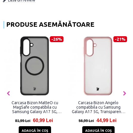
PRODUSE ASEMĂNĂTOARE
-47%
-26%
-21
Easy
Carcasa Bizon MatteO cu
Carcasa Bizon Angelo
sung
MagSafe compatibila cu
compatibila cu Samsung
rent
Samsung Galaxy A17 5G,
Galaxy A17 5G, Transparent 
Negru
Roz
60,99 Lei
44,99 Lei
81,99 Lei
56,99 Lei
ADAUGĂ ÎN COŞ
ADAUGĂ ÎN COŞ