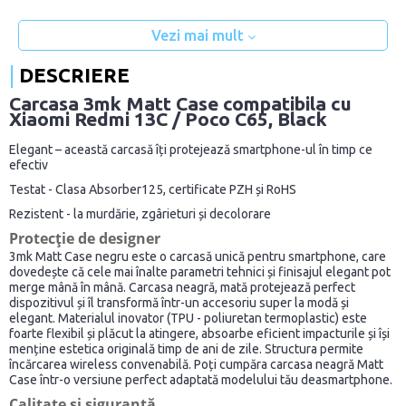
Vezi mai mult
DESCRIERE
Carcasa 3mk Matt Case compatibila cu
Xiaomi Redmi 13C / Poco C65, Black
Elegant – această carcasă îți protejează smartphone-ul în timp ce
efectiv
Testat - Clasa Absorber125, certificate PZH și RoHS
Rezistent - la murdărie, zgârieturi și decolorare
Protecție de designer
3mk Matt Case negru este o carcasă unică pentru smartphone, care
dovedește că cele mai înalte parametri tehnici și finisajul elegant pot
merge mână în mână. Carcasa neagră, mată protejează perfect
dispozitivul și îl transformă într-un accesoriu super la modă și
elegant. Materialul inovator (TPU - poliuretan termoplastic) este
foarte flexibil și plăcut la atingere, absoarbe eficient impacturile și își
menține estetica originală timp de ani de zile. Structura permite
încărcarea wireless convenabilă. Poți cumpăra carcasa neagră Matt
Case într-o versiune perfect adaptată modelului tău deasmartphone.
Calitate și siguranță