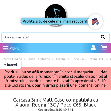
Profită și tu de cele mai mari reduceri!
MENIU
Prima Pagină
Huse Telefoane
Xiaomi
Poco C65 / Redmi 13C
« Înapoi
Produsul nu se află momentan în stocul magazinului, dar
poate fi adus de la furnizor. În limita stocului disponibil al
furnizorului, produsul poate fi livrat în aproximativ 5-10
zile lucrătoare, doar în urma plasării unei comenzi online.
Carcasa 3mk Matt Case compatibila cu
Xiaomi Redmi 13C / Poco C65, Black
Cod produs:
3MK-154744