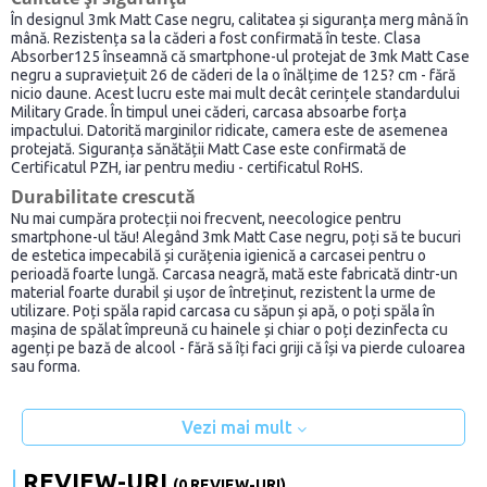
În designul 3mk Matt Case negru, calitatea și siguranța merg mână în
mână. Rezistența sa la căderi a fost confirmată în teste. Clasa
Absorber125 înseamnă că smartphone-ul protejat de 3mk Matt Case
negru a supraviețuit 26 de căderi de la o înălțime de 125? cm - fără
nicio daune. Acest lucru este mai mult decât cerințele standardului
Military Grade. În timpul unei căderi, carcasa absoarbe forța
impactului. Datorită marginilor ridicate, camera este de asemenea
protejată. Siguranța sănătății Matt Case este confirmată de
Certificatul PZH, iar pentru mediu - certificatul RoHS.
Durabilitate crescută
Nu mai cumpăra protecții noi frecvent, neecologice pentru
smartphone-ul tău! Alegând 3mk Matt Case negru, poți să te bucuri
de estetica impecabilă și curățenia igienică a carcasei pentru o
perioadă foarte lungă. Carcasa neagră, mată este fabricată dintr-un
material foarte durabil și ușor de întreținut, rezistent la urme de
utilizare. Poți spăla rapid carcasa cu săpun și apă, o poți spăla în
mașina de spălat împreună cu hainele și chiar o poți dezinfecta cu
agenți pe bază de alcool - fără să îți faci griji că își va pierde culoarea
sau forma.
Vezi mai mult
REVIEW-URI
(0 REVIEW-URI)