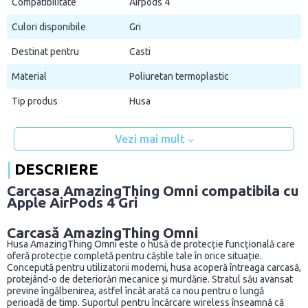
Compatibilitate
Airpods 4
Culori disponibile
Gri
Destinat pentru
Casti
Material
Poliuretan termoplastic
Tip produs
Husa
Vezi mai mult
DESCRIERE
Carcasa AmazingThing Omni compatibila cu
Apple AirPods 4 Gri
Carcasă AmazingThing Omni
Husa AmazingThing Omni este o husă de protecție funcțională care
oferă protecție completă pentru căștile tale în orice situație.
Concepută pentru utilizatorii moderni, husa acoperă întreaga carcasă,
protejând-o de deteriorări mecanice și murdărie. Stratul său avansat
previne îngălbenirea, astfel încât arată ca nou pentru o lungă
perioadă de timp. Suportul pentru încărcare wireless înseamnă că