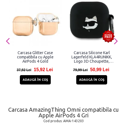
Carcasa Glitter Case
Carcasa Silicone Karl
compatibila cu Apple
Lagerfeld KLA4RUNIKK,
AirPods 4 Gold
Logo 3D Choupette,
compatibila cu AirPods 4,
15,92 Lei
50,99 Lei
Negru
37,92 Lei
79,99 Lei
ADAUGĂ ÎN COŞ
ADAUGĂ ÎN COŞ
Carcasa AmazingThing Omni compatibila cu
Apple AirPods 4 Gri
Cod produs:
AMA-143203