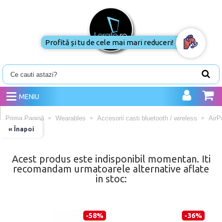
Profită și tu de cele mai mari reduceri!
MENIU
Prima Pagină
Wearables
Accesorii casti bluetooth / wireless
AirP
« Înapoi
Acest produs este indisponibil momentan. Iti
recomandam urmatoarele alternative aflate
in stoc:
-58%
-36%