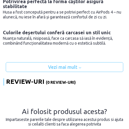
Potrivirea perfectă la forma căștilor asigură
stabilitate
Husa a fost concepută pentru a se potrivi perfect cu AirPods 4 – nu
alunecă, nu iese în afară și garantează confortul de zi cu zi.
Culorile deșertului conferă carcasei un stil unic
Nuanța naturală, nisipoasă, face ca carcasa să iasă în evidență,
combinând funcționalitatea modernă cu o estetică subtilă.
Vezi mai mult
REVIEW-URI
(0 REVIEW-URI)
Ai folosit produsul acesta?
Impartaseste parerile tale despre utilizarea acestui produs si ajuta
si ceilalti clienti sa faca alegerea potrivita