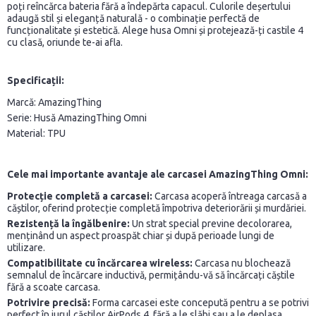
poți reîncărca bateria fără a îndepărta capacul. Culorile deșertului
adaugă stil și eleganță naturală - o combinație perfectă de
funcționalitate și estetică. Alege husa Omni și protejează-ți castile 4
cu clasă, oriunde te-ai afla.
Specificații:
Marcă: AmazingThing
Serie: Husă AmazingThing Omni
Material: TPU
Cele mai importante avantaje ale carcasei AmazingThing Omni:
Protecție completă a carcasei:
Carcasa acoperă întreaga carcasă a
căștilor, oferind protecție completă împotriva deteriorării și murdăriei.
Rezistență la îngălbenire:
Un strat special previne decolorarea,
menținând un aspect proaspăt chiar și după perioade lungi de
utilizare.
Compatibilitate cu încărcarea wireless:
Carcasa nu blochează
semnalul de încărcare inductivă, permițându-vă să încărcați căștile
fără a scoate carcasa.
Potrivire precisă:
Forma carcasei este concepută pentru a se potrivi
perfect în jurul căștilor AirPods 4, fără a le slăbi sau a le deplasa.