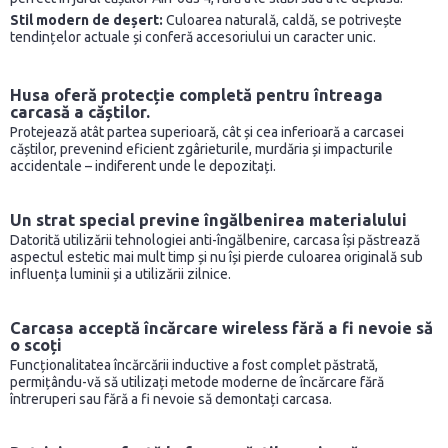
Stil modern de deșert:
Culoarea naturală, caldă, se potrivește
tendințelor actuale și conferă accesoriului un caracter unic.
Husa oferă protecție completă pentru întreaga
carcasă a căștilor.
Protejează atât partea superioară, cât și cea inferioară a carcasei
căștilor, prevenind eficient zgârieturile, murdăria și impacturile
accidentale – indiferent unde le depozitați.
Un strat special previne îngălbenirea materialului
Datorită utilizării tehnologiei anti-îngălbenire, carcasa își păstrează
aspectul estetic mai mult timp și nu își pierde culoarea originală sub
influența luminii și a utilizării zilnice.
Carcasa acceptă încărcare wireless fără a fi nevoie să
o scoți
Funcționalitatea încărcării inductive a fost complet păstrată,
permițându-vă să utilizați metode moderne de încărcare fără
întreruperi sau fără a fi nevoie să demontați carcasa.