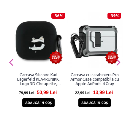
-36%
-39%
Carcasa Silicone Karl
Carcasa cu carabiniera Pro
Lagerfeld KLA4RUNIKK,
Armor Case compatibila cu
Logo 3D Choupette,
Apple AirPods 4 Gray
compatibila cu AirPods 4,
50,99 Lei
13,99 Lei
Negru
79,99 Lei
22,99 Lei
1
ADAUGĂ ÎN COŞ
ADAUGĂ ÎN COŞ