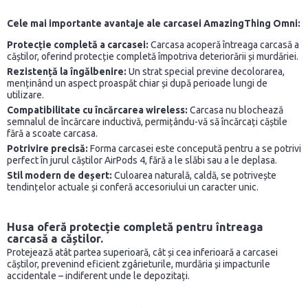
Cele mai importante avantaje ale carcasei AmazingThing Omni:
Protecție completă a carcasei:
Carcasa acoperă întreaga carcasă a
căștilor, oferind protecție completă împotriva deteriorării și murdăriei.
Rezistență la îngălbenire:
Un strat special previne decolorarea,
menținând un aspect proaspăt chiar și după perioade lungi de
utilizare.
Compatibilitate cu încărcarea wireless:
Carcasa nu blochează
semnalul de încărcare inductivă, permițându-vă să încărcați căștile
fără a scoate carcasa.
Potrivire precisă:
Forma carcasei este concepută pentru a se potrivi
perfect în jurul căștilor AirPods 4, fără a le slăbi sau a le deplasa.
Stil modern de deșert:
Culoarea naturală, caldă, se potrivește
tendințelor actuale și conferă accesoriului un caracter unic.
Husa oferă protecție completă pentru întreaga
carcasă a căștilor.
Protejează atât partea superioară, cât și cea inferioară a carcasei
căștilor, prevenind eficient zgârieturile, murdăria și impacturile
accidentale – indiferent unde le depozitați.