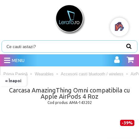
MENIU
Prima Pagină
Wearables
Accesorii casti bluetooth / wireless
AirP
« Înapoi
Carcasa AmazingThing Omni compatibila cu
Apple AirPods 4 Roz
Cod produs:
AMA-143202
-39%