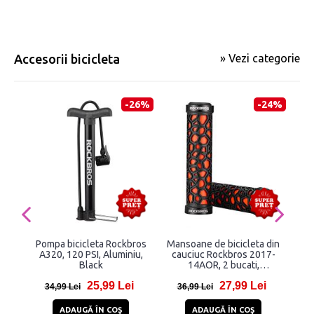
Accesorii bicicleta
» Vezi categorie
-26%
-24%
Pompa bicicleta Rockbros
Mansoane de bicicleta din
A320, 120 PSI, Aluminiu,
cauciuc Rockbros 2017-
im
Black
14AOR, 2 bucati,
Black/Orange
25,99 Lei
27,99 Lei
34,99 Lei
36,99 Lei
3
ADAUGĂ ÎN COŞ
ADAUGĂ ÎN COŞ