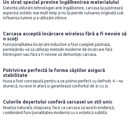
Un strat special previne îngălbenirea materialului
Datorită utilizării tehnologiei anti-îngălbenire, carcasa își păstrează
aspectul estetic mai mult timp și nu își pierde culoarea originală sub
influența luminii și a utilizării zilnice.
Carcasa acceptă încărcare wireless fără a fi nevoie să
o scoți
Funcționalitatea încărcării inductive a fost complet păstrată,
permițându-vă să utilizați metode moderne de încărcare fără
întreruperi sau fără a fi nevoie să demontați carcasa.
Potrivirea perfectă la forma căștilor asigură
stabilitate
Husa a fost concepută pentru a se potrivi perfect cu AirPods 4 – nu
alunecă, nu iese în afară și garantează confortul de zi cu zi.
Culorile deșertului conferă carcasei un stil unic
Nuanța naturală, nisipoasă, face ca carcasa să iasă în evidență,
combinând funcționalitatea modernă cu o estetică subtilă.