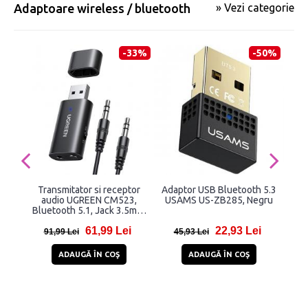
Adaptoare wireless / bluetooth
» Vezi categorie
-33%
-50%
Transmitator si receptor
Adaptor USB Bluetooth 5.3
Ada
audio UGREEN CM523,
USAMS US-ZB285, Negru
V
Bluetooth 5.1, Jack 3.5mm,
USB, Negru
61,99 Lei
22,93 Lei
91,99 Lei
45,93 Lei
5
ADAUGĂ ÎN COŞ
ADAUGĂ ÎN COŞ