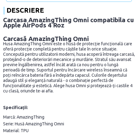
DESCRIERE
Carcasa AmazingThing Omni compatibila cu
Apple AirPods 4 Roz
Carcasă AmazingThing Omni
Husa AmazingThing Omni este o husă de protecție funcțională care
oferă protecție completă pentru căștile tale în orice situație.
Concepută pentru utilizatorii moderni, husa acoperă întreaga carcasă,
protejând-o de deteriorări mecanice și murdărie. Stratul său avansat
previne îngălbenirea, astfel încât arată ca nou pentru o lungă
perioadă de timp. Suportul pentru încărcare wireless înseamnă că
poți reîncărca bateria fără a îndepărta capacul. Culorile deșertului
adaugă stil și eleganță naturală - o combinație perfectă de
funcționalitate și estetică. Alege husa Omni și protejează-ți castile 4
cu clasă, oriunde te-ai afla.
Specificații:
Marcă: AmazingThing
Serie: Husă AmazingThing Omni
Material: TPU