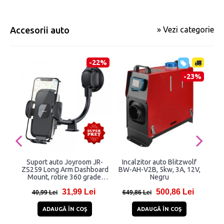
Accesorii auto
» Vezi categorie
-22%
-23%
Suport auto Joyroom JR-
Incalzitor auto Blitzwolf
S
ZS259 Long Arm Dashboard
BW-AH-V2B, 5kw, 3A, 12V,
WMH
Mount, rotire 360 grade,
Negru
Mo
Negru
31,99 Lei
500,86 Lei
40,99 Lei
649,86 Lei
2
ADAUGĂ ÎN COŞ
ADAUGĂ ÎN COŞ