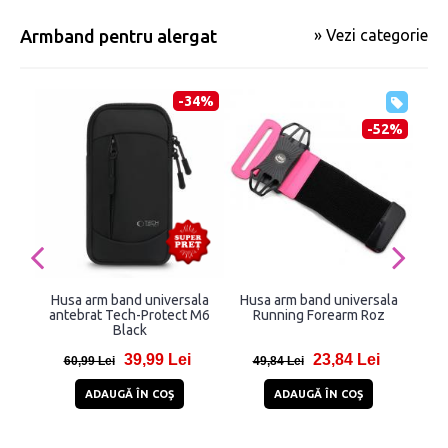
Armband pentru alergat
» Vezi categorie
-34%
-52%
Husa arm band universala
Husa arm band universala
Hu
antebrat Tech-Protect M6
Running Forearm Roz
a
Black
Dyna
cu 
39,99 Lei
23,84 Lei
60,99 Lei
49,84 Lei
8
ADAUGĂ ÎN COŞ
ADAUGĂ ÎN COŞ