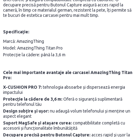
decupare precisă pentru Butonul Capture asigură acces rapid la
cameră, în timp ce materialul german, rezistent la pete, îți permite să
te bucuri de estetica carcasei pentru mai mult timp.
Specificație:
Marcă: AmazingThing
Model: AmazingThing Titan Pro
Protecție la cădere: până la 3,6 m
Cele mai importante avantaje ale carcasei AmazingThing Titan
Pro:
X-CUSHION PRO 7:
tehnologia absoarbe și dispersează energia
impactului
Protecție la cădere de 3,6 m:
Oferă o siguranță suplimentară
pentru telefonul tău
Design subțire și ușor:
nu adaugă volum telefonului și menține un
aspect elegant
Suport MagSafe și atașare curea:
compatibilitate completă cu
accesorii și funcționalitate îmbunătățită
Decupare precisă pentru Butonul Capture:
acces rapid și ușor la