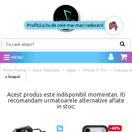
Profită și tu de cele mai mari reduceri!
MENIU
Prima Pagină
Huse Telefoane
Apple
iPhone 17 Pro
Carcasa Am
« Înapoi
Acest produs este indisponibil momentan. Iti
recomandam urmatoarele alternative aflate
in stoc:
-46%