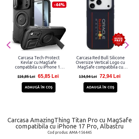
-44%
Carcasa Tech-Protect
Carcasa Red Bull Silicone
Kevlar cu MagSafe
Oversize Vertical Logo cu
compatibila cu iPhone 17
MagSafe compatibila cu
Pro, Matte Black
iPhone 17 Pro, Navy Blue
65,85 Lei
72,94 Lei
116,85 Lei
134,94 Lei
ADAUGĂ ÎN COŞ
ADAUGĂ ÎN COŞ
Carcasa AmazingThing Titan Pro cu MagSafe
compatibila cu iPhone 17 Pro, Albastru
Cod produs:
AMA-156445