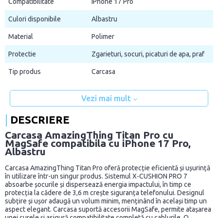
Compatibilitate
iPhone 17 Pro
Culori disponibile
Albastru
Material
Polimer
Protectie
Zgarieturi, socuri, picaturi de apa, praf
Tip produs
Carcasa
Vezi mai mult
DESCRIERE
Carcasa AmazingThing Titan Pro cu
MagSafe compatibila cu iPhone 17 Pro,
Albastru
Carcasa AmazingThing Titan Pro oferă protecție eficientă și ușurință
în utilizare într-un singur produs. Sistemul X-CUSHION PRO 7
absoarbe șocurile și dispersează energia impactului, în timp ce
protecția la cădere de 3,6 m crește siguranța telefonului. Designul
subțire și ușor adaugă un volum minim, menținând în același timp un
aspect elegant. Carcasa suportă accesorii MagSafe, permite atașarea
unei curele și asigură compatibilitate completă cu cablurile. O