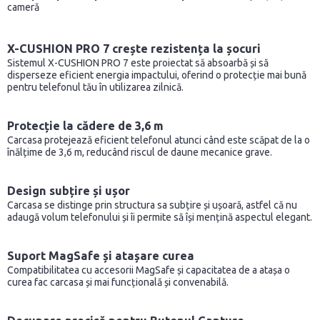
cameră
X-CUSHION PRO 7 crește rezistența la șocuri
Sistemul X-CUSHION PRO 7 este proiectat să absoarbă și să
disperseze eficient energia impactului, oferind o protecție mai bună
pentru telefonul tău în utilizarea zilnică.
Protecție la cădere de 3,6 m
Carcasa protejează eficient telefonul atunci când este scăpat de la o
înălțime de 3,6 m, reducând riscul de daune mecanice grave.
Design subțire și ușor
Carcasa se distinge prin structura sa subțire și ușoară, astfel că nu
adaugă volum telefonului și îi permite să își mențină aspectul elegant.
Suport MagSafe și atașare curea
Compatibilitatea cu accesorii MagSafe și capacitatea de a atașa o
curea fac carcasa și mai funcțională și convenabilă.