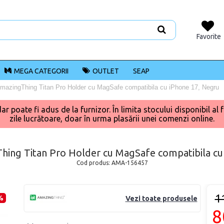
Favorite
MEGA CATEGORII
OUTLET
SEAP
mazingThing Titan Pro Holder cu MagSafe compatibila cu iPhone 17, Negru
poate fi adus de la furnizor. În limita stocului disponibil al f
zile lucrătoare, doar în urma plasării unei comenzi online.
hing Titan Pro Holder cu MagSafe compatibila cu
Cod produs:
AMA-156457
1
%
Vezi toate produsele
8