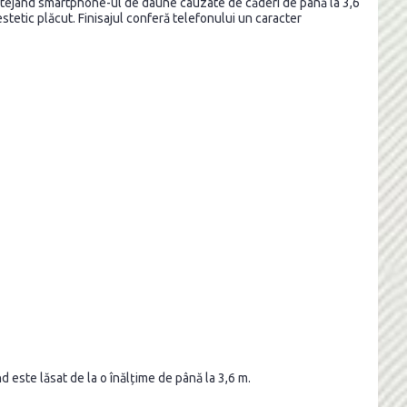
otejând smartphone-ul de daune cauzate de căderi de până la 3,6
stetic plăcut. Finisajul conferă telefonului un caracter
este lăsat de la o înălțime de până la 3,6 m.