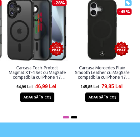
-28%
-45%
Carcasa Tech-Protect
Carcasa Mercedes Plain
Magmat XT-4 Set cu MagSafe
Smooth Leather cu MagSafe
compatibila cu iPhone 17,
compatibila cu iPhone 17,
Matte Black
Negru
46,99 Lei
79,85 Lei
64,99 Lei
145,85 Lei
ADAUGĂ ÎN COŞ
ADAUGĂ ÎN COŞ