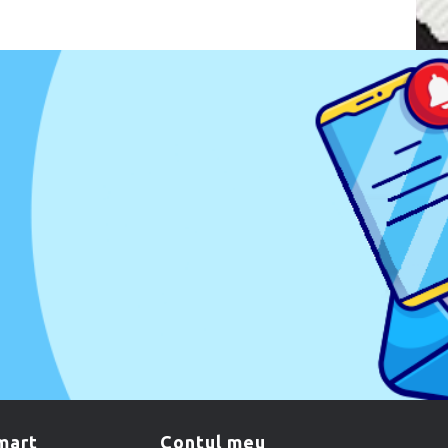
smart
contul meu