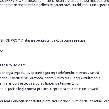
X-CUSHION PRO™ 7 absoarbe eficient șocurile și dispersează impactul, pr
imer german rezistent la îngălbenire garantează durabilitate și un aspect e
CUSHION PRO™ 7, atașare pentru lanyard, decupaje precise
ire
tan Pro Holder:
t energia impactului, sporind siguranța telefonului dumneavoastră.
one-ul vertical sau orizontal pentru utilizarea ușoară a multimedia.
enire asigură estetica și durabilitatea pe termen lung.
ele, porturile și camera, precum și opțiunea de a atașa un lanyard.
sează energia impactului, protejând iPhone 17 Pro de daune atunci când 