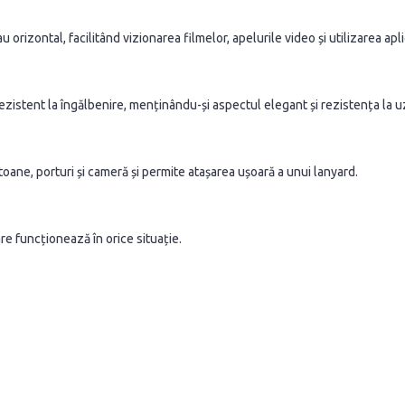
 orizontal, facilitând vizionarea filmelor, apelurile video și utilizarea apl
ezistent la îngălbenire, menținându-și aspectul elegant și rezistența la u
oane, porturi și cameră și permite atașarea ușoară a unui lanyard.
re funcționează în orice situație.