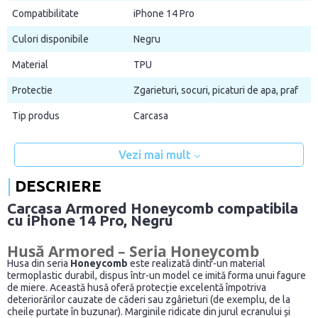
Compatibilitate
iPhone 14 Pro
Culori disponibile
Negru
Material
TPU
Protectie
Zgarieturi, socuri, picaturi de apa, praf
Tip produs
Carcasa
Vezi mai mult
DESCRIERE
Carcasa Armored Honeycomb compatibila
cu iPhone 14 Pro, Negru
Husă Armored – Seria Honeycomb
Husa din seria
Honeycomb
este realizată dintr-un material
termoplastic durabil, dispus într-un model ce imită forma unui fagure
de miere. Această husă oferă protecție excelentă împotriva
deteriorărilor cauzate de căderi sau zgârieturi (de exemplu, de la
cheile purtate în buzunar). Marginile ridicate din jurul ecranului și