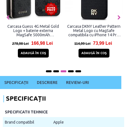
Carcasa Guess 4G Metal Gold
Carcasa DKNY Leather Pattern
Logo + baterie externa
Metal Logo cu MagSafe
MagSafe 5000mAh
compatibila cu iPhone 14 Pro,
compatibila cu iPhone 14 Pro,
Negru
166,98 Lei
73,99 Lei
Negru
278,98 Lei
114,99 Lei
ADAUGĂ ÎN COŞ
ADAUGĂ ÎN COŞ
SPECIFICAȚII
DESCRIERE
REVIEW-URI
SPECIFICAȚII
SPECIFICATII TEHNICE
Brand compatibil
Apple