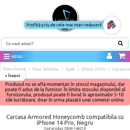
Profită și tu de cele mai mari reduceri!
MENIU
Prima Pagină
Huse Telefoane
Apple
iPhone 14 Pro
Carcasa A
« Înapoi
Produsul nu se află momentan în stocul magazinului, dar
poate fi adus de la furnizor. În limita stocului disponibil al
furnizorului, produsul poate fi livrat în aproximativ 5-10
zile lucrătoare, doar în urma plasării unei comenzi online.
Carcasa Armored Honeycomb compatibila cu
iPhone 14 Pro, Negru
Cod produs:
OEM-146219