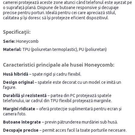
camerei protejează aceste zone atunci când telefonul este așezat pe
o suprafață plană. Dispune de butoane responsive și decupaje
precise pentru porturi. Ideală pentru cei care apreciază stilul,
calitatea și își doresc să își protejeze eficient dispozitivul.
Specificații:
Serie:
Honeycomb
Material:
TPU (poliuretan termoplastic), PU (poliuretan)
Caracteristici principale ale husei Honeycomb:
Husă hibridă
– spate rigid și cadru flexibil.
Design original
– spatele este decorat cu un model ce imită un
fagure.
Durabilă și rezistentă
– partea din PC protejează spatele
telefonului, iar cadrul din TPU flexibil protejează marginile.
Margini ridicate
– oferă protecție suplimentară pentru ecran și
camera foto.
Butoane integrate
– previn pătrunderea murdăriei sub husă.
Decupaje precise
– permit acces facil la toate porturile necesare.