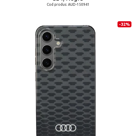
Cod produs:
AUD-150941
-32%