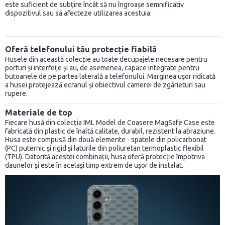
este suficient de subțire încât să nu îngroașe semnificativ
dispozitivul sau să afecteze utilizarea acestuia.
Oferă telefonului tău protecție fiabilă
Husele din această colecție au toate decupajele necesare pentru
porturi și interfețe și au, de asemenea, capace integrate pentru
butoanele de pe partea laterală a telefonului. Marginea ușor ridicată
a husei protejează ecranul și obiectivul camerei de zgârieturi sau
rupere.
Materiale de top
Fiecare husă din colecția IML Model de Coasere MagSafe Case este
fabricată din plastic de înaltă calitate, durabil, rezistent la abraziune.
Husa este compusă din două elemente - spatele din policarbonat
(PC) puternic și rigid și laturile din poliuretan termoplastic flexibil
(TPU). Datorită acestei combinații, husa oferă protecție împotriva
daunelor și este în același timp extrem de ușor de instalat.