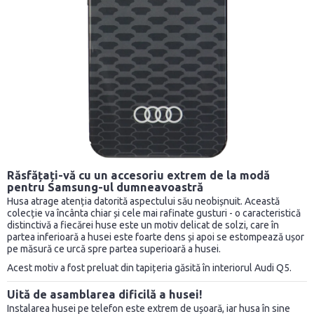
Răsfățați-vă cu un accesoriu extrem de la modă
pentru Samsung-ul dumneavoastră
Husa atrage atenția datorită aspectului său neobișnuit. Această
colecție va încânta chiar și cele mai rafinate gusturi - o caracteristică
distinctivă a fiecărei huse este un motiv delicat de solzi, care în
partea inferioară a husei este foarte dens și apoi se estompează ușor
pe măsură ce urcă spre partea superioară a husei.
Acest motiv a fost preluat din tapițeria găsită în interiorul Audi Q5.
Uită de asamblarea dificilă a husei!
Instalarea husei pe telefon este extrem de ușoară, iar husa în sine