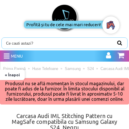
Profită și tu de cele mai mari reduceri!
MENIU
Prima Pagină
Huse Telefoane
Samsung
S24
Carcasa Audi IM
« Înapoi
Produsul nu se află momentan în stocul magazinului, dar
poate fi adus de la furnizor. În limita stocului disponibil al
furnizorului, produsul poate fi livrat în aproximativ 5-10
zile lucrătoare, doar în urma plasării unei comenzi online.
Carcasa Audi IML Stitching Pattern cu
MagSafe compatibila cu Samsung Galaxy
S24, Negru