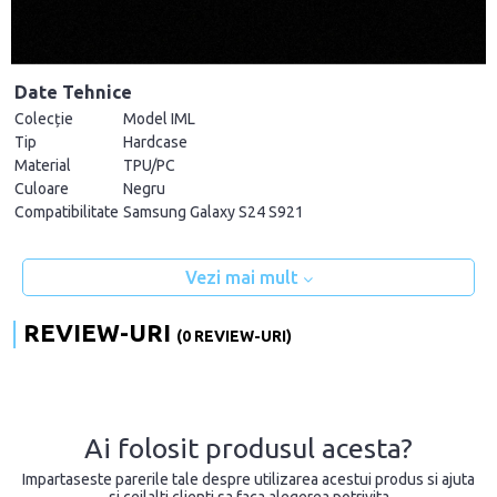
Date Tehnice
Colecție
Model IML
Tip
Hardcase
Material
TPU/PC
Culoare
Negru
Compatibilitate
Samsung Galaxy S24 S921
Vezi mai mult
REVIEW-URI
(0 REVIEW-URI)
Ai folosit produsul acesta?
Impartaseste parerile tale despre utilizarea acestui produs si ajuta
si ceilalti clienti sa faca alegerea potrivita