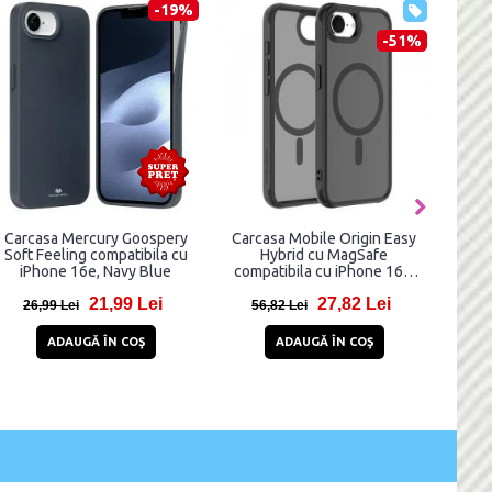
-41%
-36
-78%
rbon
Husa Guess compatibila cu
Carcasa Guess IML Glitter
e 16e
iPhone 16e, 4G Colored Ring
MagSafe compatibila cu
MagSafe, Negru
iPhone 16e, Roz
i
75,97 Lei
77,99 Lei
127,97 Lei
120,99 Lei
ADAUGĂ ÎN COŞ
ADAUGĂ ÎN COŞ