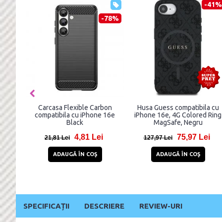
-38%
-51%
gen Ultra Hybrid
Carcasa TECH-PROTECT
Carcasa Ringk
ompatibila cu
Flexair Hybrid MagSafe
Magnetic M
16e Neo One
compatibila cu iPhone 16e
compatibila cu 
Clear
Clear
88,98 Lei
23,82 Lei
46,
i
48,82 Lei
88,94 Lei
GĂ ÎN COŞ
ADAUGĂ ÎN COŞ
ADAUGĂ ÎN
SPECIFICAȚII
DESCRIERE
REVIEW-URI