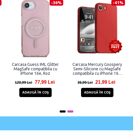
-47%
-57%
e Fusion
Carcasa TECH-PROTECT
Carcasa Flexible Ca
agSafe
Flexair compatibila cu iPhone
compatibila cu iPhon
iPhone 16e
16e Clear
Black
94 Lei
12,81 Lei
4,81 Le
29,81 Lei
21,81 Lei
 COŞ
ADAUGĂ ÎN COŞ
ADAUGĂ ÎN COŞ