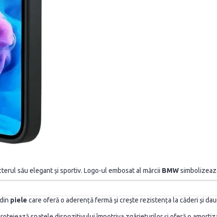
terul său elegant și sportiv. Logo-ul embosat al mărcii
BMW
simbolizează 
 din
piele
care oferă o aderență fermă și crește rezistența la căderi și d
protejează spatele dispozitivului împotriva zgârieturilor și oferă o amorti