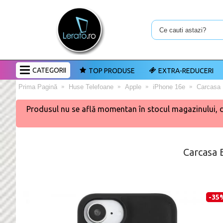
CATEGORII
TOP PRODUSE
EXTRA-REDUCERI
Prima Pagină
Huse Telefoane
Apple
iPhone 16e
Carcasa 
Produsul nu se află momentan în stocul magazinului, dar 
Carcasa 
-35