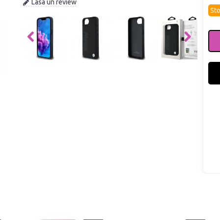
Lasa un review
Sto