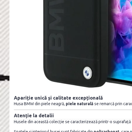
Apariție unică și calitate excepțională
Husa BMW din piele neagră,
piele naturală
se remarcă prin carac
Atenție la detalii
Husele din această colecție se caracterizează printr-o suprafață
Spatele și interiorul husei sunt fabricate din
policarbonat
, care 