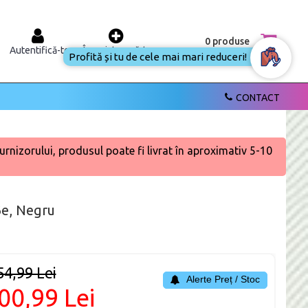
0 produse
Autentifică-te
Înregistrează-te
Profită și tu de cele mai mari reduceri!
CONTACT
urnizorului, produsul poate fi livrat în aproximativ 5-10
6e, Negru
54,99 Lei
Alerte Preț / Stoc
00,99 Lei