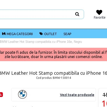
Favorite
MEGA CATEGORII
OUTLET
SEAP
BMW Leather Hot Stamp compatibila cu iPhone 16e, Negru
poate fi adus de la furnizor. În limita stocului disponibil al f
zile lucrătoare, doar în urma plasării unei comenzi online.
BMW Leather Hot Stamp compatibila cu iPhone 1
Cod produs:
BMW-150014
1
%
Vezi toate produsele
1