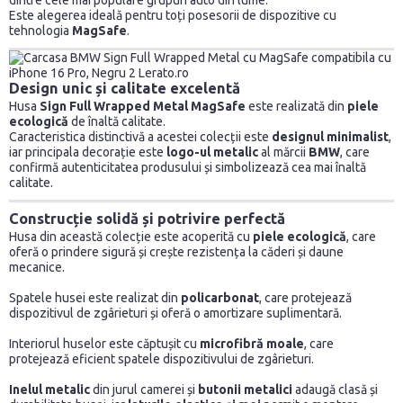
dintre cele mai populare grupuri auto din lume.
Este alegerea ideală pentru toți posesorii de dispozitive cu
tehnologia
MagSafe
.
Design unic și calitate excelentă
Husa
Sign Full Wrapped Metal MagSafe
este realizată din
piele
ecologică
de înaltă calitate.
Caracteristica distinctivă a acestei colecții este
designul minimalist
,
iar principala decorație este
logo-ul metalic
al mărcii
BMW
, care
confirmă autenticitatea produsului și simbolizează cea mai înaltă
calitate.
Construcție solidă și potrivire perfectă
Husa din această colecție este acoperită cu
piele ecologică
, care
oferă o prindere sigură și crește rezistența la căderi și daune
mecanice.
Spatele husei este realizat din
policarbonat
, care protejează
dispozitivul de zgârieturi și oferă o amortizare suplimentară.
Interiorul huselor este căptușit cu
microfibră moale
, care
protejează eficient spatele dispozitivului de zgârieturi.
Inelul metalic
din jurul camerei și
butonii metalici
adaugă clasă și