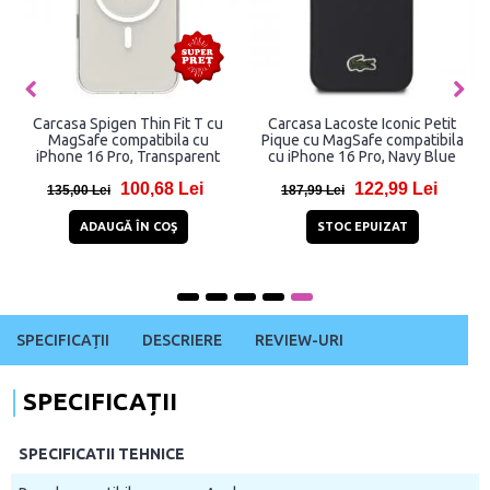
n X Pro
Husa Guess compatibila cu
Husa Guess compatibil
ila cu
iPhone 16 Pro, 4G Ring Classic
iPhone 16 Pro, Saffiano
olet
Logo MagSafe, Maro
Classic Logo MagSafe,
Lei
72,95 Lei
65,93 Le
131,95 Lei
125,93 Lei
Ş
ADAUGĂ ÎN COŞ
ADAUGĂ ÎN COŞ
SPECIFICAȚII
DESCRIERE
REVIEW-URI
SPECIFICAȚII
SPECIFICATII TEHNICE