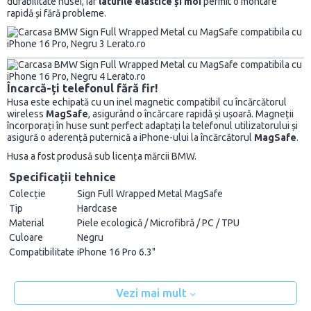
durabilitate husei, iar
laturile elastice și moi
permit o montare
rapidă și fără probleme.
Încarcă-ți telefonul fără fir!
Husa este echipată cu un inel magnetic compatibil cu încărcătorul
wireless
MagSafe
, asigurând o încărcare rapidă și ușoară. Magneții
încorporați în huse sunt perfect adaptați la telefonul utilizatorului și
asigură o aderență puternică a iPhone-ului la încărcătorul
MagSafe
.
Husa a fost produsă sub licența mărcii BMW.
Specificații tehnice
Colecție
Sign Full Wrapped Metal MagSafe
Tip
Hardcase
Material
Piele ecologică / Microfibră / PC / TPU
Culoare
Negru
Compatibilitate
iPhone 16 Pro 6.3"
Vezi mai mult