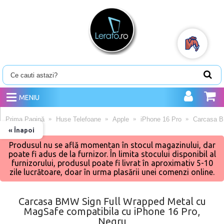
MENIU
Prima Pagină
Huse Telefoane
Apple
iPhone 16 Pro
Carcasa B
« Înapoi
Produsul nu se află momentan în stocul magazinului, dar
poate fi adus de la furnizor. În limita stocului disponibil al
furnizorului, produsul poate fi livrat în aproximativ 5-10
zile lucrătoare, doar în urma plasării unei comenzi online.
Carcasa BMW Sign Full Wrapped Metal cu
MagSafe compatibila cu iPhone 16 Pro,
Negru