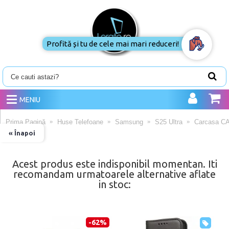
Profită și tu de cele mai mari reduceri!
MENIU
Prima Pagină
Huse Telefoane
Samsung
S25 Ultra
Carcasa CA
« Înapoi
Acest produs este indisponibil momentan. Iti
recomandam urmatoarele alternative aflate
in stoc:
-62%