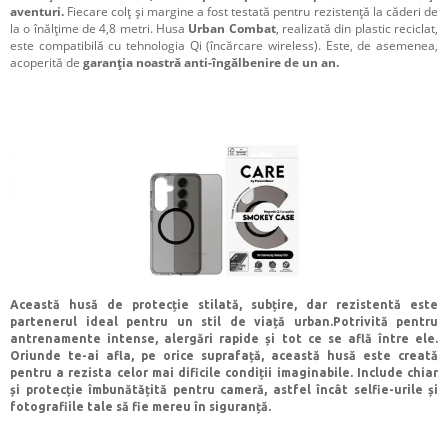
aventuri.
Fiecare colț și margine a fost testată pentru rezistență la căderi de
la o înălțime de 4,8 metri. Husa
Urban Combat
, realizată din plastic reciclat,
este compatibilă cu tehnologia Qi (încărcare wireless). Este, de asemenea,
acoperită de
garanția noastră anti-îngălbenire de un an.
Această husă de protecție
stilată, subțire, dar rezistentă
este
partenerul ideal pentru un stil de viață urban.Potrivită pentru
antrenamente intense, alergări rapide și tot ce se află între ele.
Oriunde te-ai afla, pe orice suprafață, această husă este creată
pentru a rezista celor mai dificile condiții imaginabile. Include chiar
și
protecție îmbunătățită pentru cameră
, astfel încât selfie-urile și
fotografiile tale să fie mereu în siguranță.