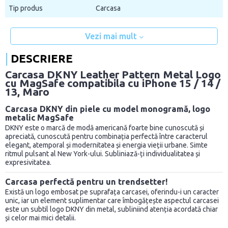
Tip produs
Carcasa
Vezi mai mult
DESCRIERE
Carcasa DKNY Leather Pattern Metal Logo
cu MagSafe compatibila cu iPhone 15 / 14 /
13, Maro
Carcasa DKNY din piele cu model monogramă, logo
metalic MagSafe
DKNY este o marcă de modă americană foarte bine cunoscută și
apreciată, cunoscută pentru combinația perfectă între caracterul
elegant, atemporal și modernitatea și energia vieții urbane. Simte
ritmul pulsant al New York-ului. Subliniază-ți individualitatea și
expresivitatea.
Carcasa perfectă pentru un trendsetter!
Există un logo embosat pe suprafața carcasei, oferindu-i un caracter
unic, iar un element suplimentar care îmbogățește aspectul carcasei
este un subtil logo DKNY din metal, subliniind atenția acordată chiar
și celor mai mici detalii.