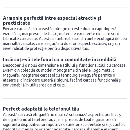
Armonie perfectă între aspectul atractiv și
practicitate
Fiecare carcasă din această colecție nu este doar o capodoperă
vizuală, ci, mai presus de toate, materiale excelente din care sunt
fabricate carcasele. Acestea sunt realizate din piele ecologică de cea
mai înaltă calitate, care asigură nu doar un aspect exclusiv, ci și un
nivel ridicat de protecție pentru dispozitivul tău.
Încărcați-vă telefonul cu o comoditate incredibilă
Descoperiți o nouă dimensiune a stilului și funcționalității cu carcasa
DKNY din colecția cu model monogramă din piele, logo metalic
MagSafe. Integrarea carcasei cu tehnologia MagSafe permite o
atașare și o încărcare ușoară și sigură, făcând carcasa funcțională și
convenabilă în utilizarea de zi cu zi.
Perfect adaptată la telefonul tău
Această carcasă elegantă nu doar că subliniază aspectul perfect și
designul unic al telefonului, ci, mai presus de toate, garantează
siguranța dispozitivului împotriva daunelor accidentale și a șocurilor.
Datorită dimensiunilor atent adaptate, carcasa absoarbe eficient