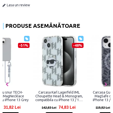
Lasa un review
PRODUSE ASEMĂNĂTOARE
-35%
-51%
Carcasa Spigen Ultra Hybrid
Carcasa cu snur TECH-
MagSafe compatibila cu
PROTECT MagNecklace
iPhone 13 White
compatibila cu iPhone 13 Grey
c
87,99 Lei
31,82 Lei
135,99 Lei
64,82 Lei