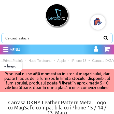
MENIU
Prima Pagină
Huse Telefoane
Apple
iPhone 13
Carcasa DKNY 
« Înapoi
Produsul nu se află momentan în stocul magazinului, dar
poate fi adus de la furnizor. În limita stocului disponibil al
furnizorului, produsul poate fi livrat în aproximativ 5-10
zile lucrătoare, doar în urma plasării unei comenzi online.
Carcasa DKNY Leather Pattern Metal Logo
cu MagSafe compatibila cu iPhone 15 / 14 /
13, Maro