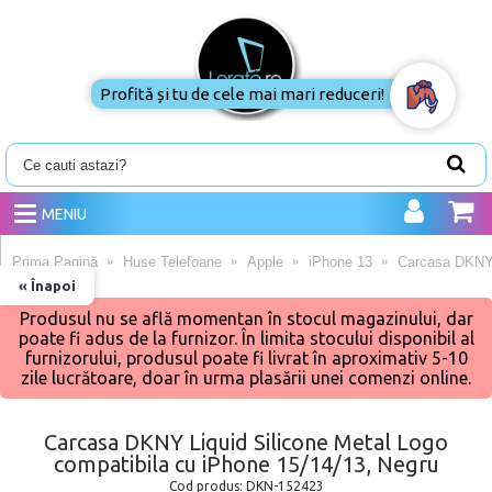
Profită și tu de cele mai mari reduceri!
MENIU
Prima Pagină
Huse Telefoane
Apple
iPhone 13
Carcasa DKNY L
« Înapoi
Produsul nu se află momentan în stocul magazinului, dar
poate fi adus de la furnizor. În limita stocului disponibil al
furnizorului, produsul poate fi livrat în aproximativ 5-10
zile lucrătoare, doar în urma plasării unei comenzi online.
Carcasa DKNY Liquid Silicone Metal Logo
compatibila cu iPhone 15/14/13, Negru
Cod produs:
DKN-152423