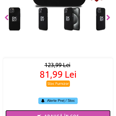
123,99 Lei
81,99 Lei
Stoc Furnizor
Alerte Preț / Stoc