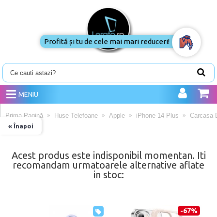
Profită și tu de cele mai mari reduceri!
MENIU
Prima Pagină
Huse Telefoane
Apple
iPhone 14 Plus
Carcasa E
« Înapoi
Acest produs este indisponibil momentan. Iti
recomandam urmatoarele alternative aflate
in stoc:
-67%