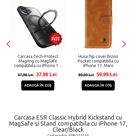
Carcasa Tech-Protect
Husa flip cover Bizon
P
Magring cu MagSafe
Pocket compatibila cu
compatibila cu iPhone 17,
iPhone 17, Maro
Black
37,96 Lei
59,99 Lei
67,96 Lei
89,99 Lei
ADAUGĂ ÎN COŞ
ADAUGĂ ÎN COŞ
Carcasa ESR Classic Hybrid Kickstand cu
MagSafe si Stand compatibila cu iPhone 17,
Clear/Black
Cod produs:
ESR-155116