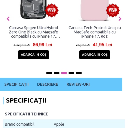
Carcasa Spigen Ultra Hybrid
Carcasa Tech-Protect Uniq cu
Zero One Black cu Magsafe
MagSafe compatibila cu
compatibila cu iPhone 17,
iPhone 17, Roz
Graphics
86,99 Lei
41,95 Lei
137,99 Lei
76,95 Lei
ADAUGĂ ÎN COŞ
ADAUGĂ ÎN COŞ
SPECIFICAȚII
DESCRIERE
REVIEW-URI
SPECIFICAȚII
SPECIFICATII TEHNICE
Brand compatibil
Apple