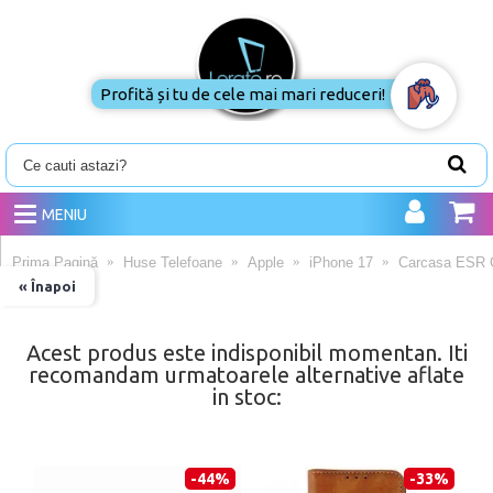
Profită și tu de cele mai mari reduceri!
MENIU
Prima Pagină
Huse Telefoane
Apple
iPhone 17
Carcasa ESR C
« Înapoi
Acest produs este indisponibil momentan. Iti
recomandam urmatoarele alternative aflate
in stoc:
-44%
-33%