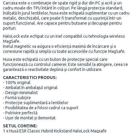
Carcasa este o combinație de spate rigid și dur din PC și acril și un
cadru moale din TPU întărit în colțuri. Pe lângă protecția standard,
înălțată în jurul lentilelor, husa este echipată suplimentar cu un cadru
metalic, deschizabil, care poate fi transformat cu ușurință într-un
suport funcțional. Are capace pentru butoane și decupaje pentru
porturi.
HaloLock
este echipat cu un inel compatibil cu tehnologia wireless
MagSafe.
Inelul magnetic va asigura o eficiență maximă de încărcare și o
conexiune rapidă și simplă cu toate accesoriile cu funcție MagSafe.
Husa este echipată cu un buton de protecție special care
funcționează cu controlul camerei. Este sensibil la atingere, ceea ce
garantează o reactivitate deplină și confort în utilizare.
CARACTERISTICI PRODUS:
- 100% original
- Ambalat în ambalajul original
- Design minimalist
- Formă subțire
- Protecție suplimentară a lentilelor
- Posibilitatea de a folosi cadrul ca suport
- Potrivire perfectă
- Ușor de montat și demontat
SETUL CONȚINE:
1 x Husă ESR Classic Hybrid Kickstand HaloLock Magsafe