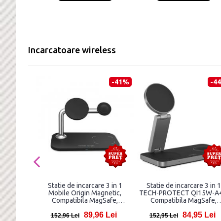
Incarcatoare wireless
-41%
-4
Statie de incarcare 3 in 1
Statie de incarcare 3 in 1
Mobile Origin Magnetic,
TECH-PROTECT QI15W-A4
Compatibila MagSafe,
Compatibila MagSafe,
Wireless Charge, 15W, Cablu
Wireless, 15W, Cablu USB
89,96 Lei
84,95 Lei
USB-C inclus, Negru
1m inclus, Negru
152,96 Lei
152,95 Lei