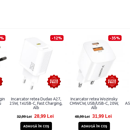
3%
-12%
-35%
gin
Incarcator retea Dudao A27,
Incarcator retea Wozinsky
u
25W, 1xUSB-C, Fast Charging,
CMWCW, USB/USB-C, 20W,
A5
Alb
Alb
28,99 Lei
31,99 Lei
32,99 Lei
48,99 Lei
ADAUGĂ ÎN COŞ
ADAUGĂ ÎN COŞ