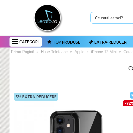
CATEGORII
TOP PRODUSE
EXTRA-REDUCERI
Prima Pagină
Huse Telefoane
Apple
iPhone 12 Mini
Carca
C
5% EXTRA-REDUCERE
-72