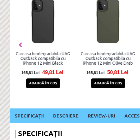
Carcasa biodegradabila UAG
Carcasa biodegradabila UAG
Outback compatibila cu
Outback compatibila cu
iPhone 12 Mini Black
iPhone 12 Mini Olive Drab
49,81 Lei
50,81 Lei
165,81 Lei
165,81 Lei
ADAUGĂ ÎN COŞ
ADAUGĂ ÎN COŞ
SPECIFICAȚII
DESCRIERE
REVIEW-URI
ACCES
SPECIFICAȚII