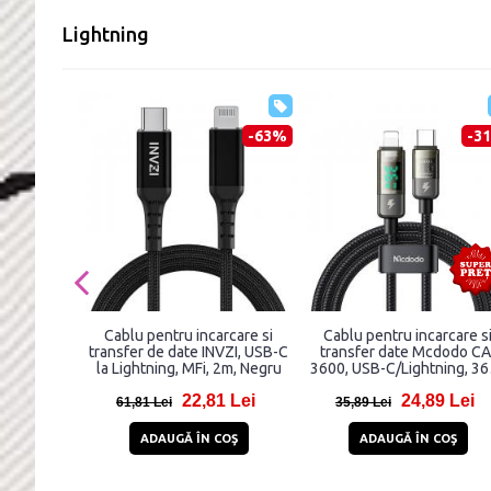
Lightning
-63%
-3
Cablu pentru incarcare si
Cablu pentru incarcare s
transfer de date INVZI, USB-C
transfer date Mcdodo CA
la Lightning, MFi, 2m, Negru
3600, USB-C/Lightning, 36
3A, 1.2m, Negru
22,81 Lei
24,89 Lei
61,81 Lei
35,89 Lei
ADAUGĂ ÎN COŞ
ADAUGĂ ÎN COŞ