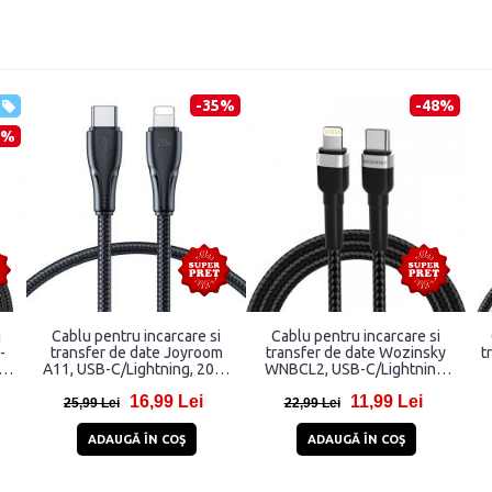
-35%
-48%
1%
i
Cablu pentru incarcare si
Cablu pentru incarcare si
-
transfer de date Joyroom
transfer de date Wozinsky
t
W,
A11, USB-C/Lightning, 20W,
WNBCL2, USB-C/Lightning,
1.2m, Negru
30W, 2m, Negru
L
16,99 Lei
11,99 Lei
25,99 Lei
22,99 Lei
ADAUGĂ ÎN COŞ
ADAUGĂ ÎN COŞ