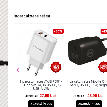
Incarcatoare retea
-30%
-4
Incarcator retea AWEI PD81-
Incarcator retea Mobile Ori
EU, 22.5W, 3A, 1x USB-C, 1x
GaN 3, USB-C, 35W, Negr
USB-A, Alb
27,99 Lei
43,96 Lei
39,99 Lei
76,96 Lei
ADAUGĂ ÎN COŞ
ADAUGĂ ÎN COŞ