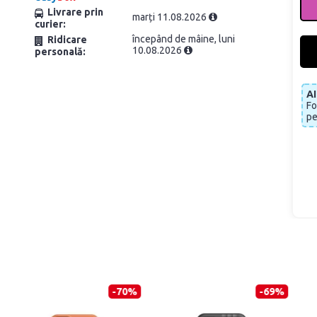
Livrare prin
marți 11.08.2026
curier:
începând de mâine, luni
Ridicare
10.08.2026
personală:
A
Fo
pe
-70%
-69%