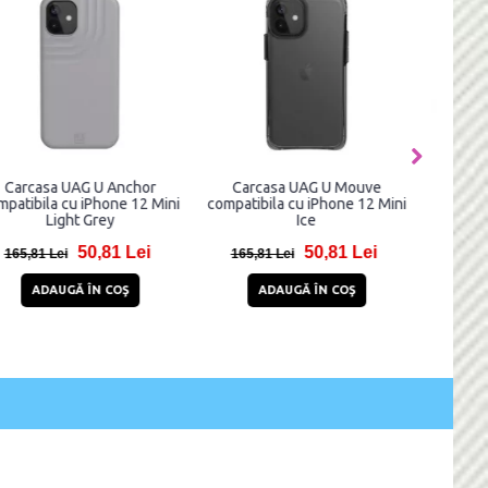
Carcasa UAG U Anchor
Carcasa UAG U Mouve
C
compatibila cu iPhone 12 Mini
compatibila cu iPhone 12 Mini
Sym
Light Grey
Ice
iP
50,81 Lei
50,81 Lei
165,81 Lei
165,81 Lei
12
ADAUGĂ ÎN COŞ
ADAUGĂ ÎN COŞ