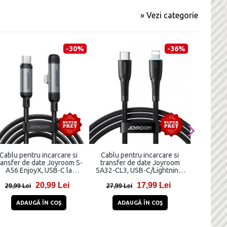
» Vezi categorie
-30%
-36%
Cablu pentru incarcare si
Cablu pentru incarcare si
Cablu p
ransfer de date Joyroom S-
transfer de date Joyroom
transfer 
A56 EnjoyX, USB-C la
SA32-CL3, USB-C/Lightning,
CL020A6,
ightning, 30W, 1.2m, Negru
30W, 1m, Negru
20W
20,99 Lei
17,99 Lei
29,99 Lei
27,99 Lei
23,99 
ADAUGĂ ÎN COŞ
ADAUGĂ ÎN COŞ
AD