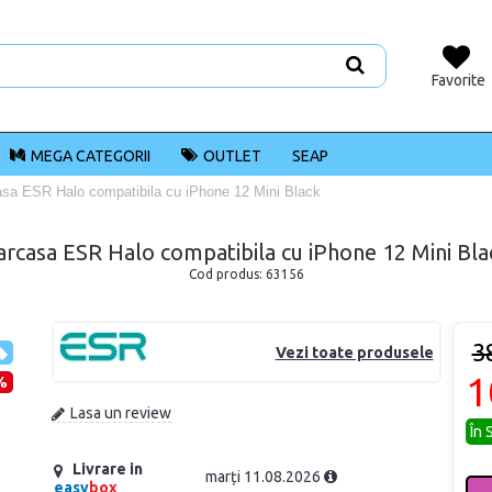
Favorite
MEGA CATEGORII
OUTLET
SEAP
sa ESR Halo compatibila cu iPhone 12 Mini Black
arcasa ESR Halo compatibila cu iPhone 12 Mini Bla
Cod produs:
63156
3
Vezi toate produsele
1
%
Lasa un review
În 
Livrare in
marți 11.08.2026
easy
box