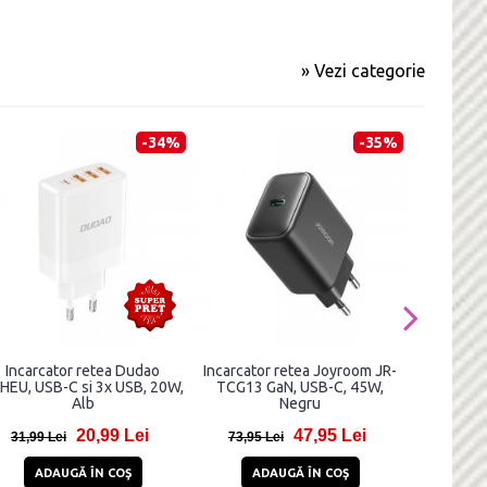
» Vezi categorie
-34%
-35%
Incarcator retea Dudao
Incarcator retea Joyroom JR-
Incarcator
HEU, USB-C si 3x USB, 20W,
TCG13 GaN, USB-C, 45W,
Charge 
Alb
Negru
Del
20,99 Lei
47,95 Lei
31,99 Lei
73,95 Lei
193,81 
ADAUGĂ ÎN COŞ
ADAUGĂ ÎN COŞ
AD