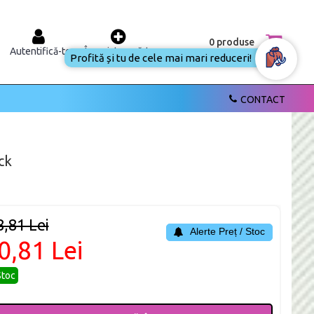
0 produse
Autentifică-te
Înregistrează-te
Profită și tu de cele mai mari reduceri!
CONTACT
ck
8,81 Lei
Alerte Preț / Stoc
0,81 Lei
Stoc