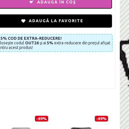
ADAUGĂ ÎN COŞ
ADAUGĂ LA FAVORITE
I 5% COD DE EXTRA-REDUCERE!
losește codul
OUT26
și ai
5%
extra-reducere din prețul afișat
ntru acest produs!
-69%
-69%