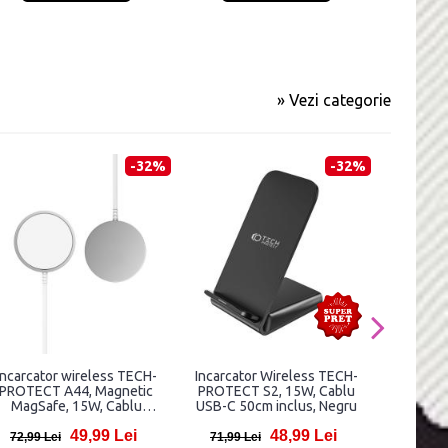
» Vezi categorie
-32%
-32%
Incarcator wireless TECH-
Incarcator Wireless TECH-
Incarcat
PROTECT A44, Magnetic
PROTECT S2, 15W, Cablu
TECH-PR
MagSafe, 15W, Cablu
USB-C 50cm inclus, Negru
Cablu USB
SB/USB-C 1.2m inclus, Alb
49,99 Lei
48,99 Lei
72,99 Lei
71,99 Lei
141,96 