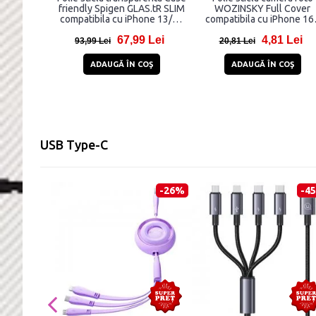
friendly Spigen GLAS.tR SLIM
WOZINSKY Full Cover
compatibila cu iPhone 13/13
compatibila cu iPhone 16
Pro/14/16e Privacy
Black
67,99 Lei
4,81 Lei
93,99 Lei
20,81 Lei
ADAUGĂ ÎN COŞ
ADAUGĂ ÎN COŞ
USB Type-C
-26%
-4