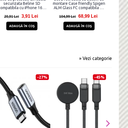
securizata Beline 5D
montare Case friendly Spigen
securiz
ompatibila cu iPhone 16e,
ALM Glass FC compatibila cu
EasyGlass,
Transparent
iPhone 13/13 Pro/14/16e
compatibi
3,91 Lei
68,99 Lei
Black
16e
20,91 Lei
104,99 Lei
35,99 
ADAUGĂ ÎN COŞ
ADAUGĂ ÎN COŞ
AD
» Vezi categorie
-27%
-45%