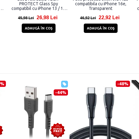
PROTECT Glass Spy
compatibila cu iPhone 16e,
e
compatibil cu iPhone 13 / 13
Transparent
c
Pro / 14 / 16e Privacy
26,98 Lei
22,92 Lei
45,98 Lei
46,92 Lei
ADAUGĂ ÎN COŞ
ADAUGĂ ÎN COŞ
5%
-48%
-44%