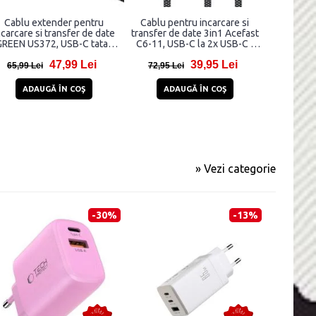
Cablu extender pentru
Cablu pentru incarcare si
Cablu p
ncarcare si transfer de date
transfer de date 3in1 Acefast
transfer 
REEN US372, USB-C tata la
C6-11, USB-C la 2x USB-C /
CC060A9, 
USB-C mama, 100W, 5A,
Incarcator Wireless Qi, PD
60
47,99 Lei
39,95 Lei
10Gbps, 1m, Gri
100W, 480Mbps, 1.2m, Negru
65,99 Lei
72,95 Lei
20,99 
ADAUGĂ ÎN COŞ
ADAUGĂ ÎN COŞ
AD
» Vezi categorie
-30%
-13%