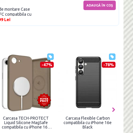
ADAUGĂ ÎN COŞ
m de montare Case
FC compatibila cu
/16e Black
99 Lei
-47%
-78%
Carcasa TECH-PROTECT
Carcasa Flexible Carbon
Husa
Liquid Silicone MagSafe
compatibila cu iPhone 16e
iPh
compatibila cu iPhone 16e
Black
Brown