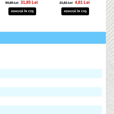
31,85 Lei
4,81 Lei
59,85 Lei
21,81 Lei
11
ADAUGĂ ÎN COŞ
ADAUGĂ ÎN COŞ