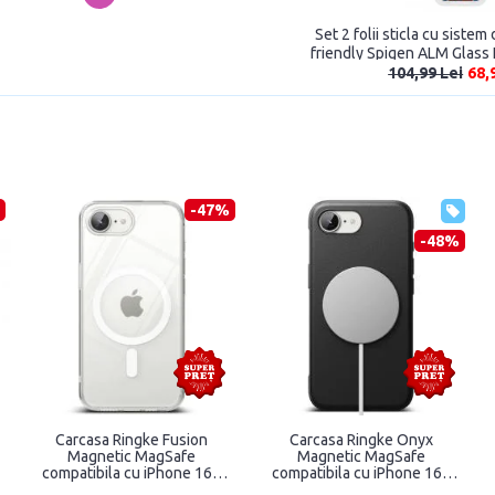
Set 2 folii sticla cu siste
friendly Spigen ALM Glass 
iPhone 13/13 Pro/14
104,99 Lei
68,
-47%
-48%
Carcasa Ringke Fusion
Carcasa Ringke Onyx
Magnetic MagSafe
Magnetic MagSafe
compatibila cu iPhone 16e
compatibila cu iPhone 16e
Clear
Black