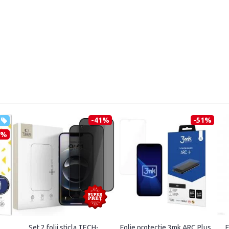
-41%
-51%
7%
Set 2 folii sticla TECH-
Folie protectie 3mk ARC Plus
F