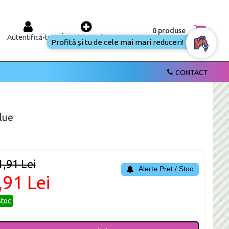
0 produse
Autentifică-te
Înregistrează-te
Profită și tu de cele mai
mari reduceri!
CONTACT
lue
1,91 Lei
Alerte Preț / Stoc
,91 Lei
Stoc