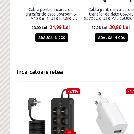
Cablu pentru incarcare si
Cablu pentru incarcare s
transfer de date Joyroom S-
transfer de date USAMS
A40 3 in 1, USB la USB-
SJ739US, USB-A la 2xUSB-
C/Lightning/Micro-USB, 3.5A,
Lightning / MicroUSB, 15
24,99 Lei
20,96 Lei
1m, Mov
5A, 480Mbps, 1.2m, Negr
33,99 Lei
37,96 Lei
ADAUGĂ ÎN COŞ
ADAUGĂ ÎN COŞ
Incarcatoare retea
-21%
-4