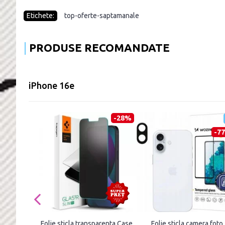
Etichete:
top-oferte-saptamanale
PRODUSE RECOMANDATE
iPhone 16e
-28%
-7
Folie sticla transparenta Case
Folie sticla camera foto