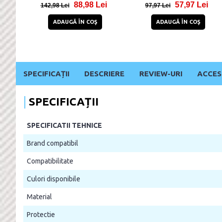
88,98 Lei
57,97 Lei
142,98 Lei
97,97 Lei
ADAUGĂ ÎN COŞ
ADAUGĂ ÎN COŞ
SPECIFICAȚII
DESCRIERE
REVIEW-URI
ACCES
SPECIFICAȚII
SPECIFICATII TEHNICE
Brand compatibil
Compatibilitate
Culori disponibile
Material
Protectie