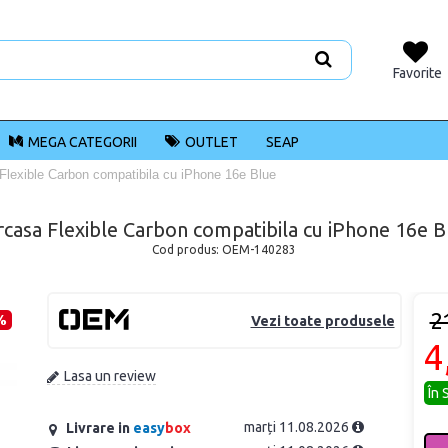
Favorite
MEGA CATEGORII
OUTLET
SEAP
Flexible Carbon compatibila cu iPhone 16e Blue
rcasa Flexible Carbon compatibila cu iPhone 16e B
Cod produs:
OEM-140283
2
%
Vezi toate produsele
4
Lasa un review
În 
marți 11.08.2026
Livrare in
easy
box