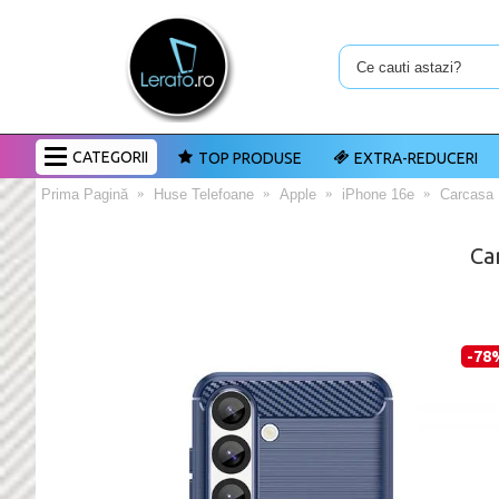
CATEGORII
TOP PRODUSE
EXTRA-REDUCERI
Prima Pagină
Huse Telefoane
Apple
iPhone 16e
Carcasa 
Ca
-78