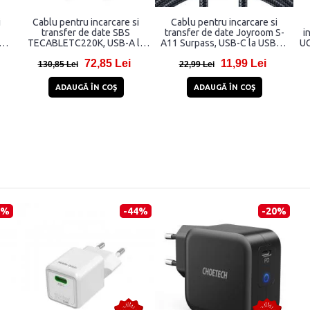
i
Cablu pentru incarcare si
Cablu pentru incarcare si
transfer de date SBS
transfer de date Joyroom S-
i
C /
TECABLETC220K, USB-A la
A11 Surpass, USB-C la USB-C,
UG
W,
USB-C, 2m, Negru
66W, 480Mbps, 0.25m, Negru
72,85 Lei
11,99 Lei
u
130,85 Lei
22,99 Lei
ADAUGĂ ÎN COŞ
ADAUGĂ ÎN COŞ
7%
-44%
-20%