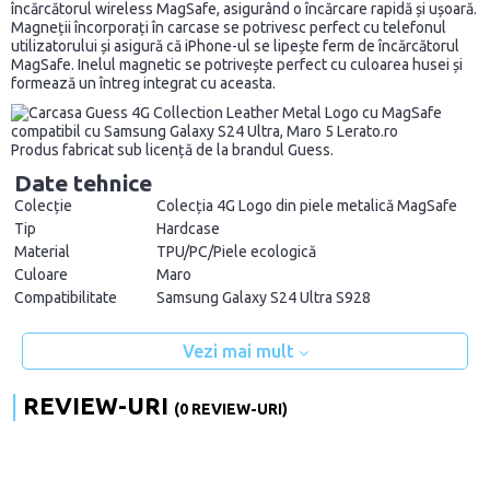
încărcătorul wireless MagSafe, asigurând o încărcare rapidă și ușoară.
Magneții încorporați în carcase se potrivesc perfect cu telefonul
utilizatorului și asigură că iPhone-ul se lipește ferm de încărcătorul
MagSafe. Inelul magnetic se potrivește perfect cu culoarea husei și
formează un întreg integrat cu aceasta.
Produs fabricat sub licență de la brandul Guess.
Date tehnice
Colecție
Colecția 4G Logo din piele metalică MagSafe
Tip
Hardcase
Material
TPU/PC/Piele ecologică
Culoare
Maro
Compatibilitate
Samsung Galaxy S24 Ultra S928
Vezi mai mult
REVIEW-URI
(0 REVIEW-URI)