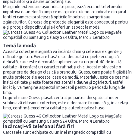
impacturilor și a daunelor potențiale.
Marginile exterioare ușor ridicate protejează ecranul telefonului
împotriva daunelor, în timp ce marginile exterioare ridicate din jurul
lentilei camerei protejează opticile împotriva spargerii sau
zgârieturilor. Carcasa de protecție elegantă este concepută pentru
a-ți proteja dispozitivul și a-i oferi un aspect la modă.
Temă la modă
Această colecție elegantă va încânta chiar și cele mai exigente și
rafinate gusturi. Fiecare husă este decorată cu piele ecologică
delicată, care este decorată suplimentar cu un print 4G de înaltă
calitate - îi conferă un caracter rafinat și chic. Acest motiv este o
propunere de design clasică a brandului Guess, care poate fi găsită în
multe proiecte ale acestei case de modă. Materialul este de cea mai
înaltă calitate și este foarte rezistent la daune și zgârieturi, astfel
încât își va menține aspectul impecabil pentru o perioadă lungă de
timp.
Logo-ul mare Guess plasat central pe partea din spate a husei
subliniază elitismul colecției, este o decorare frumoasă și, în același
timp, confirmă excelenta calitate și autenticitatea husei.
Încărcați-vă telefonul fără fir!
Carcasele sunt echipate cu un inel magnetic compatibil cu