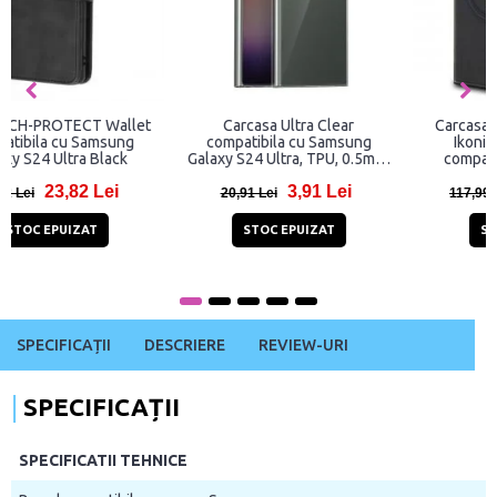
Carcasa Spigen Rugged Armor
Husa TECH-PROTECT Wallet
compatibila cu Samsung
compatibila cu Samsung
Galaxy S24 Ultra Matte Black
Galaxy S24 Ultra Black
49,99 Lei
23,82 Lei
75,99 Lei
48,82 Lei
ADAUGĂ ÎN COŞ
STOC EPUIZAT
SPECIFICAȚII
DESCRIERE
REVIEW-URI
SPECIFICAȚII
SPECIFICATII TEHNICE