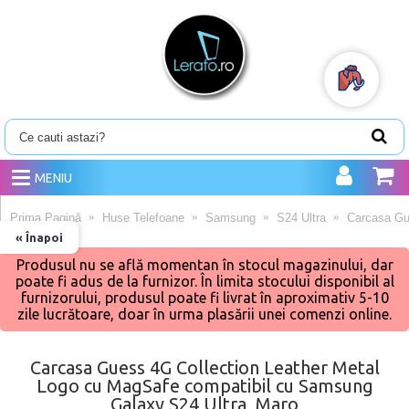
MENIU
Prima Pagină
Huse Telefoane
Samsung
S24 Ultra
Carcasa Gu
« Înapoi
Produsul nu se află momentan în stocul magazinului, dar
poate fi adus de la furnizor. În limita stocului disponibil al
furnizorului, produsul poate fi livrat în aproximativ 5-10
zile lucrătoare, doar în urma plasării unei comenzi online.
Carcasa Guess 4G Collection Leather Metal
Logo cu MagSafe compatibil cu Samsung
Galaxy S24 Ultra, Maro