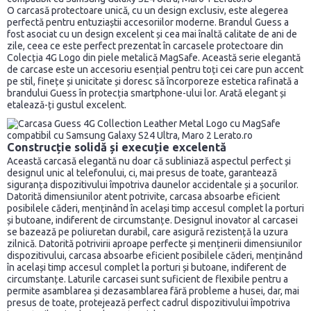
O carcasă protectoare unică, cu un design exclusiv, este alegerea
perfectă pentru entuziaștii accesoriilor moderne. Brandul Guess a
fost asociat cu un design excelent și cea mai înaltă calitate de ani de
zile, ceea ce este perfect prezentat în carcasele protectoare din
Colecția 4G Logo din piele metalică MagSafe. Această serie elegantă
de carcase este un accesoriu esențial pentru toți cei care pun accent
pe stil, finețe și unicitate și doresc să încorporeze estetica rafinată a
brandului Guess în protecția smartphone-ului lor. Arată elegant și
etalează-ți gustul excelent.
Construcție solidă și execuție excelentă
Această carcasă elegantă nu doar că subliniază aspectul perfect și
designul unic al telefonului, ci, mai presus de toate, garantează
siguranța dispozitivului împotriva daunelor accidentale și a șocurilor.
Datorită dimensiunilor atent potrivite, carcasa absoarbe eficient
posibilele căderi, menținând în același timp accesul complet la porturi
și butoane, indiferent de circumstanțe. Designul inovator al carcasei
se bazează pe poliuretan durabil, care asigură rezistență la uzura
zilnică. Datorită potrivirii aproape perfecte și menținerii dimensiunilor
dispozitivului, carcasa absoarbe eficient posibilele căderi, menținând
în același timp accesul complet la porturi și butoane, indiferent de
circumstanțe. Laturile carcasei sunt suficient de flexibile pentru a
permite asamblarea și dezasamblarea fără probleme a husei, dar, mai
presus de toate, protejează perfect cadrul dispozitivului împotriva