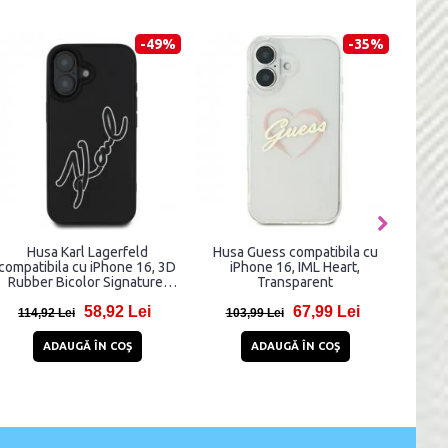
-49%
-35%
Karl Lagerfeld
Husa Guess compatibila cu
Carcasa TE
la cu iPhone 16, 3D
iPhone 16, IML Heart,
Liquid Silic
icolor Signature,
Transparent
compatibila 
Negru
Gr
58,92 Lei
67,99 Lei
2
Lei
103,99 Lei
58,81 Lei
AUGĂ ÎN COŞ
ADAUGĂ ÎN COŞ
ADAUGĂ 