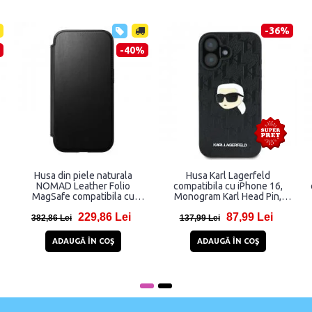
-36%
-40%
usa din piele naturala
Husa Karl Lagerfeld
Husa 
OMAD Leather Folio
compatibila cu iPhone 16,
compatibi
gSafe compatibila cu
Monogram Karl Head Pin,
Rubber B
iPhone 16 Black
Negru
229,86 Lei
87,99 Lei
2,86 Lei
137,99 Lei
114,92 
ADAUGĂ ÎN COŞ
ADAUGĂ ÎN COŞ
AD