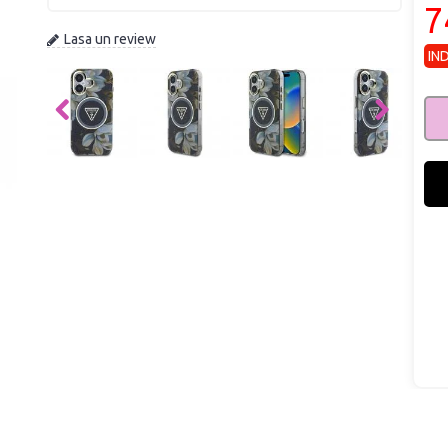
7
Lasa un review
IN