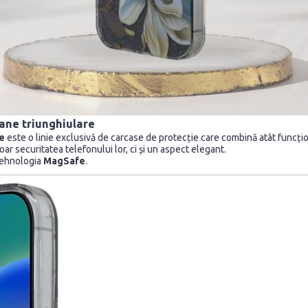
oane triunghiulare
re
este o linie exclusivă de carcase de protecție care combină atât funcțio
r securitatea telefonului lor, ci și un aspect elegant.
 tehnologia
MagSafe
.