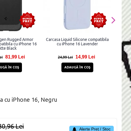
igen Rugged Armor
Carcasa Liquid Silicone compatibila
Carca
atibila cu iPhone 16
cu iPhone 16 Lavender
MagNec
tte Black
c
81,99 Lei
14,99 Lei
ei
24,99 Lei
6
UGĂ ÎN COŞ
ADAUGĂ ÎN COŞ
la cu iPhone 16, Negru
30,96 Lei
Alerte Preț / Stoc