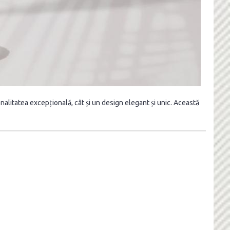
nalitatea excepțională, cât și un design elegant și unic. Această