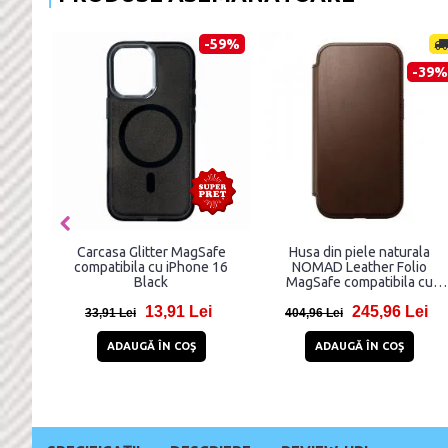
-59%
-39%
Carcasa Glitter MagSafe
Husa din piele naturala
H
compatibila cu iPhone 16
NOMAD Leather Folio
N
Black
MagSafe compatibila cu
Ma
iPhone 16 Brown
13,91 Lei
245,96 Lei
33,91 Lei
404,96 Lei
38
ADAUGĂ ÎN COŞ
ADAUGĂ ÎN COŞ