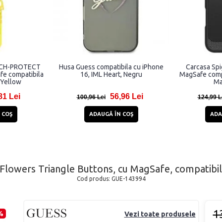
TECH-PROTECT
Husa Guess compatibila cu iPhone
Carcasa Sp
e compatibila
16, IML Heart, Negru
MagSafe comp
 Yellow
Ma
81 Lei
56,96 Lei
100,96 Lei
124,99 L
 COŞ
ADAUGĂ ÎN COŞ
ADA
 Flowers Triangle Buttons, cu MagSafe, compatibi
Cod produs:
GUE-143994
1
%
Vezi toate produsele