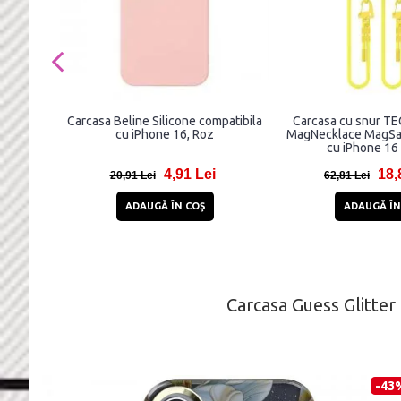
Carcasa Beline Silicone compatibila
Carcasa cu snur 
cu iPhone 16, Roz
MagNecklace MagSaf
cu iPhone 16
4,91 Lei
18,
20,91 Lei
62,81 Lei
ADAUGĂ ÎN COŞ
ADAUGĂ ÎN
Carcasa Guess Glitter
-43