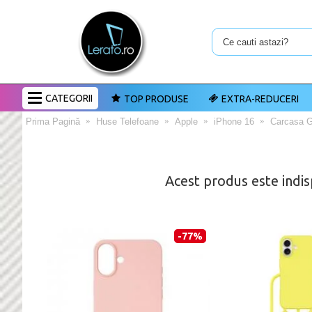
CATEGORII
TOP PRODUSE
EXTRA-REDUCERI
Prima Pagină
Huse Telefoane
Apple
iPhone 16
Carcasa G
Acest produs este indis
-77%