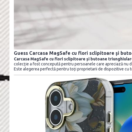
Guess Carcasa MagSafe cu flori sclipitoare și but
Carcasa MagSafe cu flori sclipitoare și butoane triunghiula
colecție a fost concepută pentru persoanele care apreciază nu doa
Este alegerea perfectă pentru toți proprietarii de dispozitive cu