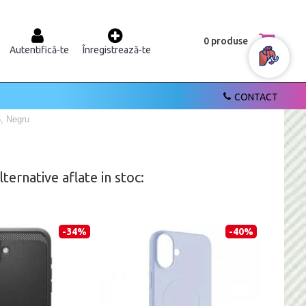
0 produse
Autentifică-te
Înregistrează-te
CONTACT
6, Negru
ernative aflate in stoc:
-34%
-40%