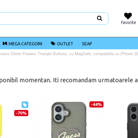
Favorite
MEGA CATEGORII
OUTLET
SEAP
uess Glitter Flowers Triangle Buttons, cu MagSafe, compatibila cu iPhone 1
ponibil momentan. Iti recomandam urmatoarele alt
-44%
-70%