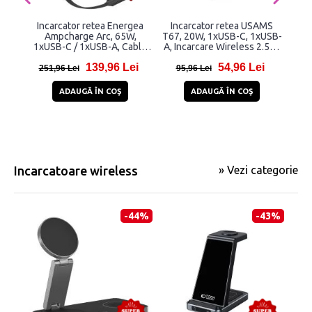
Incarcator retea Energea
Incarcator retea USAMS
In
Ampcharge Arc, 65W,
T67, 20W, 1xUSB-C, 1xUSB-
Ga
1xUSB-C / 1xUSB-A, Cablu
A, Incarcare Wireless 2.5W,
USB-C incorporat, Fast
Negru
139,96 Lei
54,96 Lei
Charging, Gunmetal
251,96 Lei
95,96 Lei
34
ADAUGĂ ÎN COŞ
ADAUGĂ ÎN COŞ
Incarcatoare wireless
» Vezi categorie
-44%
-43%