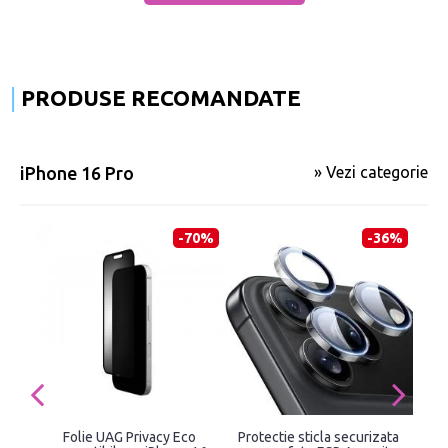
PRODUSE RECOMANDATE
iPhone 16 Pro
» Vezi categorie
-70%
-36%
Folie UAG Privacy Eco
Protectie sticla securizata
S