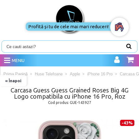
Profită și tu
de cele mai
mari
reduceri!
MENIU
Prima Pagină
Huse Telefoane
Apple
iPhone 16 Pro
Carcasa G
« Înapoi
Carcasa Guess Guess Grained Roses Big 4G
Logo compatibila cu iPhone 16 Pro, Roz
Cod produs:
GUE-143927
-43%