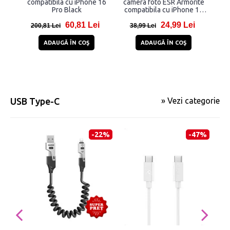
compatibila cu iPhone 16
camera foto ESR Armorite
Gl
Pro Black
compatibila cu iPhone 14
Sist
Pro / Max / 15 Pro / Max / 16
cu 
60,81 Lei
24,99 Lei
Pro / Max/ 17 Pro / Max,
15 
200,81 Lei
38,99 Lei
1
Clear
Max
ADAUGĂ ÎN COŞ
ADAUGĂ ÎN COŞ
USB Type-C
» Vezi categorie
-22%
-47%