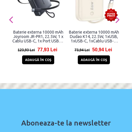
Baterie externa 10000 mAh
Baterie externa 10000 mAh
Bat
Joyroom JR-PR1, 22.5W, 1 x
Dudao K14, 22.5W, 1xUSB,
US
Cablu USB-C, 1x Port USB-C,
1xUSB-C, 1xCablu USB-C,
1
Negru
Quick Charge 3.0, Bej
77,93 Lei
50,94 Lei
123,93 Lei
73,94 Lei
1
ADAUGĂ ÎN COŞ
ADAUGĂ ÎN COŞ
Aboneaza-te la newsletter