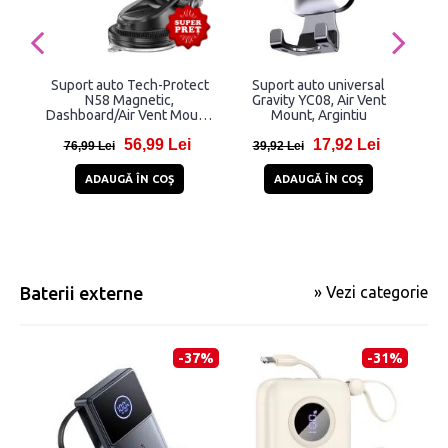
Suport auto Tech-Protect
Suport auto universal
Su
N58 Magnetic,
Gravity YC08, Air Vent
N6
Dashboard/Air Vent Mount,
Mount, Argintiu
Moun
Compatibil MagSafe, Rotire
Ro
56,99 Lei
17,92 Lei
360 grade, Negru
76,99 Lei
39,92 Lei
7
ADAUGĂ ÎN COŞ
ADAUGĂ ÎN COŞ
Baterii externe
» Vezi categorie
-37%
-31%