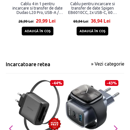
Cablu 4 in 1 pentru
Cablu pentru incarcare si
Ca
incarcare si transfer de date
transfer de date Spigen
t
Dudao L20 Pro, USB-A /
EB6010CC, 2x USB-C, 60W,
L7
USB-C la Lightning / USB-C,
2m, Alb
20,99 Lei
36,94 Lei
65W, 1.5m, Negru
26,99 Lei
69,94 Lei
ADAUGĂ ÎN COŞ
ADAUGĂ ÎN COŞ
Incarcatoare retea
» Vezi categorie
-44%
-43%