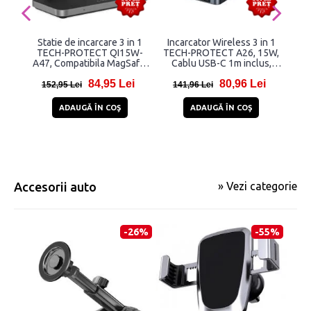
Statie de incarcare 3 in 1
Incarcator Wireless 3 in 1
Inca
TECH-PROTECT QI15W-
TECH-PROTECT A26, 15W,
A47, Compatibila MagSafe,
Cablu USB-C 1m inclus,
M
Wireless, 15W, Cablu USB-C
Negru
Cab
84,95 Lei
80,96 Lei
1m inclus, Negru
152,95 Lei
141,96 Lei
8
ADAUGĂ ÎN COŞ
ADAUGĂ ÎN COŞ
Accesorii auto
» Vezi categorie
-26%
-55%