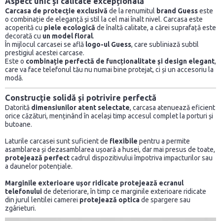
Aspect unic și calitate excepțională
Carcasa de protecție exclusivă
de la renumitul
brand Guess
este
o combinație de eleganță și stil la cel mai înalt nivel. Carcasa este
acoperită cu
piele ecologică
de înaltă calitate, a cărei suprafață este
decorată cu
un model floral
.
În mijlocul carcasei se află
logo-ul Guess
, care subliniază subtil
prestigiul acestei carcase.
Este o
combinație perfectă de funcționalitate și design elegant
,
care va face telefonul tău nu numai bine protejat, ci și un accesoriu la
modă.
Construcție solidă și potrivire perfectă
Datorită
dimensiunilor atent selectate
, carcasa atenuează eficient
orice căzături, menținând în același timp accesul complet la porturi și
butoane.
Laturile carcasei sunt suficient de
flexibile
pentru a permite
asamblarea și dezasamblarea ușoară a husei, dar mai presus de toate,
protejează perfect
cadrul dispozitivului împotriva impacturilor sau
a daunelor potențiale.
Marginile exterioare ușor ridicate
protejează ecranul
telefonului
de deteriorare, în timp ce marginile exterioare ridicate
din jurul lentilei camerei
protejează optica
de spargere sau
zgârieturi.