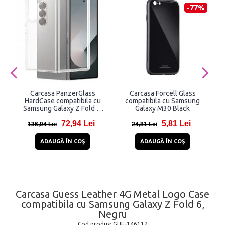
-77%
Carcasa PanzerGlass
Carcasa Forcell Glass
H
HardCase compatibila cu
compatibila cu Samsung
Samsung Galaxy Z Fold 6,
Galaxy M30 Black
Transparent
72,94 Lei
5,81 Lei
136,94 Lei
24,81 Lei
ADAUGĂ ÎN COŞ
ADAUGĂ ÎN COŞ
Carcasa Guess Leather 4G Metal Logo Case
compatibila cu Samsung Galaxy Z Fold 6,
Negru
Cod produs:
GUE-146112