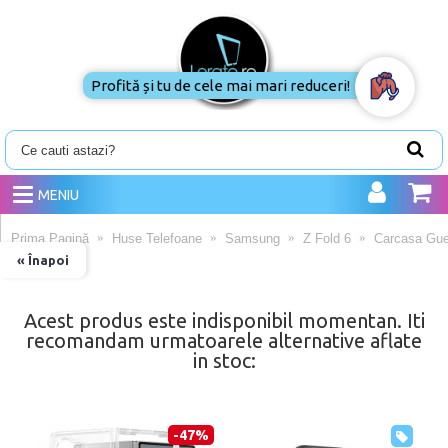
Profită și tu de cele mai mari reduceri!
MENIU
Prima Pagină
Huse Telefoane
Samsung
Z Fold 6
Carcasa Gue
« Înapoi
Acest produs este indisponibil momentan. Iti
recomandam urmatoarele alternative aflate
in stoc:
-47%