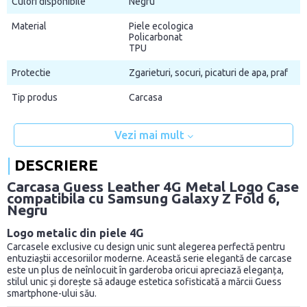
Culori disponibile
Negru
Material
Piele ecologica
Policarbonat
TPU
Protectie
Zgarieturi, socuri, picaturi de apa, praf
Tip produs
Carcasa
Vezi mai mult
DESCRIERE
Carcasa Guess Leather 4G Metal Logo Case
compatibila cu Samsung Galaxy Z Fold 6,
Negru
Logo metalic din piele 4G
Carcasele exclusive cu design unic sunt alegerea perfectă pentru
entuziaștii accesoriilor moderne. Această serie elegantă de carcase
este un plus de neînlocuit în garderoba oricui apreciază eleganța,
stilul unic și dorește să adauge estetica sofisticată a mărcii Guess
smartphone-ului său.