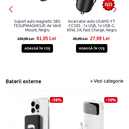
Suport auto magnetic SBS
Incarcator auto USAMS YT
C
TESUPMAGMCLIP, Air Vent
CC283 , 1x USB, 1x USB-C,
Base
Mount, Negru
60W, 3A, Fast Charge, Negru
cu T
61,95 Lei
27,99 Lei
109,95 Lei
39,99 Lei
2
ADAUGĂ ÎN COŞ
ADAUGĂ ÎN COŞ
Baterii externe
» Vezi categorie
-38%
-10%