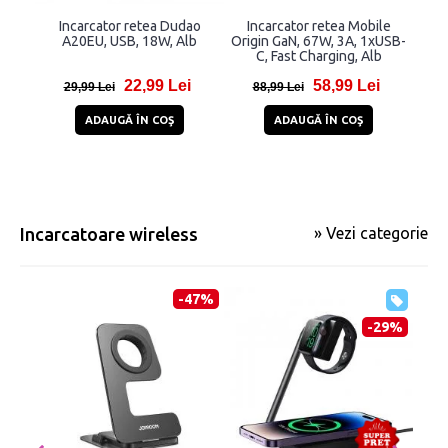
Incarcator retea Dudao
Incarcator retea Mobile
Inca
A20EU, USB, 18W, Alb
Origin GaN, 67W, 3A, 1xUSB-
CC1
C, Fast Charging, Alb
1xUS
22,99 Lei
58,99 Lei
29,99 Lei
88,99 Lei
1
ADAUGĂ ÎN COŞ
ADAUGĂ ÎN COŞ
Incarcatoare wireless
» Vezi categorie
-47%
-29%