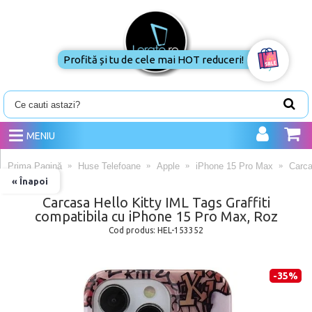
Profită și tu de cele mai HOT
reduceri!
MENIU
Prima Pagină
Huse Telefoane
Apple
iPhone 15 Pro Max
Carca
« Înapoi
Carcasa Hello Kitty IML Tags Graffiti
compatibila cu iPhone 15 Pro Max, Roz
Cod produs:
HEL-153352
-35%