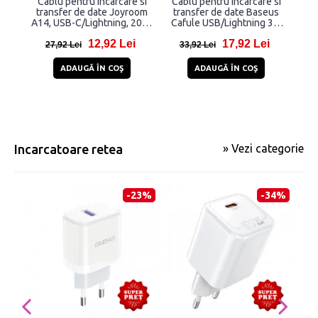
Cablu pentru incarcare si
Cablu pentru incarcare si
Ca
transfer de date Joyroom
transfer de date Baseus
tran
A14, USB-C/Lightning, 20W,
Cafule USB/Lightning 3m
A34,
1.2m, Alb
Negru/Rosu
12,92 Lei
17,92 Lei
27,92 Lei
33,92 Lei
2
ADAUGĂ ÎN COŞ
ADAUGĂ ÎN COŞ
Incarcatoare retea
» Vezi categorie
-23%
-34%