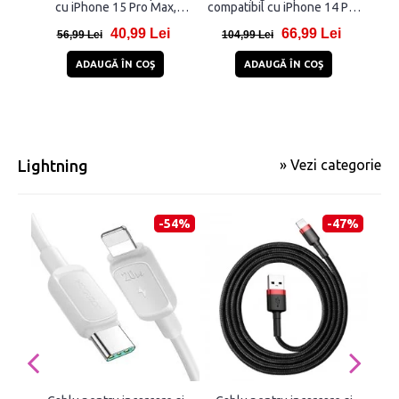
cu iPhone 15 Pro Max,
compatibil cu iPhone 14 Pro
Sist
Transparent
/ 14 Pro Max / 15 Pro / 15
cu 
40,99 Lei
66,99 Lei
Pro Max Blue Titanium
15 
56,99 Lei
104,99 Lei
1
Max
ADAUGĂ ÎN COŞ
ADAUGĂ ÎN COŞ
Lightning
» Vezi categorie
-54%
-47%