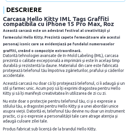
DESCRIERE
Carcasa Hello Kitty IML Tags Graffiti
compatibila cu iPhone 15 Pro Max, Roz
Această carcasă este un adevărat festival al creativității și
farmecului Hello Kitty. Prezintă capete fermecătoare ale acestui
personaj iconic care se evidențiază pe fundalul numeroaselor
graffiti, creând o compoziție extraordinară.
Datorită tehnologiei avansate de In-Mold Labeling (IML), carcasa
prezintă o calitate excepțională a imprimării și este în același timp
durabilă și rezistentă la daune. Materialul din care este fabricată
protejează telefonul tău împotriva zgârieturilor, prafului și căderilor
accidentale.
Această carcasă nu doar că îți protejează telefonul, ci îi adaugă și un
stil și farmec unic. Acum poți să îți exprimi dragostea pentru Hello
Kitty și să îți manifești creativitatea în utilizarea de zi cu zi.
Nu este doar o protecție pentru telefonul tău, ci și o expresie a
stilului tău, a dragostei pentru Hello Kitty și a unei abordări unice
asupra vieții. Datorită ei, telefonul tău devine nu doar un instrument
practic, ci și o expresie a personalității tale care atrage atenția și
adaugă culoare zilei tale.
Produs fabricat sub licență de la brandul Hello Kitty.