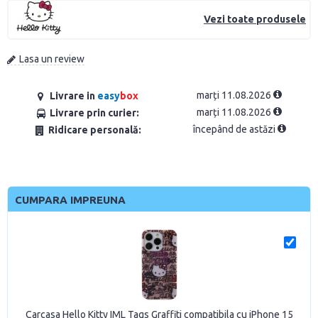
Vezi toate produsele
Lasa un review
marți 11.08.2026
Livrare in
easy
box
marți 11.08.2026
Livrare prin curier:
începând de astăzi
Ridicare personală:
CUMPARA IMPREUNA
Carcasa Hello Kitty IML Tags Graffiti compatibila cu iPhone 15