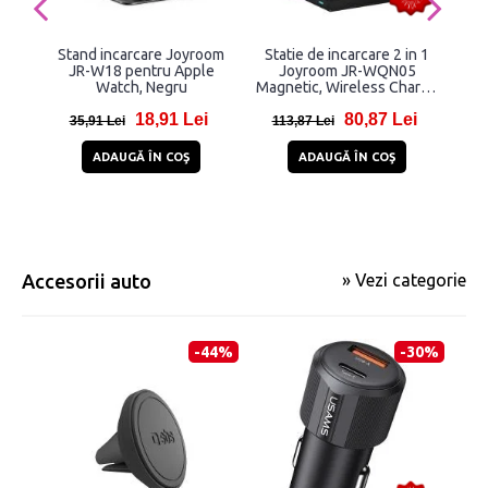
Stand incarcare Joyroom
Statie de incarcare 2 in 1
St
JR-W18 pentru Apple
Joyroom JR-WQN05
Watch, Negru
Magnetic, Wireless Charge
M
15W, Negru
Mag
18,91 Lei
80,87 Lei
1
35,91 Lei
113,87 Lei
18
ADAUGĂ ÎN COŞ
ADAUGĂ ÎN COŞ
Accesorii auto
» Vezi categorie
-44%
-30%