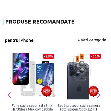
PRODUSE RECOMANDATE
pentru iPhone
» Vezi categorie
-28%
-36%
Folie sticla securizata 3mk
Set 6 protectii sticla camera
S
HardGlass Max compatibila
foto Spigen Optik EZ FIT
Gl