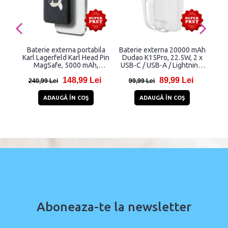
Baterie externa portabila
Baterie externa 20000 mAh
Bat
Karl Lagerfeld Karl Head Pin
Dudao K15Pro, 22.5W, 2 x
Du
MagSafe, 5000 mAh,
USB-C / USB-A / Lightning,
US
Wireless 15W, USB-C,
Display LED, Alb
USB
148,99 Lei
89,99 Lei
Negru
240,99 Lei
99,99 Lei
3
ADAUGĂ ÎN COŞ
ADAUGĂ ÎN COŞ
Aboneaza-te la newsletter