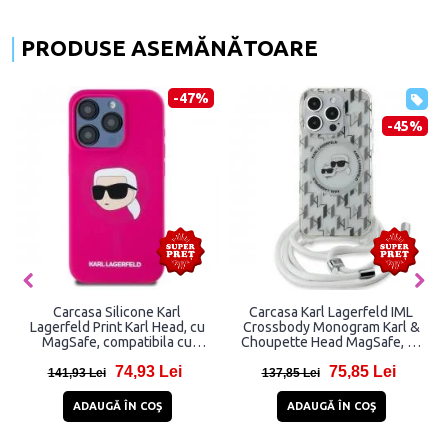
PRODUSE ASEMĂNĂTOARE
-47%
-45%
Carcasa Silicone Karl
Carcasa Karl Lagerfeld IML
Lagerfeld Print Karl Head, cu
Crossbody Monogram Karl &
MagSafe, compatibila cu
Choupette Head MagSafe, cu
iPhone 15 Pro Max, Fucsia
Lanyard, compatibila cu iPhone
74,93 Lei
75,85 Lei
15 Pro Max, Transparent
141,93 Lei
137,85 Lei
ADAUGĂ ÎN COŞ
ADAUGĂ ÎN COŞ