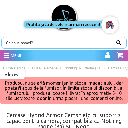
Profită și tu de cele mai mari reduceri!
MENIU
Prima Pagină
Huse Telefoane
Nothing
Phone (3a)
Carcasa Hyb
« Înapoi
Produsul nu se află momentan în stocul magazinului, dar
poate fi adus de la furnizor. În limita stocului disponibil al
furnizorului, produsul poate fi livrat în aproximativ 5-10
zile lucrătoare, doar în urma plasării unei comenzi online.
Carcasa Hybrid Armor Camshield cu suport si
capac pentru camera, compatibila cu Nothing
Phone (3a) 5G, Negru