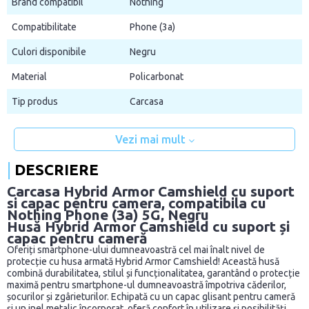
Brand compatibil
Nothing
Compatibilitate
Phone (3a)
Culori disponibile
Negru
Material
Policarbonat
Tip produs
Carcasa
Vezi mai mult
DESCRIERE
Carcasa Hybrid Armor Camshield cu suport
si capac pentru camera, compatibila cu
Nothing Phone (3a) 5G, Negru
Husă Hybrid Armor Camshield cu suport și
capac pentru cameră
Oferiți smartphone-ului dumneavoastră cel mai înalt nivel de
protecție cu husa armată Hybrid Armor Camshield! Această husă
combină durabilitatea, stilul și funcționalitatea, garantând o protecție
maximă pentru smartphone-ul dumneavoastră împotriva căderilor,
șocurilor și zgârieturilor. Echipată cu un capac glisant pentru cameră
și un inel metalic încorporat, oferă confort în utilizare și posibilități