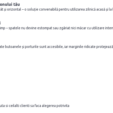
onului tău
ât și orizontal – o soluție convenabilă pentru utilizarea zilnică acasă și la 
i
imp – spatele nu devine estompat sau zgâriat nici măcar cu utilizare inten
e butoanele și porturile sunt accesibile, iar marginile ridicate protejează
a si ceilalti clienti sa faca alegerea potrivita