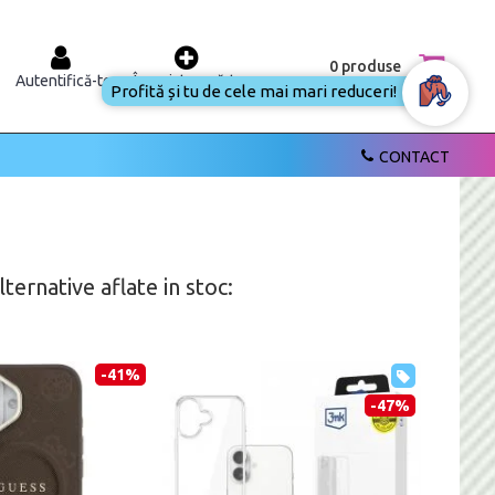
0 produse
Autentifică-te
Înregistrează-te
Profită și tu de cele mai mari reduceri!
CONTACT
ernative aflate in stoc:
-41%
-47%