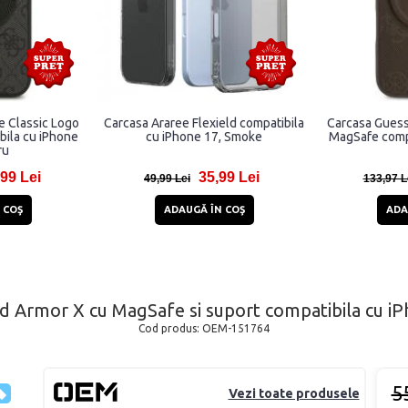
e Classic Logo
Carcasa Araree Flexield compatibila
Carcasa Guess
ila cu iPhone
cu iPhone 17, Smoke
MagSafe compa
ru
99 Lei
35,99 Lei
49,99 Lei
133,97 L
 COŞ
ADAUGĂ ÎN COŞ
ADA
d Armor X cu MagSafe si suport compatibila cu iP
Cod produs:
OEM-151764
5
Vezi toate produsele