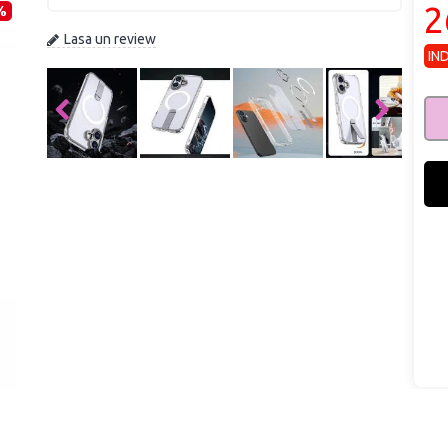
2
%
Lasa un review
IN