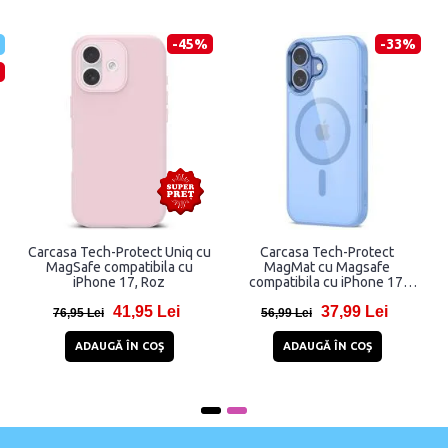
-45%
-33%
Carcasa Tech-Protect Uniq cu
Carcasa Tech-Protect
MagSafe compatibila cu
MagMat cu Magsafe
iPhone 17, Roz
compatibila cu iPhone 17,
Clear / Blue
41,95 Lei
37,99 Lei
76,95 Lei
56,99 Lei
ADAUGĂ ÎN COŞ
ADAUGĂ ÎN COŞ