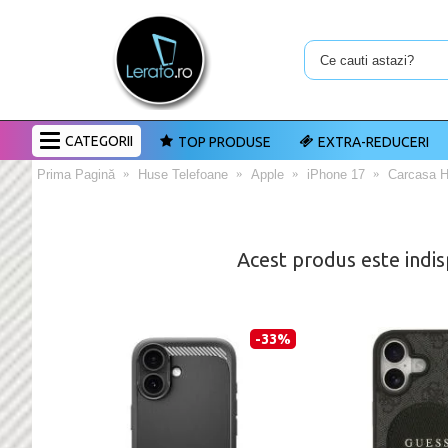
CATEGORII
TOP PRODUSE
EXTRA-REDUCERI
Prima Pagină
Huse Telefoane
Apple
iPhone 17
Carcasa H
Acest produs este indis
-33%