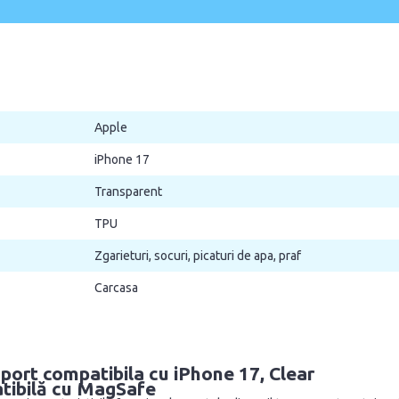
Apple
iPhone 17
Transparent
TPU
Zgarieturi, socuri, picaturi de apa, praf
Carcasa
port compatibila cu iPhone 17, Clear
atibilă cu MagSafe