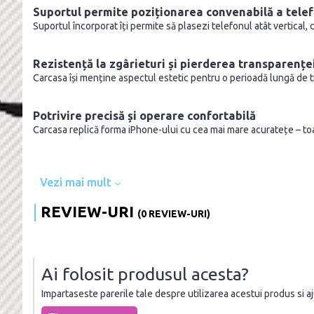
Suportul permite poziționarea convenabilă a telef
Suportul încorporat îți permite să plasezi telefonul atât vertical, c
Rezistență la zgârieturi și pierderea transparențe
Carcasa își menține aspectul estetic pentru o perioadă lungă de t
Potrivire precisă și operare confortabilă
Carcasa replică forma iPhone-ului cu cea mai mare acuratețe – toat
Vezi mai mult
REVIEW-URI
(0 REVIEW-URI)
Ai folosit produsul acesta?
Impartaseste parerile tale despre utilizarea acestui produs si ajut