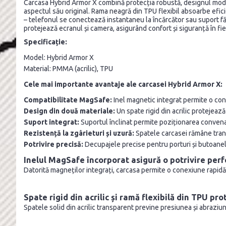
Carcasa Hybrid Armor X combină protecția robustă, designul modern
aspectul său original. Rama neagră din TPU flexibil absoarbe efici
– telefonul se conectează instantaneu la încărcător sau suport făr
protejează ecranul și camera, asigurând confort și siguranță în fie
Specificație:
Model: Hybrid Armor X
Material: PMMA (acrilic), TPU
Cele mai importante avantaje ale carcasei Hybrid Armor X:
Compatibilitate MagSafe:
Inel magnetic integrat permite o cone
Design din două materiale:
Un spate rigid din acrilic protejeaz
Suport integrat:
Suportul înclinat permite poziționarea convenabi
Rezistență la zgârieturi și uzură:
Spatele carcasei rămâne trans
Potrivire precisă:
Decupajele precise pentru porturi și butoanele 
Inelul MagSafe încorporat asigură o potrivire perf
Datorită magneților integrați, carcasa permite o conexiune rapidă ș
Spate rigid din acrilic și ramă flexibilă din TPU pr
Spatele solid din acrilic transparent previne presiunea și abraziu