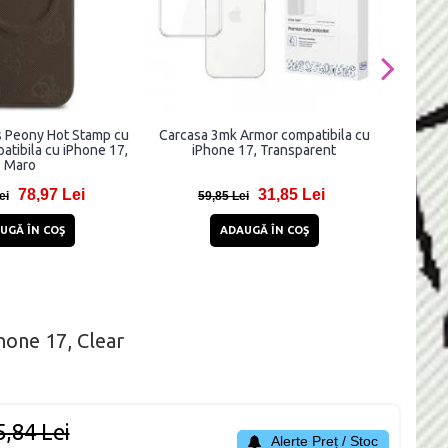
 Peony Hot Stamp cu
Carcasa 3mk Armor compatibila cu
Carcas
tibila cu iPhone 17,
iPhone 17, Transparent
comp
Maro
78,97 Lei
31,85 Lei
ei
59,85 Lei
29
UGĂ ÎN COŞ
ADAUGĂ ÎN COŞ
hone 17, Clear
5,84 Lei
Alerte Preț / Stoc