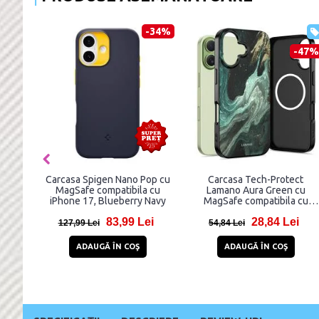
-34%
-53%
-47%
ct
Carcasa Spigen Nano Pop cu
Carcasa Tech-Protect
fe
MagSafe compatibila cu
Lamano Aura Green cu
 17,
iPhone 17, Blueberry Navy
MagSafe compatibila cu
iPhone 17, Graphics
i
83,99 Lei
28,84 Lei
127,99 Lei
54,84 Lei
ADAUGĂ ÎN COŞ
ADAUGĂ ÎN COŞ