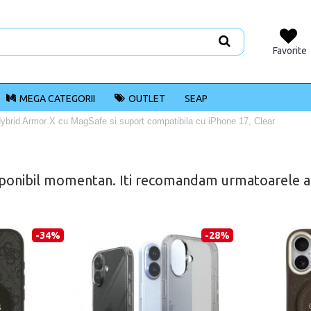
Favorite
MEGA CATEGORII
OUTLET
SEAP
ybrid Armor X cu MagSafe si suport compatibila cu iPhone 17, Clear
ponibil momentan. Iti recomandam urmatoarele alt
-34%
-28%