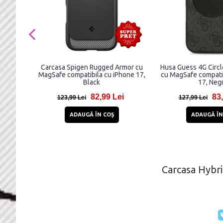
Carcasa Spigen Rugged Armor cu
Husa Guess 4G Circl
MagSafe compatibila cu iPhone 17,
cu MagSafe compatib
Black
17, Neg
82,99 Lei
83,
123,99 Lei
127,99 Lei
ADAUGĂ ÎN COŞ
ADAUGĂ ÎN
Carcasa Hybri