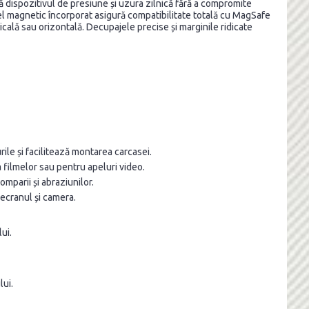
 dispozitivul de presiune și uzura zilnică fără a compromite
inel magnetic încorporat asigură compatibilitate totală cu MagSafe
cală sau orizontală. Decupajele precise și marginile ridicate
ile și facilitează montarea carcasei.
a filmelor sau pentru apeluri video.
mparii și abraziunilor.
 ecranul și camera.
ui.
lui.