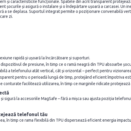
 și caracteristicile funcționale. Spatele din acril transparent protejează
ent șocurile și asigură o instalare și o îndepărtare ușoară a carcasei. Un 
ă a se deplasa. Suportul integrat permite o poziționare convenabilă verti
care zi.
xiune rapidă și ușoară la încărcătoare și suporturi.
ă dispozitivul de presiune, în timp ce o ramă neagră din TPU absoarbe șocur
lă a telefonului atât vertical, cât și orizontal – perfect pentru vizionare
parent pentru o perioadă lungă de timp, protejând eficient împotriva esto
conturate facilitează utilizarea, în timp ce marginile ridicate protejează
ectă
i sigură la accesoriile MagSafe – fără a mișca sau ajusta poziția telefonul
otejează telefonul tău
nea, în timp ce rama flexibilă din TPU dispersează eficient energia impactu