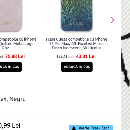
ompatibila cu iPhone
Husa Guess compatibila cu iPhone
Carcas
Quilted Metal Logo,
15 Pro Max, IML Faceted Mirror
Chou
Roz
Disco Iridescent, Multicolor
compati
75,98 Lei
43,81 Lei
ei
144,81 Lei
1
UGĂ ÎN COŞ
ADAUGĂ ÎN COŞ
Max, Negru
0,99 Lei
Alerte Preț / Stoc