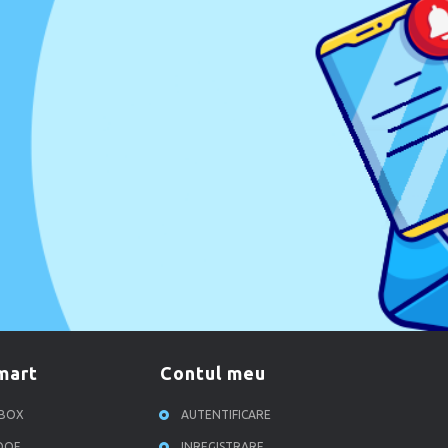
smart
contul meu
RBOX
AUTENTIFICARE
ROOF
INREGISTRARE