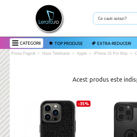
CATEGORII
TOP PRODUSE
EXTRA-REDUCERI
Prima Pagină
Huse Telefoane
Apple
iPhone 15 Pro Max
C
Acest produs este indis
-35%