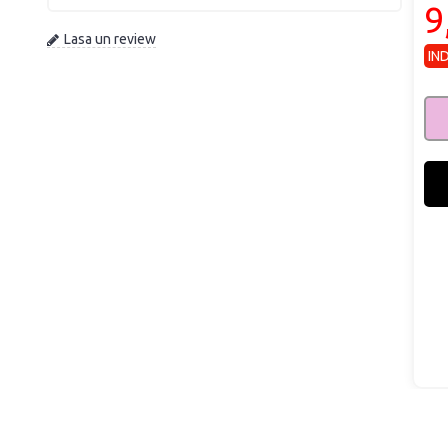
9
Lasa un review
IN