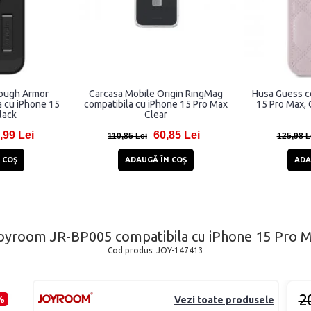
Tough Armor
Carcasa Mobile Origin RingMag
Husa Guess c
 cu iPhone 15
compatibila cu iPhone 15 Pro Max
15 Pro Max, 
lack
Clear
,99 Lei
60,85 Lei
110,85 Lei
125,98 L
 COŞ
ADAUGĂ ÎN COŞ
ADA
oyroom JR-BP005 compatibila cu iPhone 15 Pro 
Cod produs:
JOY-147413
2
%
Vezi toate produsele