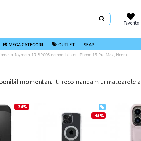
Favorite
MEGA CATEGORII
OUTLET
SEAP
arcasa Joyroom JR-BP005 compatibila cu iPhone 15 Pro Max, Negru
ponibil momentan. Iti recomandam urmatoarele alt
-34%
-45%