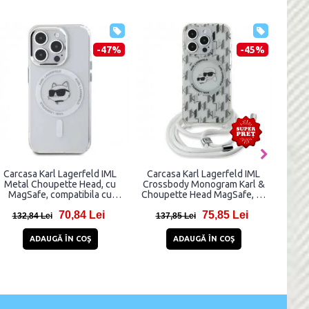
%
-44%
-46%
e
Carcasa Guess GCube Stripes
Carcasa Karl Lagerfeld Ring
cu MagSafe compatibila cu
Stand Choupette Head cu
iPhone 15 Pro Max, Negru
MagSafe compatibila cu
iPhone 15 Pro Max, Alb
72,95 Lei
74,94 Lei
129,95 Lei
139,94 Lei
ADAUGĂ ÎN COŞ
ADAUGĂ ÎN COŞ