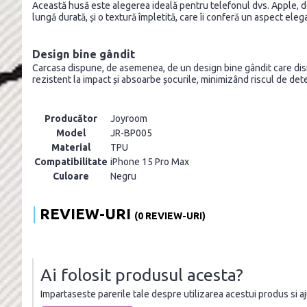
Această husă este alegerea ideală pentru telefonul dvs. Apple, deo
lungă durată, și o textură împletită, care îi conferă un aspect eleg
Design bine gândit
Carcasa dispune, de asemenea, de un design bine gândit care disipe
rezistent la impact și absoarbe șocurile, minimizând riscul de deter
Producător
Joyroom
Model
JR-BP005
Material
TPU
Compatibilitate
iPhone 15 Pro Max
Culoare
Negru
REVIEW-URI
(0 REVIEW-URI)
Ai folosit produsul acesta?
Impartaseste parerile tale despre utilizarea acestui produs si ajut