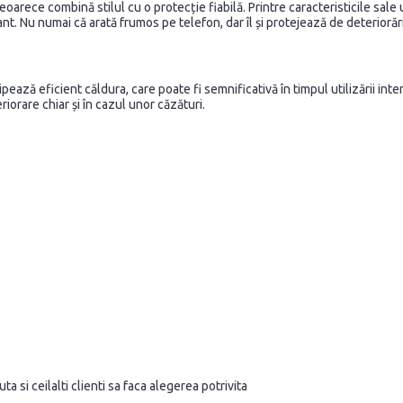
arece combină stilul cu o protecție fiabilă. Printre caracteristicile sale
ant. Nu numai că arată frumos pe telefon, dar îl și protejează de deteriorări
ază eficient căldura, care poate fi semnificativă în timpul utilizării int
iorare chiar și în cazul unor căzături.
a si ceilalti clienti sa faca alegerea potrivita