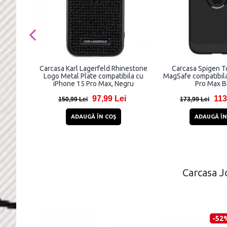
Carcasa Karl Lagerfeld Rhinestone
Carcasa Spigen 
Logo Metal Plate compatibila cu
MagSafe compatibila
iPhone 15 Pro Max, Negru
Pro Max B
97,99 Lei
113
150,99 Lei
173,99 Lei
ADAUGĂ ÎN COŞ
ADAUGĂ ÎN
Carcasa J
-52