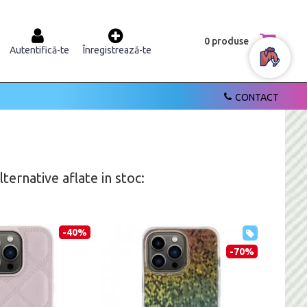
0 produse
Autentifică-te
Înregistrează-te
CONTACT
ernative aflate in stoc:
-40%
-70%