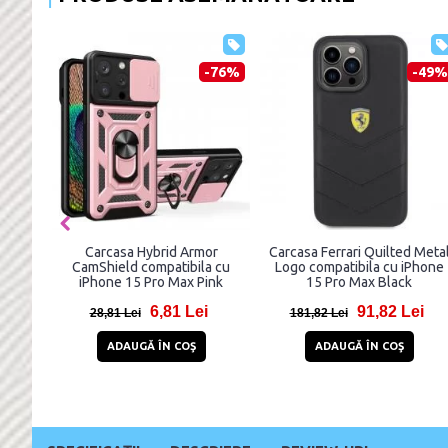
-45%
-47%
 Origin
Carcasa Karl Lagerfeld IML
Carcasa Karl Lagerfel
ibila cu
Metal Choupette Head, cu
Crossbody Monogram K
ax Clear
MagSafe, compatibila cu
Choupette Head MagSaf
iPhone 15 Pro Max, Alb
Lanyard, compatibila
85 Lei
70,84 Lei
75,85 L
iPhone 15 Pro Max
132,84 Lei
137,85 Lei
Transparent
COŞ
ADAUGĂ ÎN COŞ
ADAUGĂ ÎN COŞ