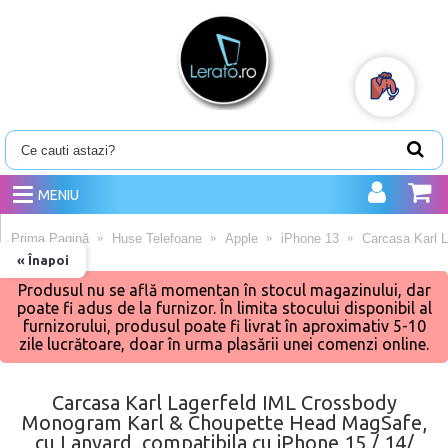
MENIU
Prima Pagină
Huse Telefoane
Apple
iPhone 13
Carcasa Karl 
« Înapoi
Produsul nu se află momentan în stocul magazinului, dar
poate fi adus de la furnizor. În limita stocului disponibil al
furnizorului, produsul poate fi livrat în aproximativ 5-10
zile lucrătoare, doar în urma plasării unei comenzi online.
Carcasa Karl Lagerfeld IML Crossbody
Monogram Karl & Choupette Head MagSafe,
cu Lanyard, compatibila cu iPhone 15 / 14/