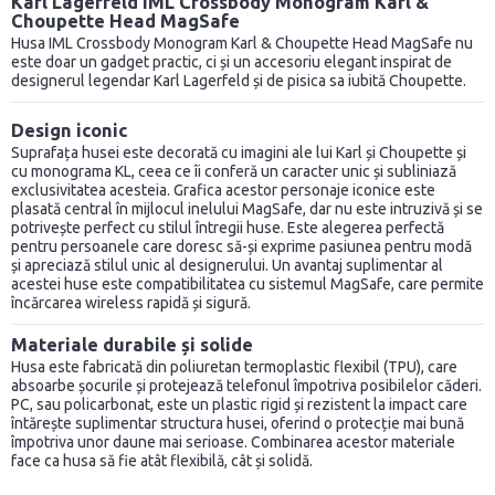
Karl Lagerfeld IML Crossbody Monogram Karl &
Choupette Head MagSafe
Husa IML Crossbody Monogram Karl & Choupette Head MagSafe nu
este doar un gadget practic, ci și un accesoriu elegant inspirat de
designerul legendar Karl Lagerfeld și de pisica sa iubită Choupette.
Design iconic
Suprafața husei este decorată cu imagini ale lui Karl și Choupette și
cu monograma KL, ceea ce îi conferă un caracter unic și subliniază
exclusivitatea acesteia. Grafica acestor personaje iconice este
plasată central în mijlocul inelului MagSafe, dar nu este intruzivă și se
potrivește perfect cu stilul întregii huse. Este alegerea perfectă
pentru persoanele care doresc să-și exprime pasiunea pentru modă
și apreciază stilul unic al designerului. Un avantaj suplimentar al
acestei huse este compatibilitatea cu sistemul MagSafe, care permite
încărcarea wireless rapidă și sigură.
Materiale durabile și solide
Husa este fabricată din poliuretan termoplastic flexibil (TPU), care
absoarbe șocurile și protejează telefonul împotriva posibilelor căderi.
PC, sau policarbonat, este un plastic rigid și rezistent la impact care
întărește suplimentar structura husei, oferind o protecție mai bună
împotriva unor daune mai serioase. Combinarea acestor materiale
face ca husa să fie atât flexibilă, cât și solidă.