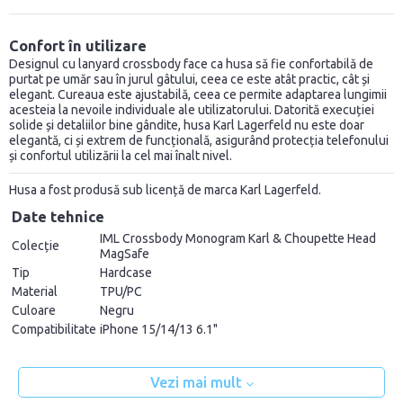
Confort în utilizare
Designul cu lanyard crossbody face ca husa să fie confortabilă de
purtat pe umăr sau în jurul gâtului, ceea ce este atât practic, cât și
elegant. Cureaua este ajustabilă, ceea ce permite adaptarea lungimii
acesteia la nevoile individuale ale utilizatorului. Datorită execuției
solide și detaliilor bine gândite, husa Karl Lagerfeld nu este doar
elegantă, ci și extrem de funcțională, asigurând protecția telefonului
și confortul utilizării la cel mai înalt nivel.
Husa a fost produsă sub licență de marca Karl Lagerfeld.
Date tehnice
IML Crossbody Monogram Karl & Choupette Head
Colecție
MagSafe
Tip
Hardcase
Material
TPU/PC
Culoare
Negru
Compatibilitate
iPhone 15/14/13 6.1"
Vezi mai mult