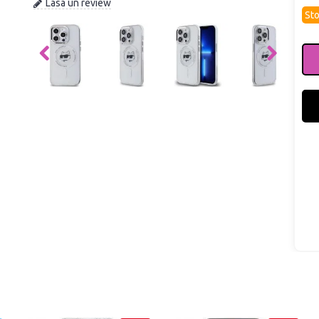
Lasa un review
Sto