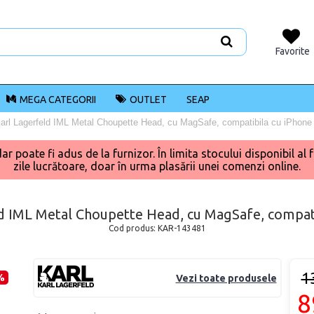
Favorite
MEGA CATEGORII
OUTLET
SEAP
arl Lagerfeld IML Metal Choupette Head, cu MagSafe, compatibila cu iPhone 
poate fi adus de la furnizor. În limita stocului disponibil al f
zile lucrătoare, doar în urma plasării unei comenzi online.
d IML Metal Choupette Head, cu MagSafe, compati
Cod produs:
KAR-143481
1
%
Vezi toate produsele
8