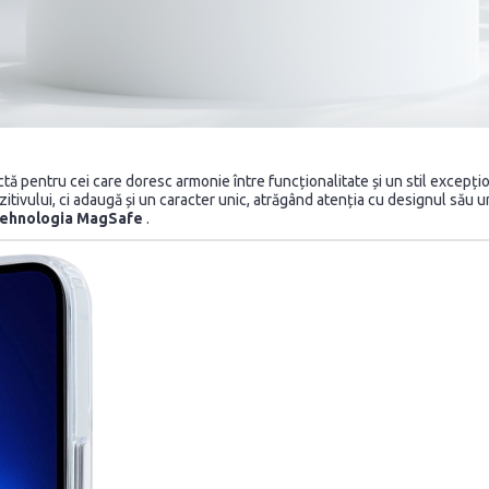
tă pentru cei care doresc armonie între funcționalitate și un stil excepț
tivului, ci adaugă și un caracter unic, atrăgând atenția cu designul său un
tehnologia MagSafe
.