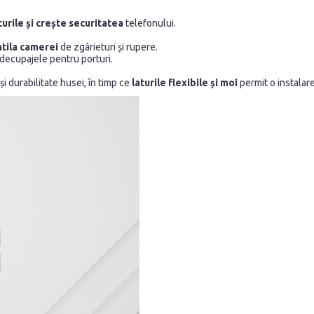
urile și crește securitatea
telefonului.
ntila camerei
de zgârieturi și rupere.
 decupajele pentru porturi.
i durabilitate husei, în timp ce
laturile flexibile și moi
permit o instalare