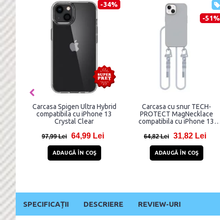
-47%
-40%
-36%
 Audi
Carcasa Karl Lagerfeld
Carcasa Mercury Goospery
a cu
Silicone Karl Head Case
Soft Feeling compatibila cu
aro
compatibila cu iPhone 13 / 13
iPhone 14 / 13, Midnight Blu
Pro, Roz
ei
68,97 Lei
15,99 Lei
114,97 Lei
24,99 Lei
ADAUGĂ ÎN COŞ
ADAUGĂ ÎN COŞ
SPECIFICAȚII
DESCRIERE
REVIEW-URI