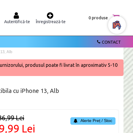
0 produse
Autentifică-te
Înregistrează-te
CONTACT
13, Alb
urnizorului, produsul poate fi livrat în aproximativ 5-10
bila cu iPhone 13, Alb
36,99 Lei
Alerte Preț / Stoc
9,99 Lei