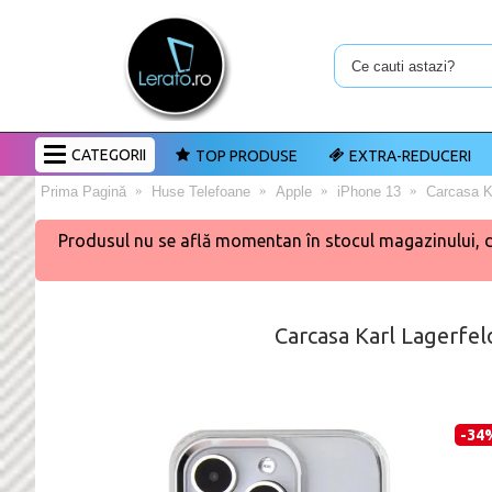
CATEGORII
TOP PRODUSE
EXTRA-REDUCERI
Prima Pagină
Huse Telefoane
Apple
iPhone 13
Carcasa K
Produsul nu se află momentan în stocul magazinului, dar 
Carcasa Karl Lagerfel
-34