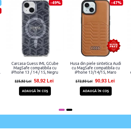
-39%
-45%
Carcasa Guess GCube Stripes
Carcasa Karl Lagerfeld Karl
cu MagSafe compatibila cu
and Choupette Head
e
iPhone 15 / 14 / 13, Negru
compatibila cu iPhone 13 / 14
/ 15, Negru
79,98 Lei
69,95 Lei
131,98 Lei
127,95 Lei
ADAUGĂ ÎN COŞ
ADAUGĂ ÎN COŞ