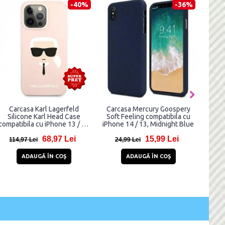
-44%
-42%
Carcasa Guess Leopard cu
Carcasa Guess IML Faceted
MagSafe compatibila cu
Mirror Disco Iridescent
iPhone 13 / 14 / 15, Albastru
compatibila cu iPhone 13 / 14
/ 15, Negru
69,95 Lei
68,96 Lei
124,95 Lei
117,96 Lei
ADAUGĂ ÎN COŞ
ADAUGĂ ÎN COŞ