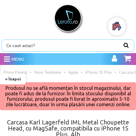
MENIU
Prima Pagină
Huse Telefoane
Apple
iPhone 15 Plus
Carcasa K
« Înapoi
Produsul nu se află momentan în stocul magazinului, dar
poate fi adus de la furnizor. În limita stocului disponibil al
furnizorului, produsul poate fi livrat în aproximativ 5-10
zile lucrătoare, doar în urma plasării unei comenzi online.
Carcasa Karl Lagerfeld IML Metal Choupette
Head, cu MagSafe, compatibila cu iPhone 15
Plus, Alb