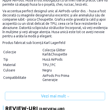
Apple AirPods. Husa a fost îmbogățită cu un inel foarte practic care vă
permite să atașați husa la o poșetă, chei, rucsac, lesă etc.
Va accentua perfect designul unic al AirPods-urilor dvs. - husa a fost
decorată cu imaginile designerului excentric și ale animalului său de
companie iubit - pisica Choupette. Grafica este gravată la cald și apoi
acoperită cu un strat delicat de TPU, ceea ce le face rezistente la
abraziune. Datorită sclipiciului strălucitor încorporat, vă veți evidenția
în mulțime și veți atrage atenția. Husa unică este tot ce aveți nevoie
pentru a arăta la modă și elegant.
Produs fabricat sub licență Karl Lagerfeld
Colecția Glitter
Colecție
Karl&Choupette
Tip
Husă AirPods
Material
TPU / PC
Culoare
Negru
AirPods Pro Prima
Compatibilitate
Generație
Vezi mai mult
REVIEW-URI
(0 REVIEW-URI)