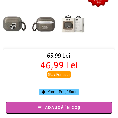
65,99 Lei
46,99 Lei
Stoc Furnizor
Alerte Preț / Stoc
ADAUGĂ ÎN COŞ