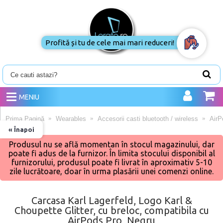
Profită și tu de cele mai mari reduceri!
MENIU
Prima Pagină
Wearables
Accesorii casti bluetooth / wireless
AirP
« Înapoi
Produsul nu se află momentan în stocul magazinului, dar
poate fi adus de la furnizor. În limita stocului disponibil al
furnizorului, produsul poate fi livrat în aproximativ 5-10
zile lucrătoare, doar în urma plasării unei comenzi online.
Carcasa Karl Lagerfeld, Logo Karl &
Choupette Glitter, cu breloc, compatibila cu
AirPods Pro, Negru