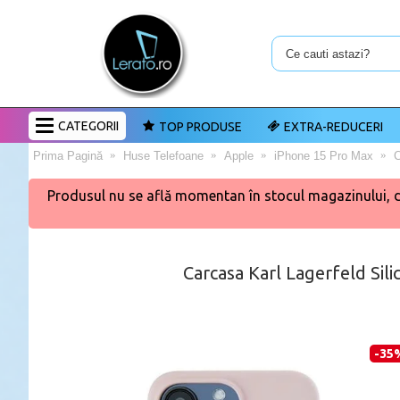
CATEGORII
TOP PRODUSE
EXTRA-REDUCERI
Prima Pagină
Huse Telefoane
Apple
iPhone 15 Pro Max
C
Produsul nu se află momentan în stocul magazinului, dar 
Carcasa Karl Lagerfeld Sil
-35