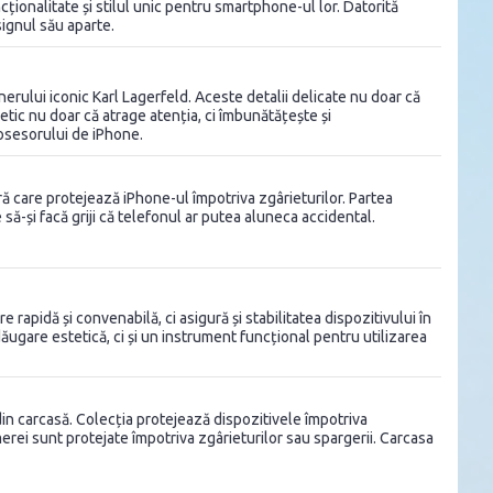
ionalitate și stilul unic pentru smartphone-ul lor. Datorită
signul său aparte.
rului iconic Karl Lagerfeld. Aceste detalii delicate nu doar că
tic nu doar că atrage atenția, ci îmbunătățește și
posesorului de iPhone.
bră care protejează iPhone-ul împotriva zgârieturilor. Partea
să-și facă griji că telefonul ar putea aluneca accidental.
apidă și convenabilă, ci asigură și stabilitatea dispozitivului în
ăugare estetică, ci și un instrument funcțional pentru utilizarea
 din carcasă. Colecția protejează dispozitivele împotriva
merei sunt protejate împotriva zgârieturilor sau spargerii. Carcasa