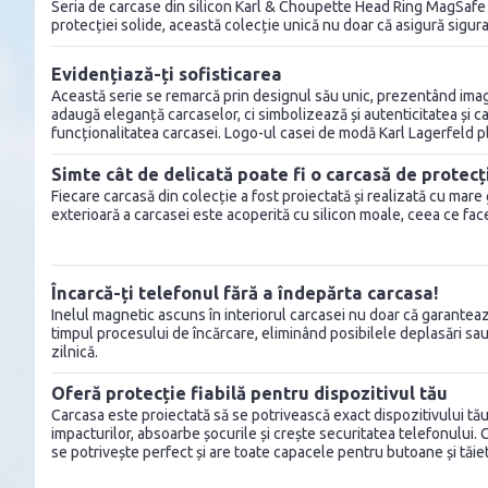
Seria de carcase din silicon Karl & Choupette Head Ring MagSafe e
protecției solide, această colecție unică nu doar că asigură siguran
Evidențiază-ți sofisticarea
Această serie se remarcă prin designul său unic, prezentând imagi
adaugă eleganță carcaselor, ci simbolizează și autenticitatea și c
funcționalitatea carcasei. Logo-ul casei de modă Karl Lagerfeld pla
Simte cât de delicată poate fi o carcasă de protecț
Fiecare carcasă din colecție a fost proiectată și realizată cu mare
exterioară a carcasei este acoperită cu silicon moale, ceea ce face 
Încarcă-ți telefonul fără a îndepărta carcasa!
Inelul magnetic ascuns în interiorul carcasei nu doar că garantează
timpul procesului de încărcare, eliminând posibilele deplasări sau
zilnică.
Oferă protecție fiabilă pentru dispozitivul tău
Carcasa este proiectată să se potrivească exact dispozitivului tău, 
impacturilor, absoarbe șocurile și crește securitatea telefonului. 
se potrivește perfect și are toate capacele pentru butoane și tăiet