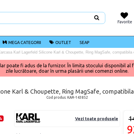
Favorite
MEGA CATEGORII
OUTLET
SEAP
arcasa Karl Lagerfeld Silicone Karl & Choupette, Ring MagSafe, compatibil
poate fi adus de la furnizor. În limita stocului disponibil al f
zile lucrătoare, doar în urma plasării unei comenzi online.
icone Karl & Choupette, Ring MagSafe, compatibil
Cod produs:
KAR-143852
1
%
Vezi toate produsele
9