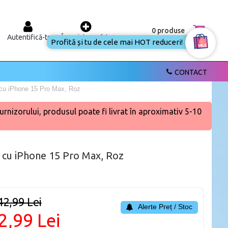
0 produse
Autentifică-te
Înregistrează-te
Profită și tu de cele mai
HOT reduceri!
CONTACT
a cu iPhone 15 Pro Max, Roz
urnizorului, produsul poate fi livrat în aproximativ 5-10
a cu iPhone 15 Pro Max, Roz
42,99 Lei
Alerte Preț / Stoc
2,99 Lei