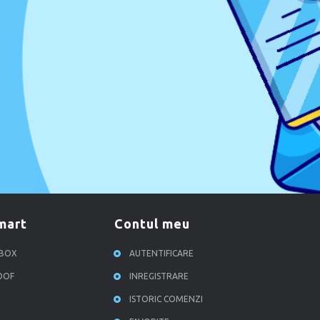
smart
contul meu
RBOX
AUTENTIFICARE
ROOF
INREGISTRARE
ISTORIC COMENZI