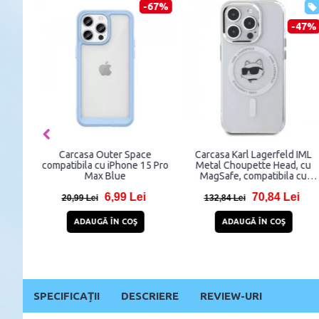
-67%
-47%
Carcasa Outer Space
Carcasa Karl Lagerfeld IML
compatibila cu iPhone 15 Pro
Metal Choupette Head, cu
Max Blue
MagSafe, compatibila cu
iPhone 15 Pro Max, Alb
6,99 Lei
70,84 Lei
20,99 Lei
132,84 Lei
ADAUGĂ ÎN COŞ
ADAUGĂ ÎN COŞ
SPECIFICAȚII
DESCRIERE
REVIEW-URI