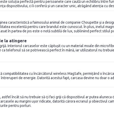
ste soluția perfectă pentru persoanele care caută un echilibru între funcț
ța dispozitivului, ci îi conferă și un caracter unic, atrăgând atenția cu de
nea caracteristică a faimosului animal de companie Choupette și a designe
alitatea excelentă pentru care brandul este cunoscut. În plus, inelul magne
sat în partea de jos este o notă subtilă de lux, subliniind perfect stilul 
ie la atingere
 grijă. Interiorul carcaselor este căptușit cu un material moale din microfi
ca telefonul să se potrivească perfect în mână, iar utilizatorul nu trebuie 
 compatibilitatea cu încărcătorul wireless MagSafe, permițând o încărcare r
 întreruperi de energie. Datorită acestui fapt, carcasa devine nu doar o ad
astfel încât să nu trebuie să-ți faci griji că dispozitivul ar putea aluneca
Carcasele au margini ușor ridicate, datorită cărora ecranul și obiectivul ca
urile pentru porturi.