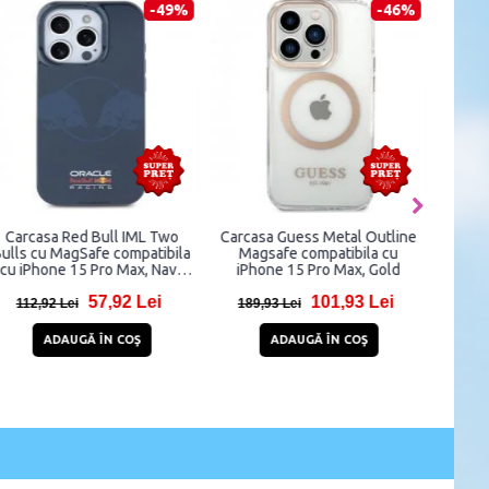
-49%
-46%
Carcasa Red Bull IML Two
Carcasa Guess Metal Outline
Car
Bulls cu MagSafe compatibila
Magsafe compatibila cu
cu iPhone 15 Pro Max, Navy
iPhone 15 Pro Max, Gold
compa
Blue
57,92 Lei
101,93 Lei
112,92 Lei
189,93 Lei
13
ADAUGĂ ÎN COŞ
ADAUGĂ ÎN COŞ