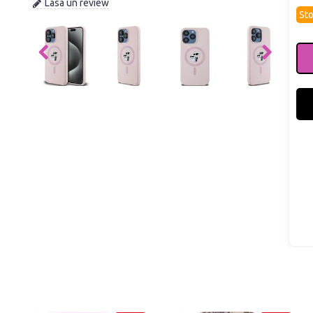
Lasa un review
Sto