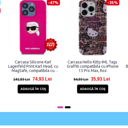
-47%
-35%
Carcasa Silicone Karl
Carcasa Hello Kitty IML Tags
Lagerfeld Print Karl Head, cu
Graffiti compatibila cu iPhone
MagSafe, compatibila cu
15 Pro Max, Roz
iPhone 15 Pro Max, Fucsia
74,93 Lei
35,93 Lei
141,93 Lei
54,93 Lei
ADAUGĂ ÎN COŞ
ADAUGĂ ÎN COŞ