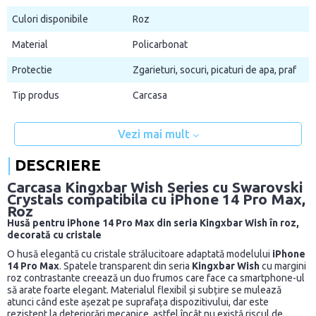
Culori disponibile
Roz
Material
Policarbonat
Protectie
Zgarieturi, socuri, picaturi de apa, praf
Tip produs
Carcasa
Vezi mai mult
DESCRIERE
Carcasa Kingxbar Wish Series cu Swarovski
Crystals compatibila cu iPhone 14 Pro Max,
Roz
Husă pentru iPhone 14 Pro Max din seria Kingxbar Wish în roz,
decorată cu cristale
O husă elegantă cu cristale strălucitoare adaptată modelului
iPhone
14 Pro Max
. Spatele transparent din seria
Kingxbar Wish
cu margini
roz contrastante creează un duo frumos care face ca smartphone-ul
să arate foarte elegant. Materialul flexibil și subțire se mulează
atunci când este așezat pe suprafața dispozitivului, dar este
rezistent la deteriorări mecanice, astfel încât nu există riscul de