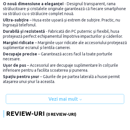
O nouă dimensiune a eleganței
- Designul transparent, rama
strălucitoare și cristalele originale garantează că fiecare smartphone
va străluci cu o strălucire complet nouă.
Ultra-subțire
– Husa este ușoară și extrem de subțire. Practic, nu
îngroașă telefonul.
Durabilă și rezistentă
- Fabricată din PC puternic și flexibil, husa
protejează perfect echipamentul împotriva impacturilor și căderilor.
Margini ridicate
– Marginile ușor ridicate ale accesoriului protejează
suplimentar ecranul și lentila camerei.
Decupaje precise
– Garantează acces facil la toate porturile
necesare.
Ușor de pus
– Accesoriul are decupaje suplimentare în colțurile
inferioare pentru a facilita scoaterea și punerea.
Spațiu pentru șnur
– Găurile de pe partea laterală a husei permit
atașarea unui șnur la aceasta.
Vezi mai mult
REVIEW-URI
(0 REVIEW-URI)