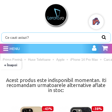
MENIU
Prima Pagină
Huse Telefoane
Apple
iPhone 14 Pro Max
Carca
« Înapoi
Acest produs este indisponibil momentan. Iti
recomandam urmatoarele alternative aflate
in stoc:
-43%
-38%