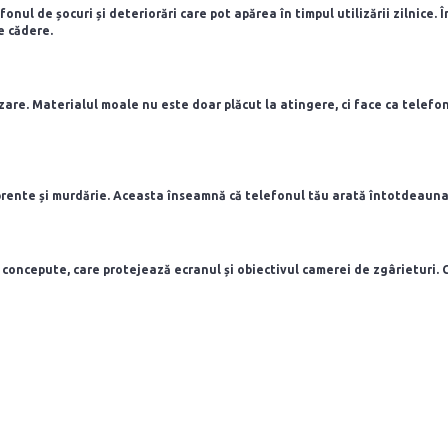
nul de șocuri și deteriorări care pot apărea în timpul utilizării zilnice. Î
e cădere.
are. Materialul moale nu este doar plăcut la atingere, ci face ca telefon
prente și murdărie. Aceasta înseamnă că telefonul tău arată întotdeauna c
 concepute, care protejează ecranul și obiectivul camerei de zgârieturi. C