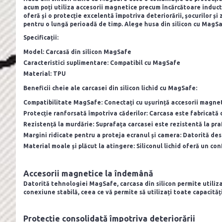
acum poți utiliza accesorii magnetice precum încărcătoare inductive
oferă și o protecție excelentă împotriva deteriorării, șocurilor ș
pentru o lungă perioadă de timp. Alege husa din silicon cu MagSaf
Specificații:
Model: Carcasă din silicon MagSafe
Caracteristici suplimentare: Compatibil cu MagSafe
Material: TPU
Beneficii cheie ale carcasei din silicon lichid cu MagSafe:
Compatibilitate MagSafe:
Conectați cu ușurință accesorii magneti
Protecție ranforsată împotriva căderilor:
Carcasa este fabricată d
Rezistență la murdărie:
Suprafața carcasei este rezistentă la praf
Margini ridicate pentru a proteja ecranul și camera:
Datorită desi
Material moale și plăcut la atingere:
Siliconul lichid oferă un con
Accesorii magnetice la îndemână
Datorită tehnologiei MagSafe, carcasa din silicon permite utiliza
conexiune stabilă, ceea ce vă permite să utilizați toate capacităț
Protecție consolidată împotriva deteriorării