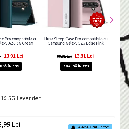
se Pro compatibila cu
Husa Sleep Case Pro compatibila cu
Car
laxy A26 5G Green
Samsung Galaxy S25 Edge Pink
Ma
compati
13,91 Lei
13,81 Lei
i
33,81 Lei
UGĂ ÎN COŞ
ADAUGĂ ÎN COŞ
A16 5G Lavender
8,99 Lei
Alerte Preț / Stoc