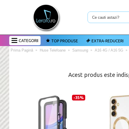
CATEGORII
TOP PRODUSE
EXTRA-REDUCERI
Prima Pagină
Huse Telefoane
Samsung
A16 4G / A16 5G
Acest produs este indis
-35%