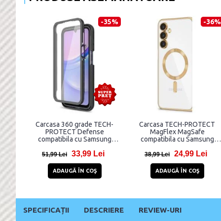
-35%
-36%
Carcasa 360 grade TECH-
Carcasa TECH-PROTECT
PROTECT Defense
MagFlex MagSafe
compatibila cu Samsung
compatibila cu Samsung
Galaxy A16 4G / A16 5G,
Galaxy A16 4G / A16 5G Shin
33,99 Lei
24,99 Lei
Protectie display, Negru
Gold
51,99 Lei
38,99 Lei
ADAUGĂ ÎN COŞ
ADAUGĂ ÎN COŞ
SPECIFICAȚII
DESCRIERE
REVIEW-URI