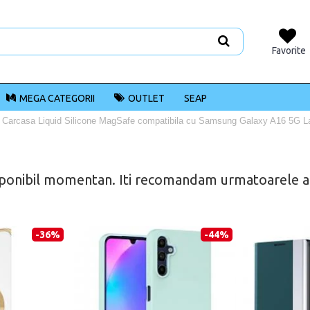
Favorite
MEGA CATEGORII
OUTLET
SEAP
Carcasa Liquid Silicone MagSafe compatibila cu Samsung Galaxy A16 5G L
ponibil momentan. Iti recomandam urmatoarele alt
-36%
-44%