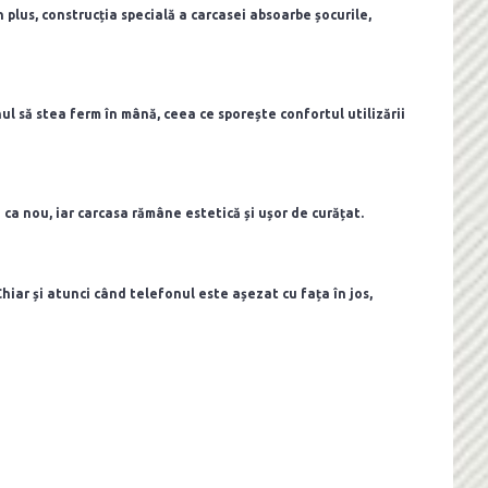
n plus, construcția specială a carcasei absoarbe șocurile,
ul să stea ferm în mână, ceea ce sporește confortul utilizării
a nou, iar carcasa rămâne estetică și ușor de curățat.
hiar și atunci când telefonul este așezat cu fața în jos,