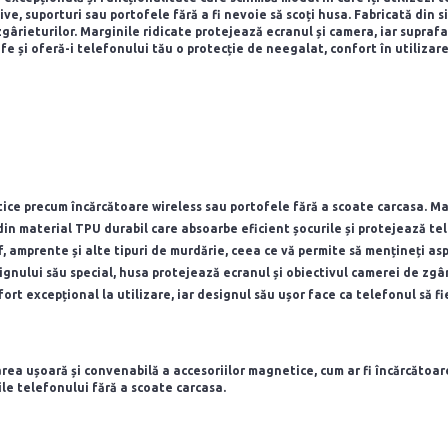
, suporturi sau portofele fără a fi nevoie să scoți husa. Fabricată din sil
i zgârieturilor. Marginile ridicate protejează ecranul și camera, iar supra
e și oferă-i telefonului tău o protecție de neegalat, confort în utilizar
ce precum încărcătoare wireless sau portofele fără a scoate carcasa. Mag
in material TPU durabil care absoarbe eficient șocurile și protejează tele
, amprente și alte tipuri de murdărie, ceea ce vă permite să mențineți asp
gnului său special, husa protejează ecranul și obiectivul camerei de zgâ
fort excepțional la utilizare, iar designul său ușor face ca telefonul să f
rea ușoară și convenabilă a accesoriilor magnetice, cum ar fi încărcătoar
ile telefonului fără a scoate carcasa.