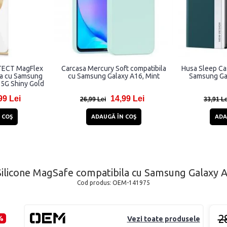
TECT MagFlex
Carcasa Mercury Soft compatibila
Husa Sleep Ca
la cu Samsung
cu Samsung Galaxy A16, Mint
Samsung Ga
 5G Shiny Gold
99 Lei
14,99 Lei
26,99 Lei
33,91 Le
 COŞ
ADAUGĂ ÎN COŞ
ADA
 Silicone MagSafe compatibila cu Samsung Galaxy 
Cod produs:
OEM-141975
2
%
Vezi toate produsele