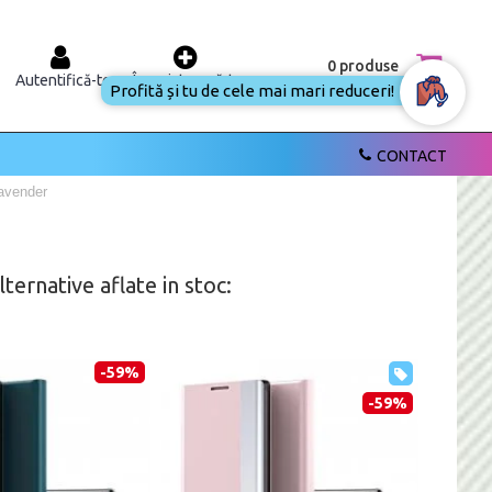
0 produse
Autentifică-te
Înregistrează-te
Profită și tu de cele mai mari reduceri!
CONTACT
avender
ernative aflate in stoc:
-59%
-59%