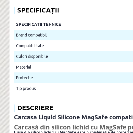
SPECIFICAȚII
SPECIFICATII TEHNICE
Brand compatibil
Compatibilitate
Culori disponibile
Material
Protectie
Tip produs
DESCRIERE
Carcasa Liquid Silicone MagSafe compat
Carcasă din silicon lichid cu MagSafe 
Husa din silicon lichid cu MagSafe este o combinație de protecție