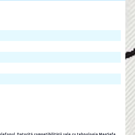
telefonul. Datorită compatibilității sale cu tehnologia MagSafe,