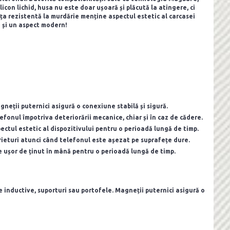
icon lichid, husa nu este doar ușoară și plăcută la atingere, ci
fața rezistentă la murdărie menține aspectul estetic al carcasei
e și un aspect modern!
neții puternici asigură o conexiune stabilă și sigură.
fonul împotriva deteriorării mecanice, chiar și în caz de cădere.
ectul estetic al dispozitivului pentru o perioadă lungă de timp.
rieturi atunci când telefonul este așezat pe suprafețe dure.
ie ușor de ținut în mână pentru o perioadă lungă de timp.
e inductive, suporturi sau portofele. Magneții puternici asigură o