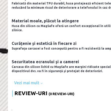
Fabricată din material TPU durabil, husa protejează eficient telefo
reducând la minimum riscul de deteriorare a telefonului în caz d
Material moale, plăcut la atingere
Husa din silicon cu MagSafe oferă un confort excepțional în utiliz
zilnice.
Curățenie și estetică în fiecare zi
Suprafața carcasei a fost concepută pentru a fi rezistentă la am
Securitatea ecranului și a camerei
Carcasa din silicon lichid cu MagSafe are margini ridicate special
dispozitivul dvs. va fi în siguranță și protejat de deteriorări.
Vezi mai mult
REVIEW-URI
(0 REVIEW-URI)