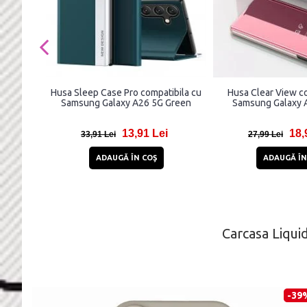
Husa Sleep Case Pro compatibila cu
Husa Clear View co
Samsung Galaxy A26 5G Green
Samsung Galaxy 
13,91 Lei
18,
33,91 Lei
27,99 Lei
ADAUGĂ ÎN COŞ
ADAUGĂ ÎN
Carcasa Liqui
-39