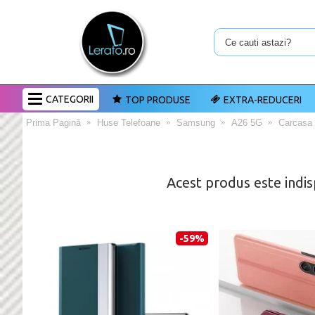
CATEGORII
TOP PRODUSE
EXTRA-REDUCERI
Prima Pagină
Huse Telefoane
Samsung
A26 5G
Carcasa 
Acest produs este indis
-59%