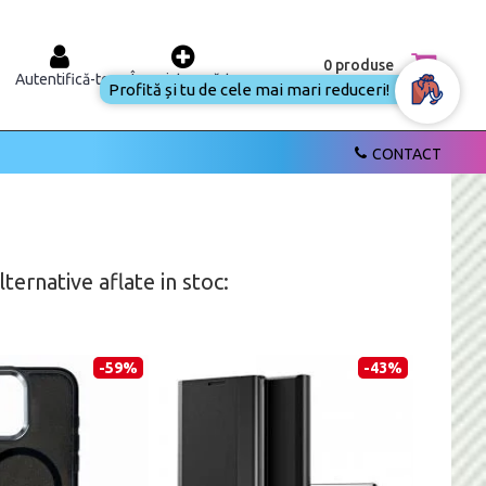
0 produse
Autentifică-te
Înregistrează-te
Profită și tu de cele mai mari reduceri!
CONTACT
ernative aflate in stoc:
-59%
-43%