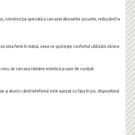
plus, construcția specială a carcasei absoarbe șocurile, reducând la
să stea ferm în mână, ceea ce sporește confortul utilizării zilnice.
nou, iar carcasa rămâne estetică și ușor de curățat.
r și atunci când telefonul este așezat cu fața în jos, dispozitivul