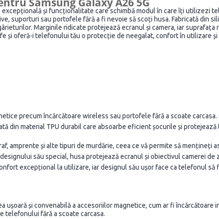
pentru
Samsung Galaxy A26 5G
excepțională și funcționalitate care schimbă modul în care îți utilizezi te
, suporturi sau portofele fără a fi nevoie să scoți husa. Fabricată din sili
zgârieturilor. Marginile ridicate protejează ecranul și camera, iar suprafaț
 și oferă-i telefonului tău o protecție de neegalat, confort în utilizare 
etice precum încărcătoare wireless sau portofele fără a scoate carcasa. M
tă din material TPU durabil care absoarbe eficient șocurile și protejează t
af, amprente și alte tipuri de murdărie, ceea ce vă permite să mențineți a
designului său special, husa protejează ecranul și obiectivul camerei de 
confort excepțional la utilizare, iar designul său ușor face ca telefonul să
ea ușoară și convenabilă a accesoriilor magnetice, cum ar fi încărcătoare i
le telefonului fără a scoate carcasa.