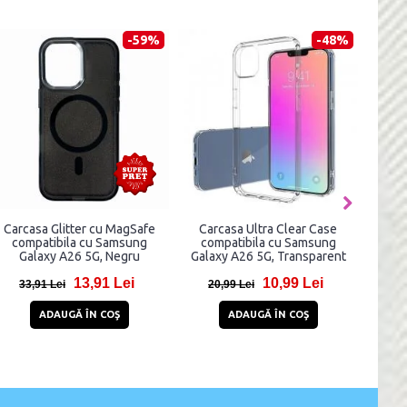
-34%
-56%
tand Case
Carcasa TECH-PROTECT Cam
Carcasa Silicone 
cu Samsung
Shield Pro compatibila cu
MagSafe compatibi
5G Black
Samsung Galaxy A26 5G
Samsung Galaxy A
Black
Beige
,99 Lei
15,81 Lei
8,81 L
35,81 Lei
25,81 Lei
UIZAT
ADAUGĂ ÎN COŞ
ADAUGĂ ÎN CO