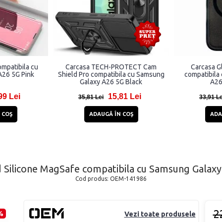
mpatibila cu
Carcasa TECH-PROTECT Cam
Carcasa G
A26 5G Pink
Shield Pro compatibila cu Samsung
compatibila
Galaxy A26 5G Black
A26
99 Lei
15,81 Lei
35,81 Lei
33,91 Le
 COŞ
ADAUGĂ ÎN COŞ
ADA
d Silicone MagSafe compatibila cu Samsung Galax
Cod produs:
OEM-141986
2
%
Vezi toate produsele