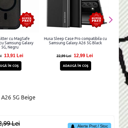
litter cu MagSafe
Husa Sleep Case Pro compatibila cu
Carca
 cu Samsung Galaxy
Samsung Galaxy A26 5G Black
compa
 5G, Negru
13,91 Lei
12,99 Lei
i
22,99 Lei
UGĂ ÎN COŞ
ADAUGĂ ÎN COŞ
y A26 5G Beige
2,99 Lei
Alerte Preț / Stoc