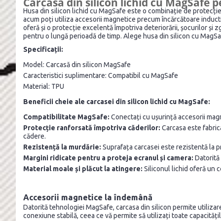
Carcasă din silicon lichid cu MagSafe 
Husa din silicon lichid cu MagSafe este o combinație de protecție 
acum poți utiliza accesorii magnetice precum încărcătoare inductive
oferă și o protecție excelentă împotriva deteriorării, șocurilor și 
pentru o lungă perioadă de timp. Alege husa din silicon cu MagSafe
Specificații:
Model: Carcasă din silicon MagSafe
Caracteristici suplimentare: Compatibil cu MagSafe
Material: TPU
Beneficii cheie ale carcasei din silicon lichid cu MagSafe:
Compatibilitate MagSafe:
Conectați cu ușurință accesorii magn
Protecție ranforsată împotriva căderilor:
Carcasa este fabrica
cădere.
Rezistență la murdărie:
Suprafața carcasei este rezistentă la pr
Margini ridicate pentru a proteja ecranul și camera:
Datorită 
Material moale și plăcut la atingere:
Siliconul lichid oferă un 
Accesorii magnetice la îndemână
Datorită tehnologiei MagSafe, carcasa din silicon permite utilizar
conexiune stabilă, ceea ce vă permite să utilizați toate capacități