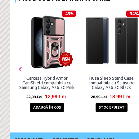
-48%
-59%
casa Thunder Flexible
Carcasa Hybrid Armor
Carcas
patibila cu Samsung
CamShield compatibila cu
CamShiel
alaxy A26 5G Blue
Samsung Galaxy A26 5G Red
Samsung G
10,99 Lei
11,81 Lei
,99 Lei
28,81 Lei
23,99 L
ADAUGĂ ÎN COŞ
ADAUGĂ ÎN COŞ
ADA