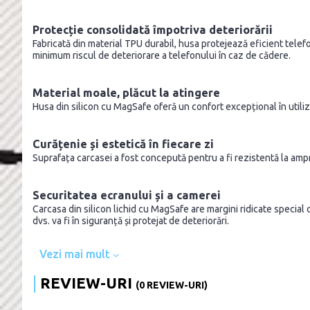
Protecție consolidată împotriva deteriorării
Fabricată din material TPU durabil, husa protejează eficient telefon
minimum riscul de deteriorare a telefonului în caz de cădere.
Material moale, plăcut la atingere
Husa din silicon cu MagSafe oferă un confort excepțional în utiliza
Curățenie și estetică în fiecare zi
Suprafața carcasei a fost concepută pentru a fi rezistentă la amp
Securitatea ecranului și a camerei
Carcasa din silicon lichid cu MagSafe are margini ridicate special 
dvs. va fi în siguranță și protejat de deteriorări.
Vezi mai mult
REVIEW-URI
(0 REVIEW-URI)