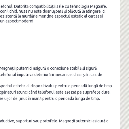
lefonul. Datorită compatibilității sale cu tehnologia MagSafe,
con lichid, husa nu este doar ușoară și plăcută la atingere, ci
a rezistentă la murdărie menține aspectul estetic al carcasei
și un aspect modern!
agneții puternici asigură o conexiune stabilă și sigură.
elefonul împotriva deteriorării mecanice, chiar și în caz de
spectul estetic al dispozitivului pentru o perioadă lungă de timp.
zgârieturi atunci când telefonul este așezat pe suprafețe dure.
 fie ușor de ținut în mână pentru o perioadă lungă de timp.
nductive, suporturi sau portofele. Magneții puternici asigură o