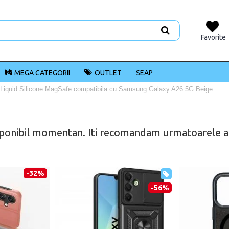
Favorite
MEGA CATEGORII
OUTLET
SEAP
Liquid Silicone MagSafe compatibila cu Samsung Galaxy A26 5G Beige
ponibil momentan. Iti recomandam urmatoarele alt
-32%
-56%