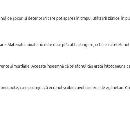
ul de șocuri și deteriorări care pot apărea în timpul utilizării zilnice. În 
re. Materialul moale nu este doar plăcut la atingere, ci face ca telefonul 
rente și murdărie. Aceasta înseamnă că telefonul tău arată întotdeauna ca 
concepute, care protejează ecranul și obiectivul camerei de zgârieturi. Chia