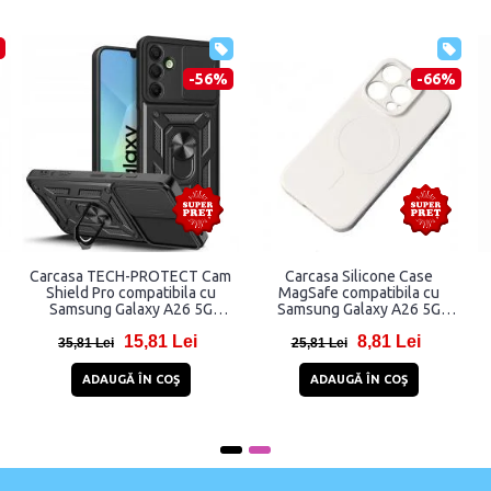
-46%
-43%
a Hybrid Armor
Carcasa Hybrid Armor
Husa Sleep S
d compatibila cu
CamShield compatibila cu
compatibila 
alaxy A26 5G Blue
Samsung Galaxy A26 5G Pink
Galaxy A26 
12,99 Lei
12,99 Lei
18
ei
22,99 Lei
28,99 Lei
UGĂ ÎN COŞ
ADAUGĂ ÎN COŞ
STOC EP