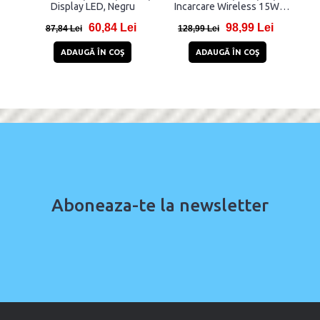
Display LED, Negru
Incarcare Wireless 15W,
Wi
2xUSB-C, Gri
60,84 Lei
98,99 Lei
87,84 Lei
128,99 Lei
1
ADAUGĂ ÎN COŞ
ADAUGĂ ÎN COŞ
Aboneaza-te la newsletter