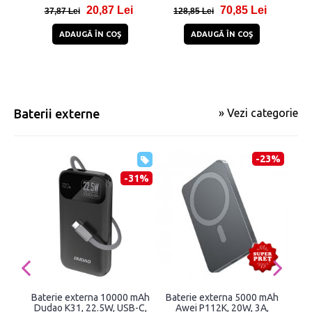
scurtcircuit/tensiune/supraincalzire,
Das
20,87 Lei
70,85 Lei
Albastru
1
37,87 Lei
128,85 Lei
1
ADAUGĂ ÎN COŞ
ADAUGĂ ÎN COŞ
Baterii externe
» Vezi categorie
-23%
-31%
Baterie externa 10000 mAh
Baterie externa 5000 mAh
Ba
Dudao K31, 22.5W, USB-C,
Awei P112K, 20W, 3A,
JR-