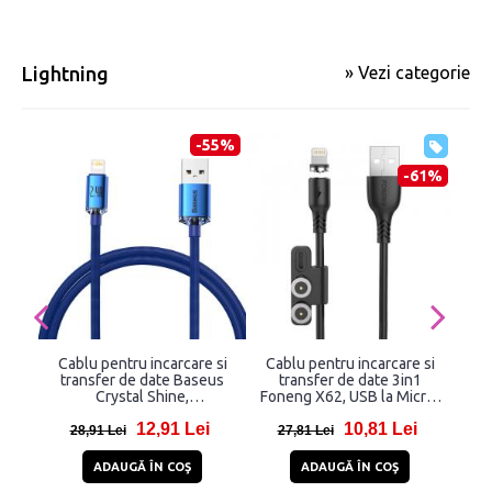
Lightning
» Vezi categorie
-55%
-61%
Cablu pentru incarcare si
Cablu pentru incarcare si
transfer de date Baseus
transfer de date 3in1
Lig
Crystal Shine,
Foneng X62, USB la Micro-
inc
USB/Lightning, 2.4A, 1.2m,
USB/USB/Lightning, 12W,
dat
12,91 Lei
10,81 Lei
Albastru inchis
5A, 1 m, Negru
20W
28,91 Lei
27,81 Lei
3
ADAUGĂ ÎN COŞ
ADAUGĂ ÎN COŞ