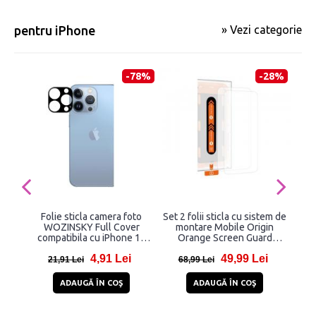
pentru iPhone
» Vezi categorie
-78%
-28%
Folie sticla camera foto
Set 2 folii sticla cu sistem de
Fo
WOZINSKY Full Cover
montare Mobile Origin
compatibila cu iPhone 15
Orange Screen Guard
co
Pro Max Black
compatibil cu iPhone 15
Pr
4,91 Lei
49,99 Lei
Plus / 15 Pro Max Clear
21,91 Lei
68,99 Lei
1
ADAUGĂ ÎN COŞ
ADAUGĂ ÎN COŞ