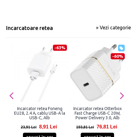
Incarcatoare retea
» Vezi categorie
-63%
-60%
Incarcator retea Foneng
Incarcator retea Otterbox
I
EU28, 2.4 A, cablu USB-A la
Fast Charge USB-C 20W,
US
USB-C, Alb
Power Delivery 3.0, Alb
1xU
8,91 Lei
76,81 Lei
23,91 Lei
193,81 Lei
6