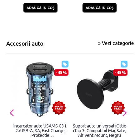
ADAUGĂ ÎN COŞ
ADAUGĂ ÎN COŞ
Accesorii auto
» Vezi categorie
-45%
-45%
Incarcator auto USAMS C31,
Suport auto universal iOttie
Su
2xUSB-A, 3A, Fast Charge,
iTap 3, Compatibil MagSafe,
Protectie
Air Vent Mount, Negru