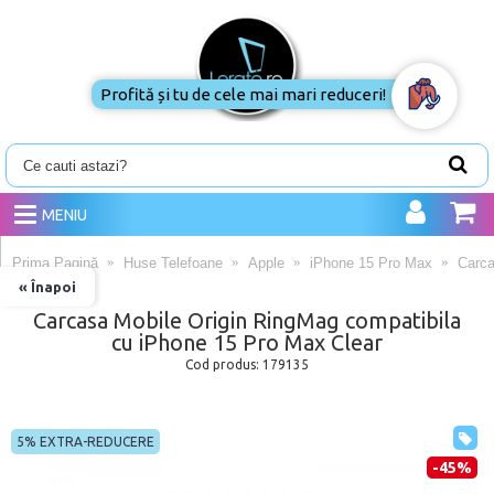
Profită și tu de cele mai mari reduceri!
MENIU
Prima Pagină
Huse Telefoane
Apple
iPhone 15 Pro Max
Carca
« Înapoi
Carcasa Mobile Origin RingMag compatibila
cu iPhone 15 Pro Max Clear
Cod produs:
179135
5% EXTRA-REDUCERE
-45%