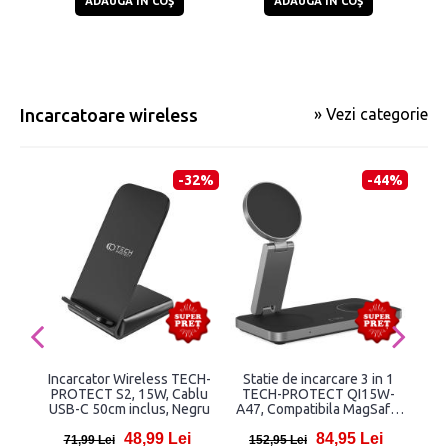
ADAUGĂ ÎN COŞ
ADAUGĂ ÎN COŞ
Incarcatoare wireless
» Vezi categorie
-32%
-44%
Incarcator Wireless TECH-
Statie de incarcare 3 in 1
St
PROTECT S2, 15W, Cablu
TECH-PROTECT QI15W-
USB-C 50cm inclus, Negru
A47, Compatibila MagSafe,
com
Wireless, 15W, Cablu USB-C
S
48,99 Lei
84,95 Lei
1m inclus, Negru
71,99 Lei
152,95 Lei
1