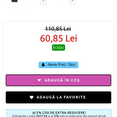
110,85 Lei
60,85 Lei
În Stoc
Alerte Preț / Stoc
ADAUGĂ ÎN COŞ
ADAUGĂ LA FAVORITE
AI 5% COD DE EXTRA-REDUCERE!
Folosește codul
OUT26
și ai
5%
extra-reducere din prețul afișat