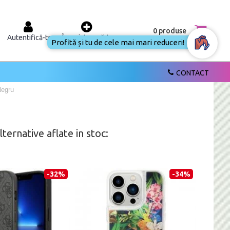
0 produse
Autentifică-te
Înregistrează-te
Profită și tu de cele mai mari reduceri!
CONTACT
Negru
ernative aflate in stoc:
-32%
-34%