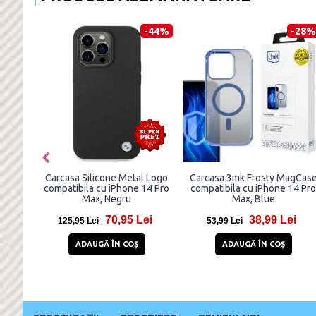
-32%
-52%
Husa Guess
Carcasa Honeycomb
GUHCP14XG4GLGR
compatibila cu iPhone 14 Pro
compatibila cu iPhone 14 Pro
Max Clear
Max, 4G Stripe, Gri
77,99 Lei
9,99 Lei
113,99 Lei
20,99 Lei
ADAUGĂ ÎN COŞ
ADAUGĂ ÎN COŞ