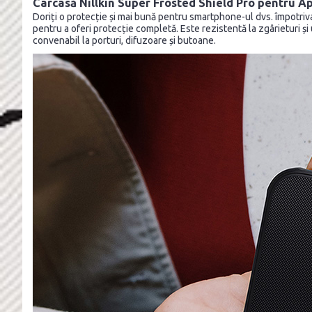
Carcasă Nillkin Super Frosted Shield Pro pentru A
Doriți o protecție și mai bună pentru smartphone-ul dvs. împotriv
pentru a oferi protecție completă. Este rezistentă la zgârieturi ș
convenabil la porturi, difuzoare și butoane.