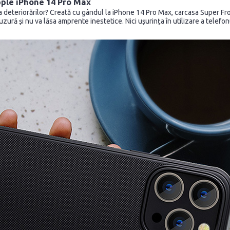
pple iPhone 14 Pro Max
a deteriorărilor? Creată cu gândul la iPhone 14 Pro Max, carcasa Super Fro
i uzură și nu va lăsa amprente inestetice. Nici ușurința în utilizare a tel