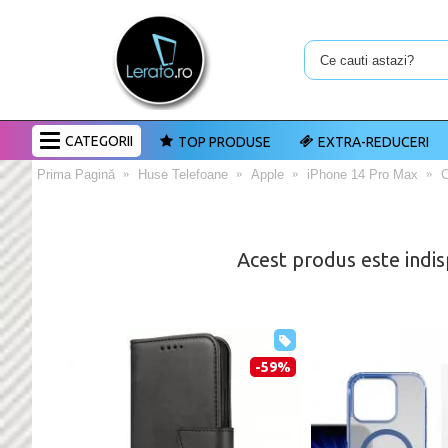
CATEGORII
TOP PRODUSE
EXTRA-REDUCERI
Prima Pagină
Huse Telefoane
Apple
iPhone 14 Pro Max
C
Acest produs este indis
-59%