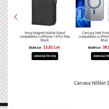
Husa Magnet Wallet Stand
Carcasa 3mk Fro
compatibila cu iPhone 14 Pro Max
compatibila cu iPho
Black
Blue
13,81 Lei
38,
33,81 Lei
53,99 Lei
ADAUGĂ ÎN COŞ
ADAUGĂ ÎN
Carcasa Nillkin