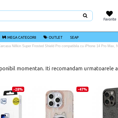
Favorite
MEGA CATEGORII
OUTLET
SEAP
arcasa Nillkin Super Frosted Shield Pro compatibila cu iPhone 14 Pro Max, 
ponibil momentan. Iti recomandam urmatoarele alt
-28%
-47%