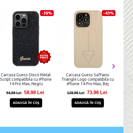
-44%
-28%
Carcasa Silicone Metal Logo
Carcasa 3mk Frosty MagCase
Carca
compatibila cu iPhone 14 Pro
compatibila cu iPhone 14 Pro
compa
Max, Negru
Max, Blue
70,95 Lei
38,99 Lei
125,95 Lei
53,99 Lei
2
ADAUGĂ ÎN COŞ
ADAUGĂ ÎN COŞ