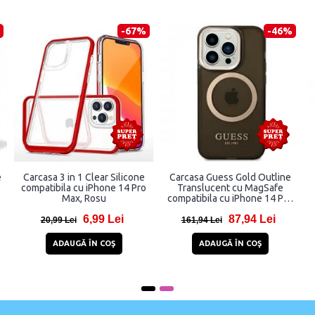
-45%
-46%
Carcasa Leather Wallet Stand
Carcasa cu snur Guess
compatibila cu iPhone 14 Pro
GUHCP14XP4TDSCPB
Max Black
Crossbody 4G Metal Logo
compatibila cu iPhone 14 Pro
11,99 Lei
96,84 Lei
Max, Albastru
21,99 Lei
178,84 Lei
ADAUGĂ ÎN COŞ
ADAUGĂ ÎN COŞ