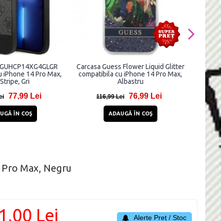
s GUHCP14XG4GLGR
Carcasa Guess Flower Liquid Glitter
Carcasa
u iPhone 14 Pro Max,
compatibila cu iPhone 14 Pro Max,
cu iPh
Stripe, Gri
Albastru
77,99 Lei
76,99 Lei
ei
116,99 Lei
1
UGĂ ÎN COŞ
ADAUGĂ ÎN COŞ
4 Pro Max, Negru
1,00 Lei
Alerte Preț / Stoc