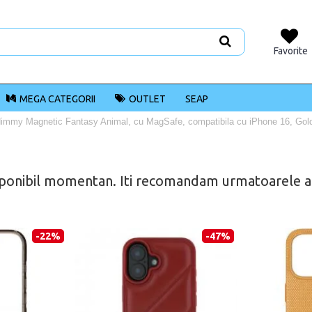
Favorite
MEGA CATEGORII
OUTLET
SEAP
immy Magnetic Fantasy Animal, cu MagSafe, compatibila cu iPhone 16, Gol
ponibil momentan. Iti recomandam urmatoarele alt
-22%
-47%