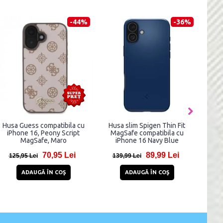
-44%
-36%
Husa Guess compatibila cu
Husa slim Spigen Thin Fit
Carca
iPhone 16, Peony Script
MagSafe compatibila cu
com
MagSafe, Maro
iPhone 16 Navy Blue
70,95 Lei
89,99 Lei
125,95 Lei
139,99 Lei
2
ADAUGĂ ÎN COŞ
ADAUGĂ ÎN COŞ