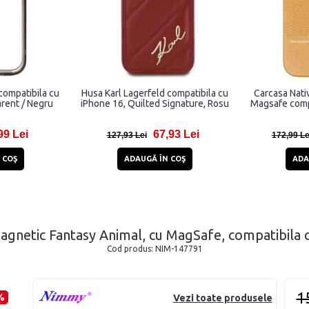
compatibila cu
Husa Karl Lagerfeld compatibila cu
Carcasa Nati
rent / Negru
iPhone 16, Quilted Signature, Rosu
Magsafe comp
99 Lei
67,93 Lei
127,93 Lei
172,99 Le
 COŞ
ADAUGĂ ÎN COŞ
ADA
gnetic Fantasy Animal, cu MagSafe, compatibila c
Cod produs:
NIM-147791
1
%
Vezi toate produsele