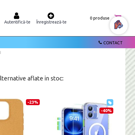
0 produse
Autentifică-te
Înregistrează-te
CONTACT
d
ernative aflate in stoc:
-23%
-40%