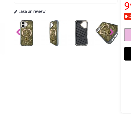
9
Lasa un review
IN