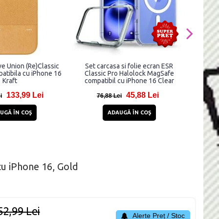
ve Union (Re)Classic
Set carcasa si folie ecran ESR
Carca
atibila cu iPhone 16
Classic Pro Halolock MagSafe
MagSaf
Kraft
compatibil cu iPhone 16 Clear
133,99 Lei
45,88 Lei
i
76,88 Lei
6
UGĂ ÎN COŞ
ADAUGĂ ÎN COŞ
u iPhone 16, Gold
52,99 Lei
Alerte Preț / Stoc