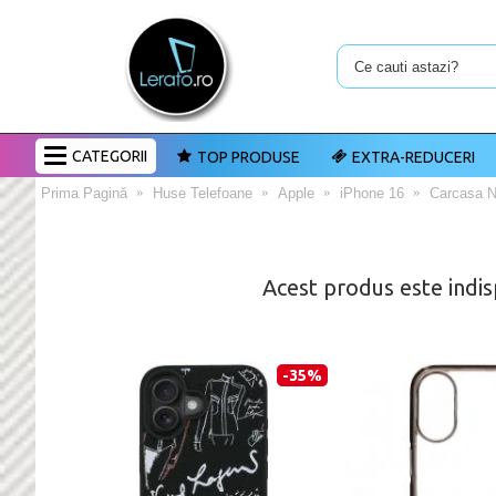
CATEGORII
TOP PRODUSE
EXTRA-REDUCERI
Prima Pagină
Huse Telefoane
Apple
iPhone 16
Carcasa N
Acest produs este indis
-35%