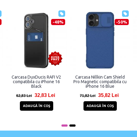
-48%
-50%
Carcasa DuxDucis RAFI V2
Carcasa Nillkin Cam Shield
compatibila cu iPhone 16
Pro Magnetic compatibila cu
Black
iPhone 16 Blue
32,83 Lei
35,82 Lei
62,83 Lei
71,82 Lei
ADAUGĂ ÎN COŞ
ADAUGĂ ÎN COŞ