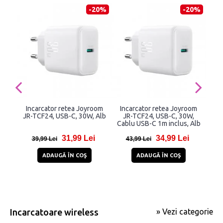
-20%
-20%
Incarcator retea Joyroom
Incarcator retea Joyroom
I
JR-TCF24, USB-C, 30W, Alb
JR-TCF24, USB-C, 30W,
Cablu USB-C 1m inclus, Alb
USB
3.
31,99 Lei
34,99 Lei
39,99 Lei
43,99 Lei
6
ADAUGĂ ÎN COŞ
ADAUGĂ ÎN COŞ
Incarcatoare wireless
» Vezi categorie