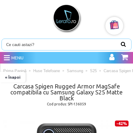
MENIU
Prima Pagină
Huse Telefoane
Samsung
S25
Carcasa Spigen 
« Înapoi
Carcasa Spigen Rugged Armor MagSafe
compatibila cu Samsung Galaxy S25 Matte
Black
Cod produs:
SPI-136059
-42%