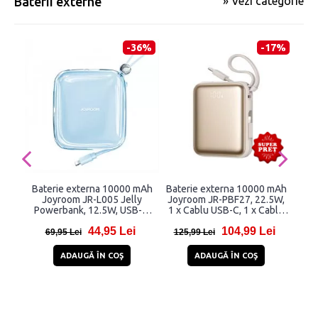
Baterii externe
» Vezi categorie
-36%
-17%
Baterie externa 10000 mAh
Baterie externa 10000 mAh
Bat
Joyroom JR-L005 Jelly
Joyroom JR-PBF27, 22.5W,
Min
Powerbank, 12.5W, USB-C,
1 x Cablu USB-C, 1 x Cablu
Mic
USB, Cablu Lightning
Lightning, 1x Port USB-C,
44,95 Lei
104,99 Lei
integrat, Albastru
Gold
69,95 Lei
125,99 Lei
21
ADAUGĂ ÎN COŞ
ADAUGĂ ÎN COŞ