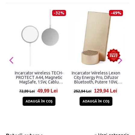
-32%
-49%
Incarcator wireless TECH-
Incarcator Wireless Lexon
St
PROTECT A44, Magnetic
City Energy Pro, Difuzor
MagSafe, 15W, Cablu
Bluetooth, Putere 10W,
M
USB/USB-C 1.2m inclus, Alb
USB-C, Gold
Mag
49,99 Lei
129,94 Lei
1
72,99 Lei
252,94 Lei
18
ADAUGĂ ÎN COŞ
ADAUGĂ ÎN COŞ