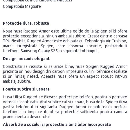
Compatibila cu incarcatoarele wireless
Compatibila MagSafe
Protectie dura, robusta
Noua husa Rugged Armor este ultima editie de la Spigen si iti ofera
protectie exceptionala intr-un ambalaj subtire. Creata dintr-o carcasa
TPU flexibila, Rugged Armor este echipata cu Tehnologia Air Cushion,
marca inregistrata Spigen, care absorba socurile, pastrandu-ti
telefonul Samsung Galaxy S25 in siguranta tot timpul.
Design mecanic elegant
Construita sa reziste si sa arate bine, husa Spigen Rugged Armor
prezinta un nou design din carbon, impreuna cu linii tehnice detaliate
si un finisaj neted. Aceasta husa ofera un aspect robust intr-un
ambalaj subtire.
Foarte subtire si usoara
Husa Ultra Rugged se fixeaza perfect pe telefon, pentru o potrivire
neteda si conturata. Atat subtire cat si usoara, husa de la Spigen iti va
pastra telefonul in siguranta. Rugged Armor completeaza perfect
telefonul, in timp ce iti ofera protectie suficienta pentru camera
proeminenta a device-ului.
Absorbtie a socului si protectie a lentilelor incorporata