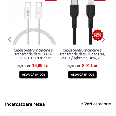
Cablu pentru incarcare si
Cablu pentru incarcare si
Ca
transfer de date TECH-
transfer de date Dudao L9X,
tra
PROTECT UltraBoost
USB-C/Lightning, 30W, 2 m,
A28
Classic, 2x USB Type-C, PD
Negru
Lig
16,99 Lei
8,91 Lei
60W, 3A, 1m, Alb
26,99 Lei
25,91 Lei
2
ADAUGĂ ÎN COŞ
ADAUGĂ ÎN COŞ
Incarcatoare retea
» Vezi categorie