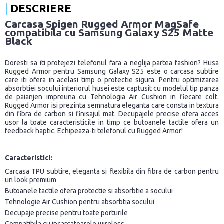
DESCRIERE
Carcasa Spigen Rugged Armor MagSafe
compatibila cu Samsung Galaxy S25 Matte
Black
Doresti sa iti protejezi telefonul fara a neglija partea fashion? Husa
Rugged Armor pentru Samsung Galaxy S25 este o carcasa subtire
care iti ofera in acelasi timp o protectie sigura. Pentru optimizarea
absorbtiei socului interiorul husei este captusit cu modelul tip panza
de paianjen impreuna cu Tehnologia Air Cushion in fiecare colt.
Rugged Armor isi prezinta semnatura eleganta care consta in textura
din fibra de carbon si finisajul mat. Decupajele precise ofera acces
usor la toate caracteristicile in timp ce butoanele tactile ofera un
feedback haptic. Echipeaza-ti telefonul cu Rugged Armor!
Caracteristici:
Carcasa TPU subtire, eleganta si flexibila din fibra de carbon pentru
un look premium
Butoanele tactile ofera protectie si absorbtie a socului
Tehnologie Air Cushion pentru absorbtia socului
Decupaje precise pentru toate porturile