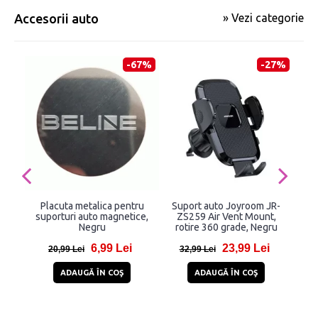
Accesorii auto
» Vezi categorie
-67%
-27%
Placuta metalica pentru
Suport auto Joyroom JR-
Su
suporturi auto magnetice,
ZS259 Air Vent Mount,
Negru
rotire 360 grade, Negru
Das
Com
6,99 Lei
23,99 Lei
20,99 Lei
32,99 Lei
7
ADAUGĂ ÎN COŞ
ADAUGĂ ÎN COŞ