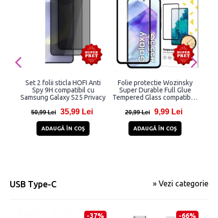
Set 2 folii sticla HOFI Anti
Folie protectie Wozinsky
Foli
Spy 9H compatibil cu
Super Durable Full Glue
Gla
Samsung Galaxy S25 Privacy
Tempered Glass compatibila
Sam
cu Samsung Galaxy S25
35,99 Lei
9,99 Lei
50,99 Lei
20,99 Lei
4
ADAUGĂ ÎN COŞ
ADAUGĂ ÎN COŞ
USB Type-C
» Vezi categorie
-37%
-66%